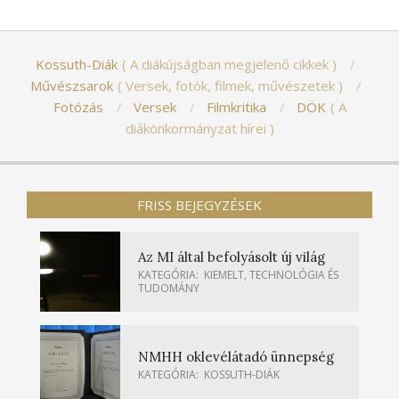
Kossuth-Diák
A diákújságban megjelenő cikkek
Művészsarok
Versek, fotók, filmek, művészetek
Fotózás
Versek
Filmkritika
DÖK
A
diákönkormányzat hírei
FRISS BEJEGYZÉSEK
Az MI által befolyásolt új világ
KATEGÓRIA:
KIEMELT
,
TECHNOLÓGIA ÉS
TUDOMÁNY
NMHH oklevélátadó ünnepség
KATEGÓRIA:
KOSSUTH-DIÁK