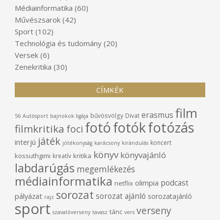
Médiainformatika
(60)
Művészsarok
(42)
Sport
(102)
Technológia és tudomány
(20)
Versek
(6)
Zenekritika
(30)
CÍMKÉK
film
erasmus
bűvösvölgy
Divat
56
Autósport
bajnokok ligája
fotó
fotók
fotózás
filmkritika
foci
játék
interjú
koncert
jótékonyság
karácsony
kirándulás
könyv
könyvajánló
kossuthgimi
kritika
kreatív
labdarúgás
megemlékezés
médiainformatika
podcast
olimpia
netflix
sorozat
sorozat ajánló
pályázat
sorozatajánló
rajz
sport
verseny
tánc
szavalóverseny
tavasz
vers