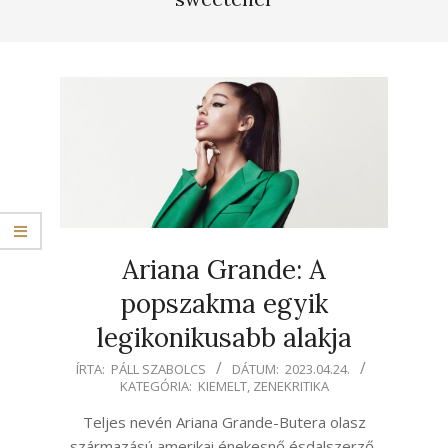
Ariana Grande: A
popszakma egyik
legikonikusabb alakja
2023-
ÍRTA:
PÁLL SZABOLCS
DÁTUM:
2023.04.24.
KATEGÓRIA:
KIEMELT
,
ZENEKRITIKA
04-
24
Teljes nevén Ariana Grande-Butera olasz
származású amerikai énekesnő ésdalszerző,