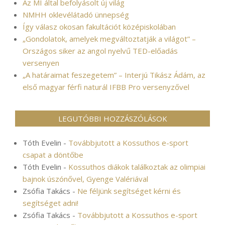
Az MI által befolyásolt új világ
NMHH oklevélátadó ünnepség
Így válasz okosan fakultációt középiskolában
„Gondolatok, amelyek megváltoztatják a világot” –
Országos siker az angol nyelvű TED-előadás
versenyen
„A határaimat feszegetem” – Interjú Tikász Ádám, az
első magyar férfi naturál IFBB Pro versenyzővel
LEGUTÓBBI HOZZÁSZÓLÁSOK
Tóth Evelin
-
Továbbjutott a Kossuthos e-sport
csapat a döntőbe
Tóth Evelin
-
Kossuthos diákok találkoztak az olimpiai
bajnok úszónővel, Gyenge Valériával
Zsófia Takács
-
Ne féljünk segítséget kérni és
segítséget adni!
Zsófia Takács
-
Továbbjutott a Kossuthos e-sport