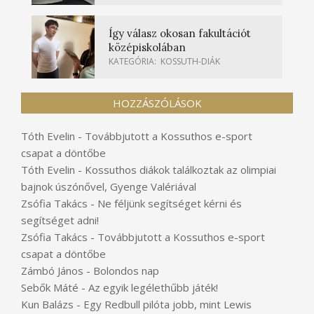
Így válasz okosan fakultációt
középiskolában
KATEGÓRIA:
KOSSUTH-DIÁK
HOZZÁSZÓLÁSOK
Tóth Evelin
-
Továbbjutott a Kossuthos e-sport
csapat a döntőbe
Tóth Evelin
-
Kossuthos diákok találkoztak az olimpiai
bajnok úszónővel, Gyenge Valériával
Zsófia Takács
-
Ne féljünk segítséget kérni és
segítséget adni!
Zsófia Takács
-
Továbbjutott a Kossuthos e-sport
csapat a döntőbe
Zámbó János
-
Bolondos nap
Sebők Máté
-
Az egyik legélethűbb játék!
Kun Balázs
-
Egy Redbull pilóta jobb, mint Lewis