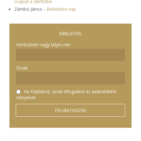
csapat a döntőbe
Zámbó János
-
Bolondos nap
HÍRLEVÉL
Keresztnév vagy teljes név
Email
Ha folytatod, azzal elfogadod az adatvédelmi
irányelvet