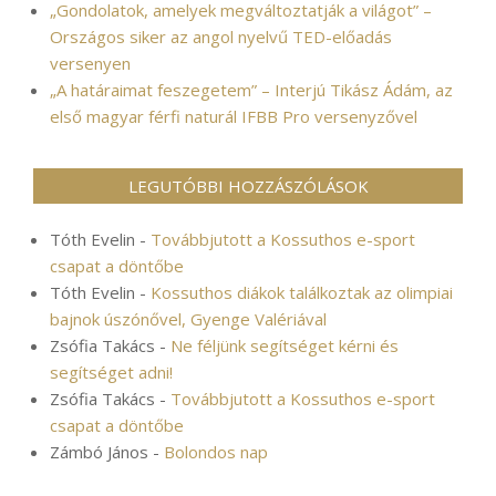
„Gondolatok, amelyek megváltoztatják a világot” –
Országos siker az angol nyelvű TED-előadás
versenyen
„A határaimat feszegetem” – Interjú Tikász Ádám, az
első magyar férfi naturál IFBB Pro versenyzővel
LEGUTÓBBI HOZZÁSZÓLÁSOK
Tóth Evelin
-
Továbbjutott a Kossuthos e-sport
csapat a döntőbe
Tóth Evelin
-
Kossuthos diákok találkoztak az olimpiai
bajnok úszónővel, Gyenge Valériával
Zsófia Takács
-
Ne féljünk segítséget kérni és
segítséget adni!
Zsófia Takács
-
Továbbjutott a Kossuthos e-sport
csapat a döntőbe
Zámbó János
-
Bolondos nap