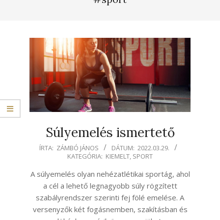
Súlyemelés ismertető
2022-
ÍRTA:
ZÁMBÓ JÁNOS
DÁTUM:
2022.03.29.
KATEGÓRIA:
KIEMELT
,
SPORT
03-
29
A súlyemelés olyan nehézatlétikai sportág, ahol
a cél a lehető legnagyobb súly rögzített
szabályrendszer szerinti fej fölé emelése. A
versenyzők két fogásnemben, szakításban és