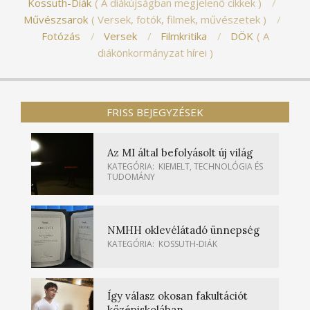
Kossuth-Diák
A diákújságban megjelenő cikkek
Művészsarok
Versek, fotók, filmek, művészetek
Fotózás
Versek
Filmkritika
DÖK
A
diákönkormányzat hírei
FRISS BEJEGYZÉSEK
Az MI által befolyásolt új világ
KATEGÓRIA:
KIEMELT
,
TECHNOLÓGIA ÉS
TUDOMÁNY
NMHH oklevélátadó ünnepség
KATEGÓRIA:
KOSSUTH-DIÁK
Így válasz okosan fakultációt
középiskolában