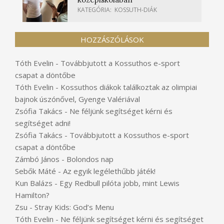
KATEGÓRIA:
KOSSUTH-DIÁK
HOZZÁSZÓLÁSOK
Tóth Evelin
-
Továbbjutott a Kossuthos e-sport
csapat a döntőbe
Tóth Evelin
-
Kossuthos diákok találkoztak az olimpiai
bajnok úszónővel, Gyenge Valériával
Zsófia Takács
-
Ne féljünk segítséget kérni és
segítséget adni!
Zsófia Takács
-
Továbbjutott a Kossuthos e-sport
csapat a döntőbe
Zámbó János
-
Bolondos nap
Sebők Máté
-
Az egyik legélethűbb játék!
Kun Balázs
-
Egy Redbull pilóta jobb, mint Lewis
Hamilton?
Zsu
-
Stray Kids: God’s Menu
Tóth Evelin
-
Ne féljünk segítséget kérni és segítséget