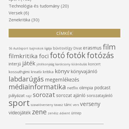
Technológia és tudomány
(20)
Versek
(6)
Zenekritika
(30)
CÍMKÉK
film
erasmus
bűvösvölgy
Divat
56
Autósport
bajnokok ligája
fotó
fotók
fotózás
filmkritika
foci
játék
interjú
koncert
jótékonyság
karácsony
kirándulás
könyv
könyvajánló
kossuthgimi
kritika
kreatív
labdarúgás
megemlékezés
médiainformatika
podcast
olimpia
netflix
sorozat
sorozat ajánló
pályázat
sorozatajánló
rajz
sport
verseny
tánc
szavalóverseny
tavasz
vers
zene
videojáték
ünnep
zenész
ádvent