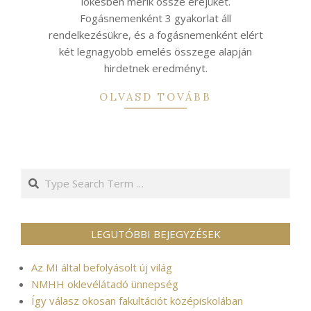
lökésben mérik össze erejüket.
Fogásnemenként 3 gyakorlat áll
rendelkezésükre, és a fogásnemenként elért
két legnagyobb emelés összege alapján
hirdetnek eredményt.
OLVASD TOVÁBB
Search
LEGUTÓBBI BEJEGYZÉSEK
Az MI által befolyásolt új világ
NMHH oklevélátadó ünnepség
Így válasz okosan fakultációt középiskolában