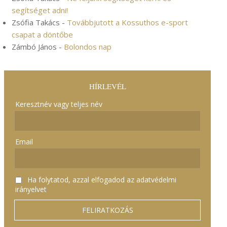
segítséget adni!
Zsófia Takács
-
Továbbjutott a Kossuthos e-sport
csapat a döntőbe
Zámbó János
-
Bolondos nap
HÍRLEVÉL
Keresztnév vagy teljes név
Email
Ha folytatod, azzal elfogadod az adatvédelmi
irányelvet