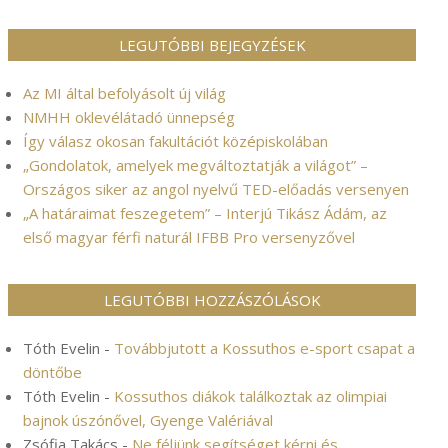
LEGUTÓBBI BEJEGYZÉSEK
Az MI által befolyásolt új világ
NMHH oklevélátadó ünnepség
Így válasz okosan fakultációt középiskolában
„Gondolatok, amelyek megváltoztatják a világot” –
Országos siker az angol nyelvű TED-előadás versenyen
„A határaimat feszegetem” – Interjú Tikász Ádám, az
első magyar férfi naturál IFBB Pro versenyzővel
LEGUTÓBBI HOZZÁSZÓLÁSOK
Tóth Evelin
-
Továbbjutott a Kossuthos e-sport csapat a
döntőbe
Tóth Evelin
-
Kossuthos diákok találkoztak az olimpiai
bajnok úszónővel, Gyenge Valériával
Zsófia Takács
-
Ne féljünk segítséget kérni és