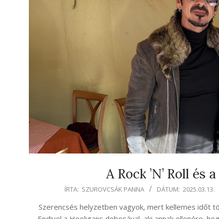
A Rock ’N’ Roll és
2025-
ÍRTA:
SZUROVCSÁK PANNA
DÁTUM:
2025.03.13.
03-
Szerencsés helyzetben vagyok, mert kellemes időt 
13
Endivel a Hooligans dobosával, aki annak ellenére, ho