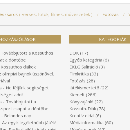
észsarok
Versek, fotók, filmek, művészetek
Fotózás
HOZZÁSZÓLÁSOK
KATEGÓRIÁK
-
Továbbjutott a Kossuthos
DÖK
(17)
at a döntőbe
Egyéb kategória
(6)
-
Kossuthos diákok
EKLG Sulirádió
(3)
z olimpiai bajnok úszónővel,
Filmkritika
(33)
iával
Fotózás
(28)
s
-
Ne féljünk segítséget
Játékismertető
(22)
tséget adni!
Kiemelt
(286)
s
-
Továbbjutott a
Könyvajánló
(22)
-sport csapat a döntőbe
Kossuth-Diák
(78)
-
Bolondos nap
Kreatív oldal
(6)
-
Az egyik legélethűbb játék!
Médiainformatika
(60)
Egy Redbull pilóta jobb, mint
Művészsarok
(42)