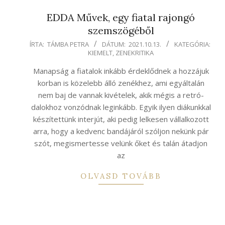
EDDA Művek, egy fiatal rajongó
szemszögéből
2021-
ÍRTA:
TÁMBA PETRA
DÁTUM:
2021.10.13.
KATEGÓRIA:
KIEMELT
,
ZENEKRITIKA
10-
13
Manapság a fiatalok inkább érdeklődnek a hozzájuk
korban is közelebb álló zenékhez, ami egyáltalán
nem baj de vannak kivételek, akik mégis a retró-
dalokhoz vonzódnak leginkább. Egyik ilyen diákunkkal
készítettünk interjút, aki pedig lelkesen vállalkozott
arra, hogy a kedvenc bandájáról szóljon nekünk pár
szót, megismertesse velünk őket és talán átadjon
az
OLVASD TOVÁBB