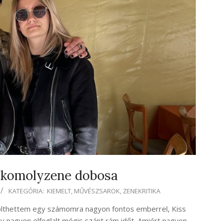
 a komolyzene dobosa
KATEGÓRIA:
KIEMELT
,
MŰVÉSZSAROK
,
ZENEKRITIKA
tölthettem egy számomra nagyon fontos emberrel, Kiss
gy nagyon elfoglalt mégis szánt rám időt. Amiért nagyon