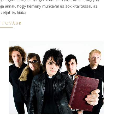
ája annak, hogy kemény munkával és sok kitartással, az
 célját és hiába
 TOVÁBB