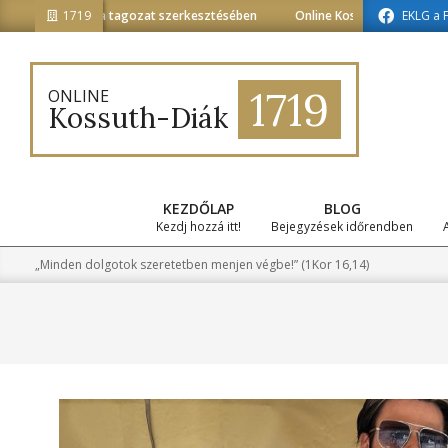
Skip
ainformatika tagozat szerkesztésében
1719
Online Kossuth-Diák a médiainf
EKLG a 
to
content
1719
ONLINE
Kossuth-Diák
KEZDŐLAP
BLOG
Kezdj hozzá itt!
Bejegyzések időrendben
„Minden dolgotok szeretetben menjen végbe!” (1Kor 16,14)