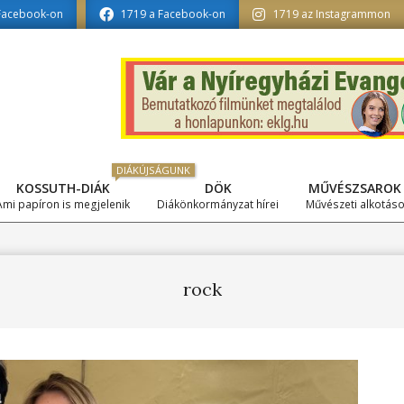
ormatika tagozat szerkesztésében
Facebook-on
1719 a Facebook-on
1719 az Instagrammon
DIÁKÚJSÁGUNK
KOSSUTH-DIÁK
DÖK
MŰVÉSZSAROK
Primary
Ami papíron is megjelenik
Diákönkormányzat hírei
Művészeti alkotás
Navigation
Menu
rock