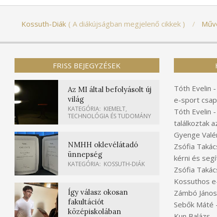
Kossuth-Diák
A diákújságban megjelenő cikkek
Műv
FRISS BEJEGYZÉSEK
Tóth Evelin
Az MI által befolyásolt új
világ
e-sport csap
KATEGÓRIA:
KIEMELT
,
Tóth Evelin
TECHNOLÓGIA ÉS TUDOMÁNY
találkoztak a
Gyenge Valér
NMHH oklevélátadó
Zsófia Takác
ünnepség
kérni és segí
KATEGÓRIA:
KOSSUTH-DIÁK
Zsófia Takác
Kossuthos e
Így válasz okosan
Zámbó János
fakultációt
Sebők Máté
középiskolában
Kun Balázs
-