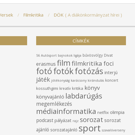
Versek
Filmkritika
DÖK
A diákönkormányzat hírei
CÍMKÉK
bűvösvölgy
Divat
56
Autósport
bajnokok ligája
film
filmkritika
foci
erasmus
fotó
fotók
fotózás
interjú
játék
koncert
jótékonyság
karácsony
kirándulás
könyv
kossuthgimi
kritika
kreatív
labdarúgás
könyvajánló
megemlékezés
médiainformatika
olimpia
netflix
sorozat
podcast
sorozat
pályázat
rajz
sport
ajánló
sorozatajánló
szavalóverseny