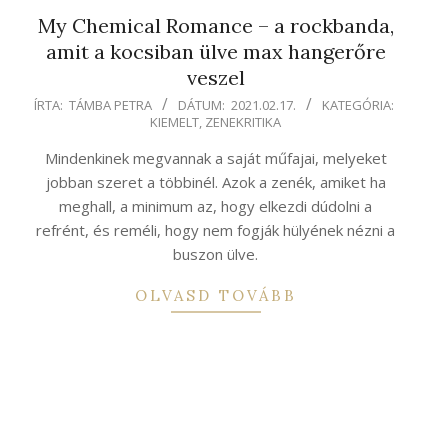
My Chemical Romance – a rockbanda,
amit a kocsiban ülve max hangerőre
veszel
2021-
ÍRTA:
TÁMBA PETRA
DÁTUM:
2021.02.17.
KATEGÓRIA:
KIEMELT
,
ZENEKRITIKA
02-
17
Mindenkinek megvannak a saját műfajai, melyeket
jobban szeret a többinél. Azok a zenék, amiket ha
meghall, a minimum az, hogy elkezdi dúdolni a
refrént, és reméli, hogy nem fogják hülyének nézni a
buszon ülve.
OLVASD TOVÁBB