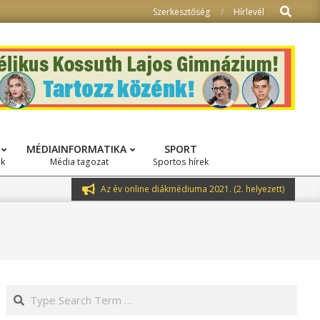
Search
Szerkesztőség
Hírlevél
MÉDIAINFORMATIKA
SPORT
ok
Média tagozat
Sportos hírek
Az év online diákmédiuma 2021. (2. helyezett)
Search