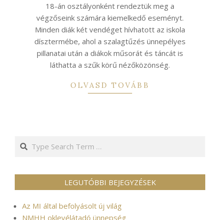
18-án osztályonként rendeztük meg a
végzőseink számára kiemelkedő eseményt.
Minden diák két vendéget hívhatott az iskola
dísztermébe, ahol a szalagtűzés ünnepélyes
pillanatai után a diákok műsorát és táncát is
láthatta a szűk körű nézőközönség.
OLVASD TOVÁBB
Search
LEGUTÓBBI BEJEGYZÉSEK
Az MI által befolyásolt új világ
NMHH oklevélátadó ünnepség