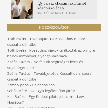
Így válasz okosan fakultációt
középiskolában
KATEGÓRIA:
KOSSUTH-DIÁK
HOZZÁSZÓLÁSOK
Tóth Evelin
-
Továbbjutott a Kossuthos e-sport
csapat a döntőbe
Tóth Evelin
-
Kossuthos diákok találkoztak az olimpiai
bajnok úszónővel, Gyenge Valériával
Zsófia Takács
-
Ne féljünk segítséget kérni és
segítséget adni!
Zsófia Takács
-
Továbbjutott a Kossuthos e-sport
csapat a döntőbe
Zámbó János
-
Bolondos nap
Sebők Máté
-
Az egyik legélethűbb játék!
Kun Balázs
-
Egy Redbull pilóta jobb, mint Lewis
Hamilton?
Zsu
-
Stray Kids: God’s Menu