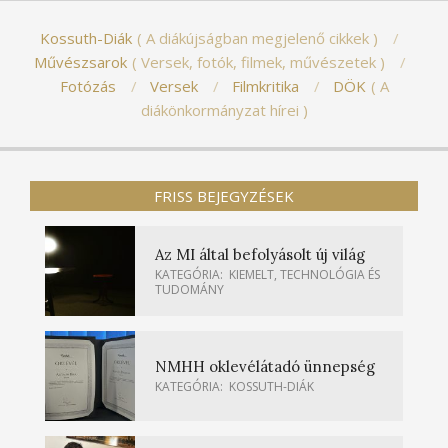
Kossuth-Diák
A diákújságban megjelenő cikkek
Művészsarok
Versek, fotók, filmek, művészetek
Fotózás
Versek
Filmkritika
DÖK
A
diákönkormányzat hírei
FRISS BEJEGYZÉSEK
Az MI által befolyásolt új világ
KATEGÓRIA:
KIEMELT
,
TECHNOLÓGIA ÉS
TUDOMÁNY
NMHH oklevélátadó ünnepség
KATEGÓRIA:
KOSSUTH-DIÁK