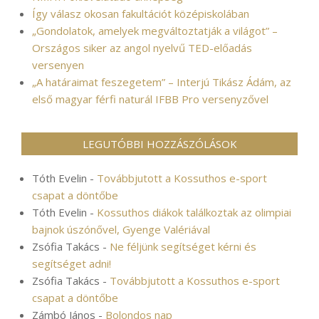
Így válasz okosan fakultációt középiskolában
„Gondolatok, amelyek megváltoztatják a világot” –
Országos siker az angol nyelvű TED-előadás
versenyen
„A határaimat feszegetem” – Interjú Tikász Ádám, az
első magyar férfi naturál IFBB Pro versenyzővel
LEGUTÓBBI HOZZÁSZÓLÁSOK
Tóth Evelin
-
Továbbjutott a Kossuthos e-sport
csapat a döntőbe
Tóth Evelin
-
Kossuthos diákok találkoztak az olimpiai
bajnok úszónővel, Gyenge Valériával
Zsófia Takács
-
Ne féljünk segítséget kérni és
segítséget adni!
Zsófia Takács
-
Továbbjutott a Kossuthos e-sport
csapat a döntőbe
Zámbó János
-
Bolondos nap