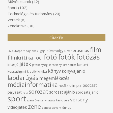
Művészsarok
(42)
Sport
(102)
Technológia és tudomány
(20)
Versek
(6)
Zenekritika
(30)
CÍMKÉK
film
erasmus
bűvösvölgy
Divat
56
Autósport
bajnokok ligája
fotó
fotók
fotózás
filmkritika
foci
játék
interjú
koncert
jótékonyság
karácsony
kirándulás
könyv
könyvajánló
kossuthgimi
kritika
kreatív
labdarúgás
megemlékezés
médiainformatika
podcast
olimpia
netflix
sorozat
sorozat ajánló
pályázat
sorozatajánló
rajz
sport
verseny
tánc
szavalóverseny
tavasz
vers
zene
videojáték
ünnep
zenész
ádvent