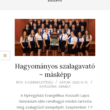
Hagyományos szalagavató
– másképp
2020-
ÍRTA:
A SZERKESZTŐSÉG
DÁTUM:
2020.12.15.
KATEGÓRIA:
KIEMELT
12-
15
A Nyíregyházi Evangélikus Kossuth Lajos
Gimnázium idén rendhagyó módon tartotta
meg szalagtűző ünnepélyét. Szeptember 17-