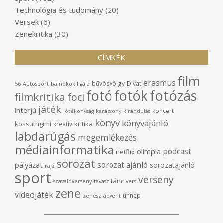
Technológia és tudomány
(20)
Versek
(6)
Zenekritika
(30)
CÍMKÉK
film
erasmus
bűvösvölgy
Divat
56
Autósport
bajnokok ligája
fotó
fotók
fotózás
filmkritika
foci
játék
interjú
koncert
jótékonyság
karácsony
kirándulás
könyv
könyvajánló
kossuthgimi
kritika
kreatív
labdarúgás
megemlékezés
médiainformatika
podcast
olimpia
netflix
sorozat
sorozat ajánló
pályázat
sorozatajánló
rajz
sport
verseny
tánc
szavalóverseny
tavasz
vers
zene
videojáték
ünnep
zenész
ádvent