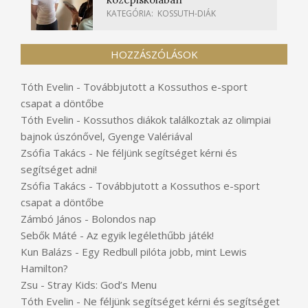
KATEGÓRIA:
KOSSUTH-DIÁK
HOZZÁSZÓLÁSOK
Tóth Evelin
-
Továbbjutott a Kossuthos e-sport
csapat a döntőbe
Tóth Evelin
-
Kossuthos diákok találkoztak az olimpiai
bajnok úszónővel, Gyenge Valériával
Zsófia Takács
-
Ne féljünk segítséget kérni és
segítséget adni!
Zsófia Takács
-
Továbbjutott a Kossuthos e-sport
csapat a döntőbe
Zámbó János
-
Bolondos nap
Sebők Máté
-
Az egyik legélethűbb játék!
Kun Balázs
-
Egy Redbull pilóta jobb, mint Lewis
Hamilton?
Zsu
-
Stray Kids: God’s Menu
Tóth Evelin
-
Ne féljünk segítséget kérni és segítséget