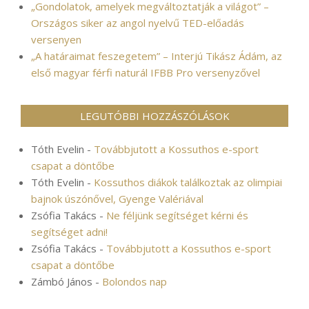
„Gondolatok, amelyek megváltoztatják a világot” –
Országos siker az angol nyelvű TED-előadás
versenyen
„A határaimat feszegetem” – Interjú Tikász Ádám, az
első magyar férfi naturál IFBB Pro versenyzővel
LEGUTÓBBI HOZZÁSZÓLÁSOK
Tóth Evelin
-
Továbbjutott a Kossuthos e-sport
csapat a döntőbe
Tóth Evelin
-
Kossuthos diákok találkoztak az olimpiai
bajnok úszónővel, Gyenge Valériával
Zsófia Takács
-
Ne féljünk segítséget kérni és
segítséget adni!
Zsófia Takács
-
Továbbjutott a Kossuthos e-sport
csapat a döntőbe
Zámbó János
-
Bolondos nap