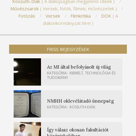
Kossuth-Diák
A diákújságban megjelenő cikkek
Művészsarok
Versek, fotók, filmek, művészetek
Fotózás
Versek
Filmkritika
DÖK
A
diákönkormányzat hírei
FRISS BEJEGYZÉSEK
Az MI által befolyásolt új világ
KATEGÓRIA:
KIEMELT
,
TECHNOLÓGIA ÉS
TUDOMÁNY
NMHH oklevélátadó ünnepség
KATEGÓRIA:
KOSSUTH-DIÁK
Így válasz okosan fakultációt
középiskolában