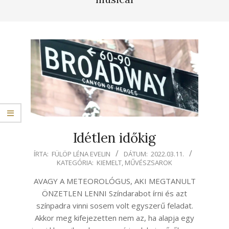
Idétlen időkig
2022-
ÍRTA:
FÜLÖP LÉNA EVELIN
DÁTUM:
2022.03.11.
KATEGÓRIA:
KIEMELT
,
MŰVÉSZSAROK
03-
11
AVAGY A METEOROLÓGUS, AKI MEGTANULT
ÖNZETLEN LENNI Színdarabot írni és azt
színpadra vinni sosem volt egyszerű feladat.
Akkor meg kifejezetten nem az, ha alapja egy