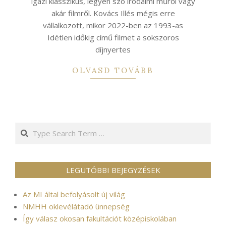
igazi klasszikus, legyen szó irodalmi műről vagy
akár filmről. Kovács Illés mégis erre
vállalkozott, mikor 2022-ben az 1993-as
Idétlen időkig című filmet a sokszoros
díjnyertes
OLVASD TOVÁBB
Search
LEGUTÓBBI BEJEGYZÉSEK
Az MI által befolyásolt új világ
NMHH oklevélátadó ünnepség
Így válasz okosan fakultációt középiskolában