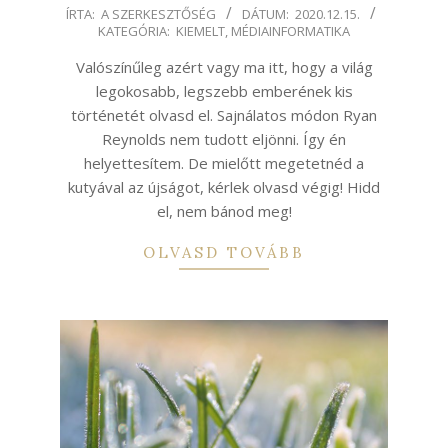
2020-
ÍRTA:
A SZERKESZTŐSÉG
DÁTUM:
2020.12.15.
KATEGÓRIA:
KIEMELT
,
MÉDIAINFORMATIKA
12-
15
Valószínűleg azért vagy ma itt, hogy a világ
legokosabb, legszebb emberének kis
történetét olvasd el. Sajnálatos módon Ryan
Reynolds nem tudott eljönni. Így én
helyettesítem. De mielőtt megetetnéd a
kutyával az újságot, kérlek olvasd végig! Hidd
el, nem bánod meg!
OLVASD TOVÁBB