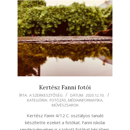
Kertész Fanni fotói
2020-
ÍRTA:
A SZERKESZTŐSÉG
DÁTUM:
2020.12.10.
KATEGÓRIA:
FOTÓZÁS
,
MÉDIAINFORMATIKA
,
12-
MŰVÉSZSAROK
10
Kertész Fanni 4/12 C. osztályos tanuló
készítette ezeket a fotókat. Fanni iskolai
rendezvényeken is szokott fotókat készíteni,