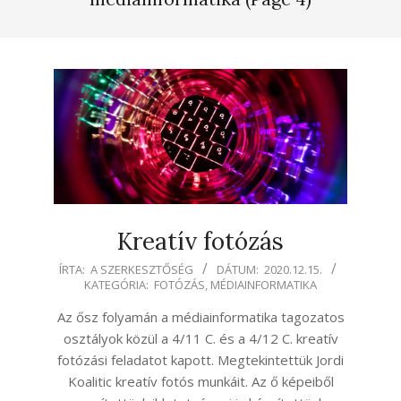
Kreatív fotózás
2020-
ÍRTA:
A SZERKESZTŐSÉG
DÁTUM:
2020.12.15.
KATEGÓRIA:
FOTÓZÁS
,
MÉDIAINFORMATIKA
12-
15
Az ősz folyamán a médiainformatika tagozatos
osztályok közül a 4/11 C. és a 4/12 C. kreatív
fotózási feladatot kapott. Megtekintettük Jordi
Koalitic kreatív fotós munkáit. Az ő képeiből