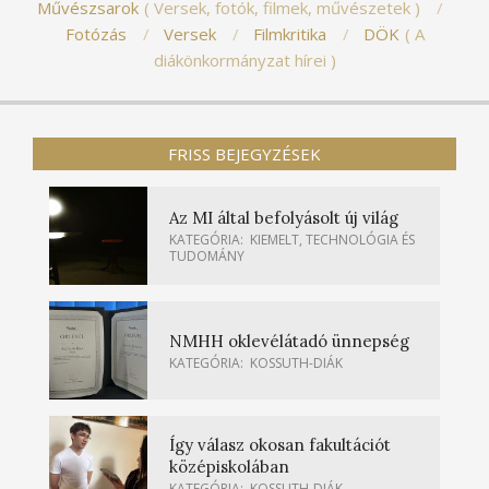
Művészsarok
Versek, fotók, filmek, művészetek
Fotózás
Versek
Filmkritika
DÖK
A
diákönkormányzat hírei
FRISS BEJEGYZÉSEK
Az MI által befolyásolt új világ
KATEGÓRIA:
KIEMELT
,
TECHNOLÓGIA ÉS
TUDOMÁNY
NMHH oklevélátadó ünnepség
KATEGÓRIA:
KOSSUTH-DIÁK
Így válasz okosan fakultációt
középiskolában
KATEGÓRIA:
KOSSUTH-DIÁK