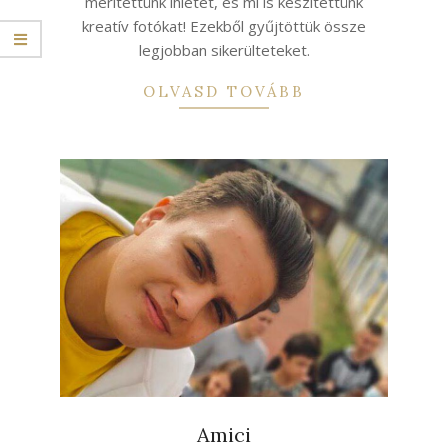
merítettünk ihletet, és mi is készítettünk
kreatív fotókat! Ezekből gyűjtöttük össze
legjobban sikerülteteket.
OLVASD TOVÁBB
Amici