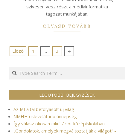
szívesen vesz részt a médiainformatika
tagozat munkájában.
OLVASD TOVÁBB
Bejegyzések
Előző
1
…
3
4
lapozása
Search
LEGUTÓBBI BEJEGYZÉSEK
Az MI által befolyásolt új világ
NMHH oklevélátadó ünnepség
Így válasz okosan fakultációt középiskolában
„Gondolatok, amelyek megváltoztatják a világot” –