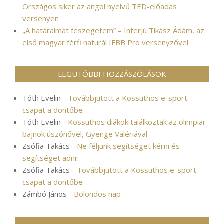
Országos siker az angol nyelvű TED-előadás
versenyen
„A határaimat feszegetem” – Interjú Tikász Ádám, az
első magyar férfi naturál IFBB Pro versenyzővel
LEGUTÓBBI HOZZÁSZÓLÁSOK
Tóth Evelin
-
Továbbjutott a Kossuthos e-sport
csapat a döntőbe
Tóth Evelin
-
Kossuthos diákok találkoztak az olimpiai
bajnok úszónővel, Gyenge Valériával
Zsófia Takács
-
Ne féljünk segítséget kérni és
segítséget adni!
Zsófia Takács
-
Továbbjutott a Kossuthos e-sport
csapat a döntőbe
Zámbó János
-
Bolondos nap