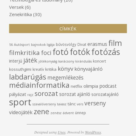
Versek
(6)
Zenekritika
(30)
CÍMKÉK
film
erasmus
bűvösvölgy
Divat
56
Autósport
bajnokok ligája
fotó
fotók
fotózás
filmkritika
foci
játék
interjú
koncert
jótékonyság
karácsony
kirándulás
könyv
könyvajánló
kossuthgimi
kritika
kreatív
labdarúgás
megemlékezés
médiainformatika
podcast
olimpia
netflix
sorozat
sorozat ajánló
pályázat
sorozatajánló
rajz
sport
verseny
tánc
szavalóverseny
tavasz
vers
zene
videojáték
ünnep
zenész
ádvent
Designed using
Unos
. Powered by
WordPress
.