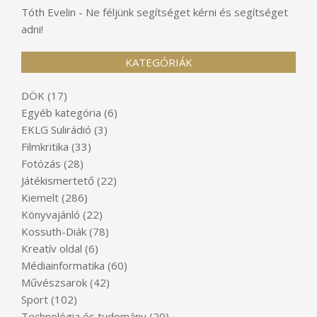
Tóth Evelin
-
Ne féljünk segítséget kérni és segítséget
adni!
KATEGÓRIÁK
DÖK
(17)
Egyéb kategória
(6)
EKLG Sulirádió
(3)
Filmkritika
(33)
Fotózás
(28)
Játékismertető
(22)
Kiemelt
(286)
Könyvajánló
(22)
Kossuth-Diák
(78)
Kreatív oldal
(6)
Médiainformatika
(60)
Művészsarok
(42)
Sport
(102)
Technológia és tudomány
(20)