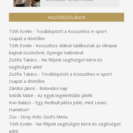
HOZZÁSZÓLÁSOK
Tóth Evelin
-
Továbbjutott a Kossuthos e-sport
csapat a döntőbe
Tóth Evelin
-
Kossuthos diákok találkoztak az olimpiai
bajnok úszónővel, Gyenge Valériával
Zsófia Takács
-
Ne féljünk segítséget kérni és
segítséget adni!
Zsófia Takács
-
Továbbjutott a Kossuthos e-sport
csapat a döntőbe
Zámbó János
-
Bolondos nap
Sebők Máté
-
Az egyik legélethűbb játék!
Kun Balázs
-
Egy Redbull pilóta jobb, mint Lewis
Hamilton?
Zsu
-
Stray Kids: God’s Menu
Tóth Evelin
-
Ne féljünk segítséget kérni és segítséget
adni!