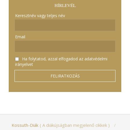
HÍRLEVÉL
Keresztnév vagy teljes név
Email
Ha folytatod, azzal elfogadod az adatvédelmi
irányelvet
Kossuth-Diák
A diákújságban megjelenő cikkek