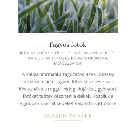
Fagyos fotók
2020-
ÍRTA:
A SZERKESZTŐSÉG
DÁTUM:
2020.12.10.
KATEGÓRIA:
FOTÓZÁS
,
MÉDIAINFORMATIKA
,
12-
MŰVÉSZSAROK
10
A médiainformatika tagozatos 4/9 C. osztály
fotózási feladat fagyos fotók készítése volt.
Kihasználva a reggeli hideg időjárást, gyönyörű
fotókat tudtak készíteni a diákok. Közöllük a
legjobban sikerült képeket válogattuk itt össze.
OLVASD TOVÁBB