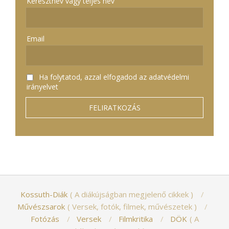
Keresztnév vagy teljes név
Email
Ha folytatod, azzal elfogadod az adatvédelmi
irányelvet
Kossuth-Diák
A diákújságban megjelenő cikkek
Művészsarok
Versek, fotók, filmek, művészetek
Fotózás
Versek
Filmkritika
DÖK
A