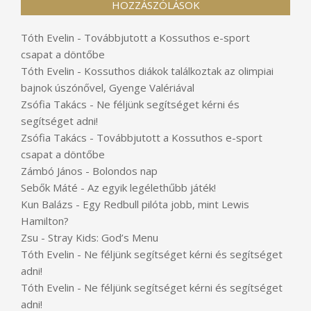
HOZZÁSZÓLÁSOK
Tóth Evelin
-
Továbbjutott a Kossuthos e-sport
csapat a döntőbe
Tóth Evelin
-
Kossuthos diákok találkoztak az olimpiai
bajnok úszónővel, Gyenge Valériával
Zsófia Takács
-
Ne féljünk segítséget kérni és
segítséget adni!
Zsófia Takács
-
Továbbjutott a Kossuthos e-sport
csapat a döntőbe
Zámbó János
-
Bolondos nap
Sebők Máté
-
Az egyik legélethűbb játék!
Kun Balázs
-
Egy Redbull pilóta jobb, mint Lewis
Hamilton?
Zsu
-
Stray Kids: God’s Menu
Tóth Evelin
-
Ne féljünk segítséget kérni és segítséget
adni!
Tóth Evelin
-
Ne féljünk segítséget kérni és segítséget
adni!