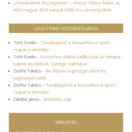
„A határaimat feszegetem” – Interjú Tikász Ádám, az
első magyar férfi naturál IFBB Pro versenyzővel
LEGUTÓBBI HOZZÁSZÓLÁSOK
Tóth Evelin
-
Továbbjutott a Kossuthos e-sport
csapat a döntőbe
Tóth Evelin
-
Kossuthos diákok találkoztak az olimpiai
bajnok úszónővel, Gyenge Valériával
Zsófia Takács
-
Ne féljünk segítséget kérni és
segítséget adni!
Zsófia Takács
-
Továbbjutott a Kossuthos e-sport
csapat a döntőbe
Zámbó János
-
Bolondos nap
HÍRLEVÉL