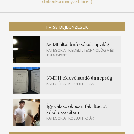
diákönkormányzat hírei
FRISS BEJEGYZÉSEK
Az MI által befolyásolt új világ
KATEGÓRIA:
KIEMELT
,
TECHNOLÓGIA ÉS
TUDOMÁNY
NMHH oklevélátadó ünnepség
KATEGÓRIA:
KOSSUTH-DIÁK
Így válasz okosan fakultációt
középiskolában
KATEGÓRIA:
KOSSUTH-DIÁK