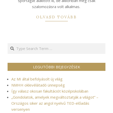
sportágat alakított ki, de akkoriban még csak
szalomozásra volt alkalmas.
OLVASD TOVÁBB
Search
LEGUTÓBBI BEJEGYZÉSEK
Az MI által befolyásolt új világ
NMHH oklevélátadó ünnepség
Így válasz okosan fakultációt középiskolában
„Gondolatok, amelyek megváltoztatják a világot” –
Országos siker az angol nyelvű TED-előadás
versenyen