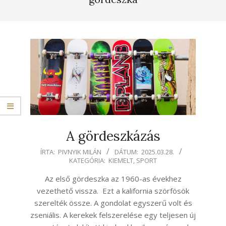
A gördeszkázás
2025-
ÍRTA:
PIVNYIK MILÁN
DÁTUM:
2025.03.28.
KATEGÓRIA:
KIEMELT
,
SPORT
03-
28
Az első gördeszka az 1960-as évekhez
vezethető vissza. Ezt a kalifornia szörfösök
szerelték össze. A gondolat egyszerű volt és
zseniális. A kerekek felszerelése egy teljesen új