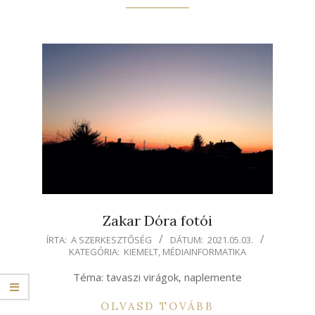
Zakar Dóra fotói
2021-
ÍRTA:
A SZERKESZTŐSÉG
DÁTUM:
2021.05.03.
KATEGÓRIA:
KIEMELT
,
MÉDIAINFORMATIKA
05-
03
Téma: tavaszi virágok, naplemente
OLVASD TOVÁBB