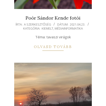
Poór Sándor Kende fotói
2021-
ÍRTA:
A SZERKESZTŐSÉG
DÁTUM:
2021.04.23.
KATEGÓRIA:
KIEMELT
,
MÉDIAINFORMATIKA
04-
23
Téma: tavaszi virágok
OLVASD TOVÁBB