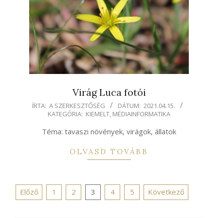
Virág Luca fotói
2021-
ÍRTA:
A SZERKESZTŐSÉG
DÁTUM:
2021.04.15.
KATEGÓRIA:
KIEMELT
,
MÉDIAINFORMATIKA
04-
15
Téma: tavaszi növények, virágok, állatok
OLVASD TOVÁBB
Bejegyzések
Előző
1
2
3
4
5
Következő
lapozása