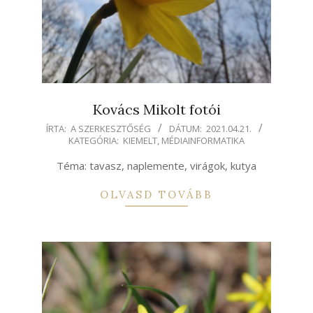
Kovács Mikolt fotói
2021-
ÍRTA:
A SZERKESZTŐSÉG
DÁTUM:
2021.04.21.
KATEGÓRIA:
KIEMELT
,
MÉDIAINFORMATIKA
04-
21
Téma: tavasz, naplemente, virágok, kutya
OLVASD TOVÁBB