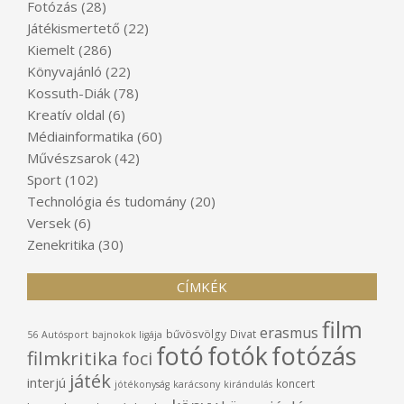
Fotózás
(28)
Játékismertető
(22)
Kiemelt
(286)
Könyvajánló
(22)
Kossuth-Diák
(78)
Kreatív oldal
(6)
Médiainformatika
(60)
Művészsarok
(42)
Sport
(102)
Technológia és tudomány
(20)
Versek
(6)
Zenekritika
(30)
CÍMKÉK
film
erasmus
bűvösvölgy
Divat
56
Autósport
bajnokok ligája
fotó
fotók
fotózás
filmkritika
foci
játék
interjú
koncert
jótékonyság
karácsony
kirándulás