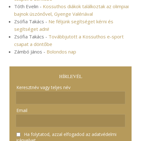
Tóth Evelin
-
Kossuthos diákok találkoztak az olimpiai
bajnok úszónővel, Gyenge Valériával
Zsófia Takács
-
Ne féljünk segítséget kérni és
segítséget adni!
Zsófia Takács
-
Továbbjutott a Kossuthos e-sport
csapat a döntőbe
Zámbó János
-
Bolondos nap
HÍRLEVÉL
Keresztnév vagy teljes név
Email
Ha folytatod, azzal elfogadod az adatvédelmi
irányelvet