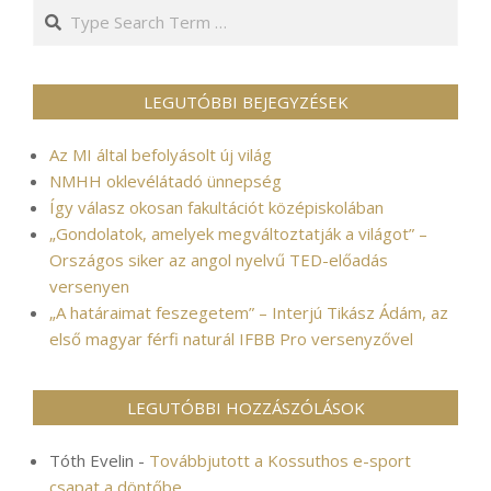
Search
LEGUTÓBBI BEJEGYZÉSEK
Az MI által befolyásolt új világ
NMHH oklevélátadó ünnepség
Így válasz okosan fakultációt középiskolában
„Gondolatok, amelyek megváltoztatják a világot” –
Országos siker az angol nyelvű TED-előadás
versenyen
„A határaimat feszegetem” – Interjú Tikász Ádám, az
első magyar férfi naturál IFBB Pro versenyzővel
LEGUTÓBBI HOZZÁSZÓLÁSOK
Tóth Evelin
-
Továbbjutott a Kossuthos e-sport
csapat a döntőbe