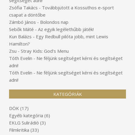
segítséget adni!
Zsófia Takács
-
Továbbjutott a Kossuthos e-sport
csapat a döntőbe
Zámbó János
-
Bolondos nap
Sebők Máté
-
Az egyik legélethűbb játék!
Kun Balázs
-
Egy Redbull pilóta jobb, mint Lewis
Hamilton?
Zsu
-
Stray Kids: God’s Menu
Tóth Evelin
-
Ne féljünk segítséget kérni és segítséget
adni!
Tóth Evelin
-
Ne féljünk segítséget kérni és segítséget
adni!
KATEGÓRIÁK
DÖK
(17)
Egyéb kategória
(6)
EKLG Sulirádió
(3)
Filmkritika
(33)