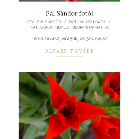
Pál Sándor fotói
2021-
ÍRTA:
PÁL SÁNDOR
DÁTUM:
2021.04.26.
KATEGÓRIA:
KIEMELT
,
MÉDIAINFORMATIKA
04-
26
Téma: tavasz, virágok, csigák, nyuszi
OLVASD TOVÁBB