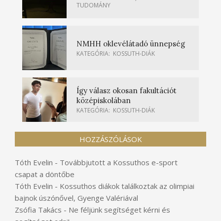
TUDOMÁNY
NMHH oklevélátadó ünnepség
KATEGÓRIA:
KOSSUTH-DIÁK
Így válasz okosan fakultációt
középiskolában
KATEGÓRIA:
KOSSUTH-DIÁK
HOZZÁSZÓLÁSOK
Tóth Evelin
-
Továbbjutott a Kossuthos e-sport
csapat a döntőbe
Tóth Evelin
-
Kossuthos diákok találkoztak az olimpiai
bajnok úszónővel, Gyenge Valériával
Zsófia Takács
-
Ne féljünk segítséget kérni és