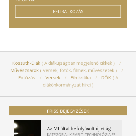
Kossuth-Diák
A diákújságban megjelenő cikkek
Művészsarok
Versek, fotók, filmek, művészetek
Fotózás
Versek
Filmkritika
DÖK
A
diákönkormányzat hírei
FRISS BEJEGYZÉSEK
Az MI által befolyásolt új világ
KATEGÓRIA:
KIEMELT
,
TECHNOLÓGIA ÉS