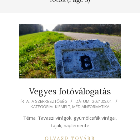
Vegyes fotóválogatás
2021-
ÍRTA:
A SZERKESZTŐSÉG
DÁTUM:
2021.05.04.
KATEGÓRIA:
KIEMELT
,
MÉDIAINFORMATIKA
05-
04
Téma: Tavaszi virágok, gyümölcsfák virágai,
tájak, naplemente
OLVASD TOVÁBB