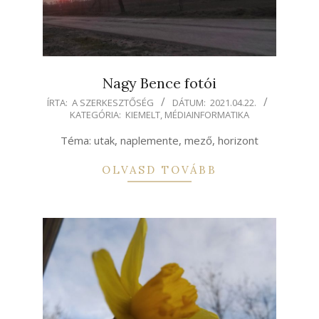
Nagy Bence fotói
2021-
ÍRTA:
A SZERKESZTŐSÉG
DÁTUM:
2021.04.22.
KATEGÓRIA:
KIEMELT
,
MÉDIAINFORMATIKA
04-
22
Téma: utak, naplemente, mező, horizont
OLVASD TOVÁBB