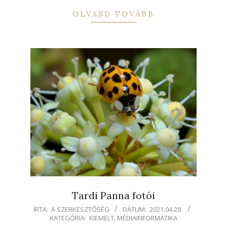
OLVASD TOVÁBB
Tardi Panna fotói
2021-
ÍRTA:
A SZERKESZTŐSÉG
DÁTUM:
2021.04.28.
KATEGÓRIA:
KIEMELT
,
MÉDIAINFORMATIKA
04-