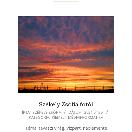
Székely Zsófia fotói
2021-
ÍRTA:
SZÉKELY ZSÓFIA
DÁTUM:
2021.04.29.
KATEGÓRIA:
KIEMELT
,
MÉDIAINFORMATIKA
04-
29
Téma: tavaszi virág, vízpart, naplemente