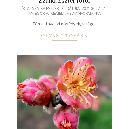
Szalka Eszter fotói
2021-
ÍRTA:
SZALKA ESZTER
DÁTUM:
2021.04.27.
KATEGÓRIA:
KIEMELT
,
MÉDIAINFORMATIKA
04-
27
Téma: tavaszi növények, virágok
OLVASD TOVÁBB