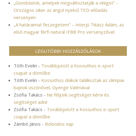
„Gondolatok, amelyek megváltoztatják a világot” –
Országos siker az angol nyelvű TED-előadás
versenyen
„A határaimat feszegetem” – Interjú Tikász Ádám, az
első magyar férfi naturál IFBB Pro versenyzővel
LEGUTÓBBI HOZZÁSZÓLÁSOK
Tóth Evelin
-
Továbbjutott a Kossuthos e-sport
csapat a döntőbe
Tóth Evelin
-
Kossuthos diákok találkoztak az olimpiai
bajnok úszónővel, Gyenge Valériával
Zsófia Takács
-
Ne féljünk segítséget kérni és
segítséget adni!
Zsófia Takács
-
Továbbjutott a Kossuthos e-sport
csapat a döntőbe
Zámbó János
-
Bolondos nap