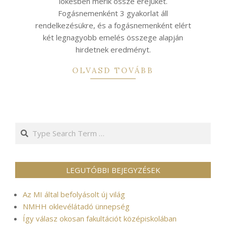
lökésben mérik össze erejüket.
Fogásnemenként 3 gyakorlat áll
rendelkezésükre, és a fogásnemenként elért
két legnagyobb emelés összege alapján
hirdetnek eredményt.
OLVASD TOVÁBB
Search
LEGUTÓBBI BEJEGYZÉSEK
Az MI által befolyásolt új világ
NMHH oklevélátadó ünnepség
Így válasz okosan fakultációt középiskolában