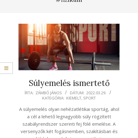
Súlyemelés ismertető
2022-
ÍRTA:
ZÁMBÓ JÁNOS
DÁTUM:
2022.03.29.
KATEGÓRIA:
KIEMELT
,
SPORT
03-
29
A súlyemelés olyan nehézatlétikai sportág, ahol
a cél a lehető legnagyobb súly rögzített
szabályrendszer szerinti fej fölé emelése. A
versenyzők két fogásnemben, szakításban és