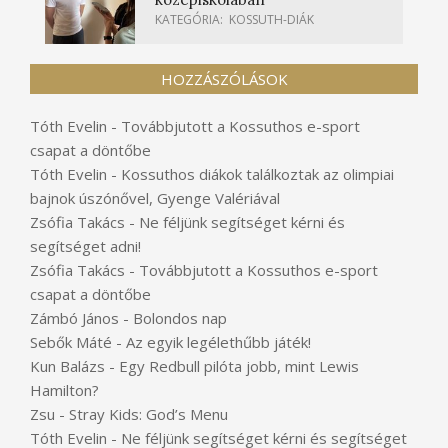
KATEGÓRIA:
KOSSUTH-DIÁK
HOZZÁSZÓLÁSOK
Tóth Evelin
-
Továbbjutott a Kossuthos e-sport
csapat a döntőbe
Tóth Evelin
-
Kossuthos diákok találkoztak az olimpiai
bajnok úszónővel, Gyenge Valériával
Zsófia Takács
-
Ne féljünk segítséget kérni és
segítséget adni!
Zsófia Takács
-
Továbbjutott a Kossuthos e-sport
csapat a döntőbe
Zámbó János
-
Bolondos nap
Sebők Máté
-
Az egyik legélethűbb játék!
Kun Balázs
-
Egy Redbull pilóta jobb, mint Lewis
Hamilton?
Zsu
-
Stray Kids: God’s Menu
Tóth Evelin
-
Ne féljünk segítséget kérni és segítséget