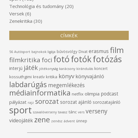
Technológia és tudomány
(20)
Versek
(6)
Zenekritika
(30)
CÍMKÉK
film
erasmus
bűvösvölgy
Divat
56
Autósport
bajnokok ligája
fotó
fotók
fotózás
filmkritika
foci
játék
interjú
koncert
jótékonyság
karácsony
kirándulás
könyv
könyvajánló
kossuthgimi
kritika
kreatív
labdarúgás
megemlékezés
médiainformatika
podcast
olimpia
netflix
sorozat
sorozat ajánló
pályázat
sorozatajánló
rajz
sport
verseny
tánc
szavalóverseny
tavasz
vers
zene
videojáték
ünnep
zenész
ádvent