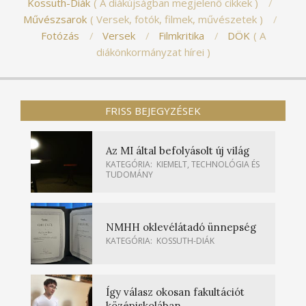
Kossuth-Diák
A diákújságban megjelenő cikkek
Művészsarok
Versek, fotók, filmek, művészetek
Fotózás
Versek
Filmkritika
DÖK
A
diákönkormányzat hírei
FRISS BEJEGYZÉSEK
Az MI által befolyásolt új világ
KATEGÓRIA:
KIEMELT
,
TECHNOLÓGIA ÉS
TUDOMÁNY
NMHH oklevélátadó ünnepség
KATEGÓRIA:
KOSSUTH-DIÁK
Így válasz okosan fakultációt
középiskolában