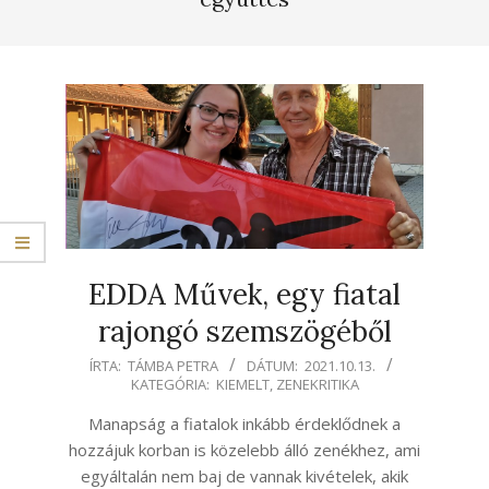
EDDA Művek, egy fiatal
rajongó szemszögéből
2021-
ÍRTA:
TÁMBA PETRA
DÁTUM:
2021.10.13.
KATEGÓRIA:
KIEMELT
,
ZENEKRITIKA
10-
13
Manapság a fiatalok inkább érdeklődnek a
hozzájuk korban is közelebb álló zenékhez, ami
egyáltalán nem baj de vannak kivételek, akik