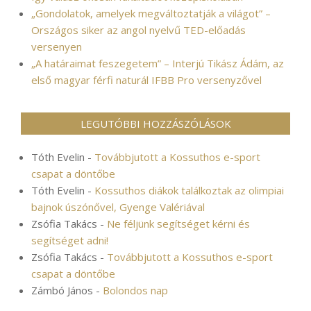
„Gondolatok, amelyek megváltoztatják a világot” –
Országos siker az angol nyelvű TED-előadás
versenyen
„A határaimat feszegetem” – Interjú Tikász Ádám, az
első magyar férfi naturál IFBB Pro versenyzővel
LEGUTÓBBI HOZZÁSZÓLÁSOK
Tóth Evelin
-
Továbbjutott a Kossuthos e-sport
csapat a döntőbe
Tóth Evelin
-
Kossuthos diákok találkoztak az olimpiai
bajnok úszónővel, Gyenge Valériával
Zsófia Takács
-
Ne féljünk segítséget kérni és
segítséget adni!
Zsófia Takács
-
Továbbjutott a Kossuthos e-sport
csapat a döntőbe
Zámbó János
-
Bolondos nap