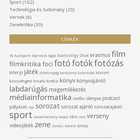
Sport
(102)
Technológia és tudomány
(20)
Versek
(6)
Zenekritika
(30)
CÍMKÉK
film
erasmus
bűvösvölgy
Divat
56
Autósport
bajnokok ligája
fotó
fotók
fotózás
filmkritika
foci
játék
interjú
koncert
jótékonyság
karácsony
kirándulás
könyv
könyvajánló
kossuthgimi
kritika
kreatív
labdarúgás
megemlékezés
médiainformatika
podcast
olimpia
netflix
sorozat
sorozat ajánló
pályázat
sorozatajánló
rajz
sport
verseny
tánc
szavalóverseny
tavasz
vers
zene
videojáték
ünnep
zenész
ádvent