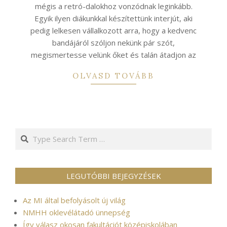
mégis a retró-dalokhoz vonzódnak leginkább.
Egyik ilyen diákunkkal készítettünk interjút, aki
pedig lelkesen vállalkozott arra, hogy a kedvenc
bandájáról szóljon nekünk pár szót,
megismertesse velünk őket és talán átadjon az
OLVASD TOVÁBB
Search
LEGUTÓBBI BEJEGYZÉSEK
Az MI által befolyásolt új világ
NMHH oklevélátadó ünnepség
Így válasz okosan fakultációt középiskolában