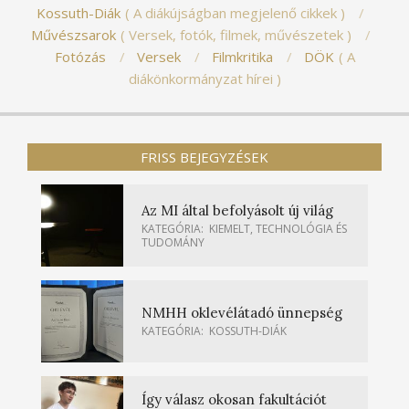
Kossuth-Diák
A diákújságban megjelenő cikkek
Művészsarok
Versek, fotók, filmek, művészetek
Fotózás
Versek
Filmkritika
DÖK
A
diákönkormányzat hírei
FRISS BEJEGYZÉSEK
Az MI által befolyásolt új világ
KATEGÓRIA:
KIEMELT
,
TECHNOLÓGIA ÉS
TUDOMÁNY
NMHH oklevélátadó ünnepség
KATEGÓRIA:
KOSSUTH-DIÁK
Így válasz okosan fakultációt