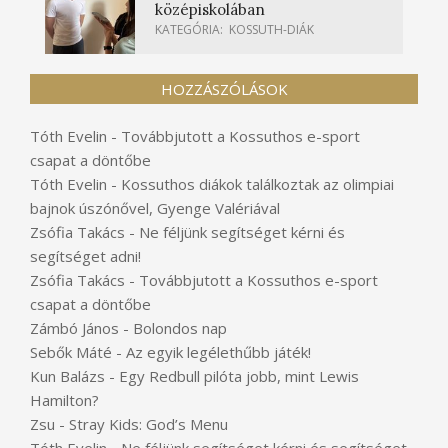
középiskolában
KATEGÓRIA:
KOSSUTH-DIÁK
HOZZÁSZÓLÁSOK
Tóth Evelin
-
Továbbjutott a Kossuthos e-sport
csapat a döntőbe
Tóth Evelin
-
Kossuthos diákok találkoztak az olimpiai
bajnok úszónővel, Gyenge Valériával
Zsófia Takács
-
Ne féljünk segítséget kérni és
segítséget adni!
Zsófia Takács
-
Továbbjutott a Kossuthos e-sport
csapat a döntőbe
Zámbó János
-
Bolondos nap
Sebők Máté
-
Az egyik legélethűbb játék!
Kun Balázs
-
Egy Redbull pilóta jobb, mint Lewis
Hamilton?
Zsu
-
Stray Kids: God’s Menu
Tóth Evelin
-
Ne féljünk segítséget kérni és segítséget