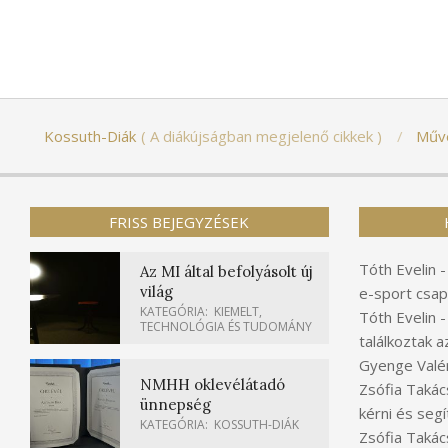
Kossuth-Diák
A diákújságban megjelenő cikkek
Műv
FRISS BEJEGYZÉSEK
Tóth Evelin
Az MI által befolyásolt új
világ
e-sport csap
KATEGÓRIA:
KIEMELT
,
Tóth Evelin
TECHNOLÓGIA ÉS TUDOMÁNY
találkoztak a
Gyenge Valér
NMHH oklevélátadó
Zsófia Takác
ünnepség
kérni és segí
KATEGÓRIA:
KOSSUTH-DIÁK
Zsófia Takác