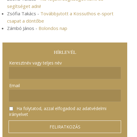
segítséget adni!
Zsófia Takács
-
Továbbjutott a Kossuthos e-sport
csapat a döntőbe
Zámbó János
-
Bolondos nap
HÍRLEVÉL
Keresztnév vagy teljes név
Email
Ha folytatod, azzal elfogadod az adatvédelmi
irányelvet