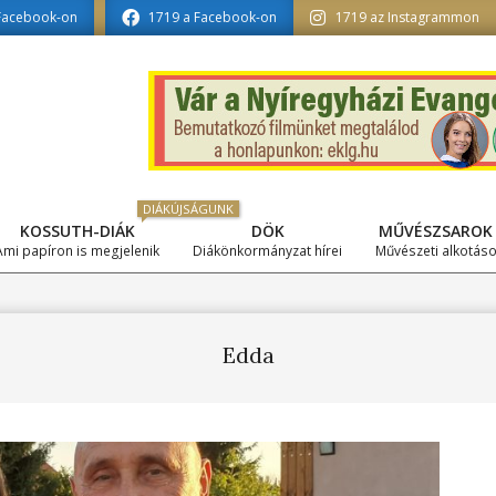
formatika tagozat szerkesztésében
Facebook-on
1719 a Facebook-on
1719 az Instagrammon
DIÁKÚJSÁGUNK
KOSSUTH-DIÁK
DÖK
MŰVÉSZSAROK
Primary
Ami papíron is megjelenik
Diákönkormányzat hírei
Művészeti alkotás
Navigation
Menu
Edda