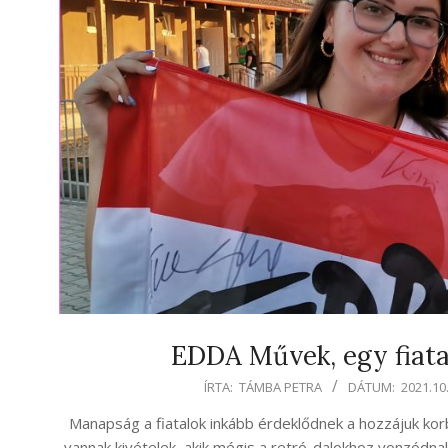
EDDA Művek, egy fiata
2021-
ÍRTA:
TÁMBA PETRA
DÁTUM:
2021.10.
10-
Manapság a fiatalok inkább érdeklődnek a hozzájuk kor
13
vannak kivételek, akik mégis a retró-dalokhoz vonzódnak l