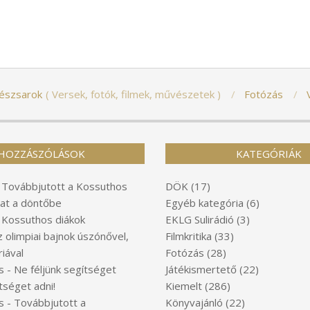
észsarok
Versek, fotók, filmek, művészetek
Fotózás
HOZZÁSZÓLÁSOK
KATEGÓRIÁK
-
Továbbjutott a Kossuthos
DÖK
(17)
at a döntőbe
Egyéb kategória
(6)
-
Kossuthos diákok
EKLG Sulirádió
(3)
z olimpiai bajnok úszónővel,
Filmkritika
(33)
iával
Fotózás
(28)
s
-
Ne féljünk segítséget
Játékismertető
(22)
tséget adni!
Kiemelt
(286)
s
-
Továbbjutott a
Könyvajánló
(22)