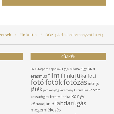
Versek
Filmkritika
DÖK
A diákönkormányzat hírei
CÍMKÉK
bűvösvölgy
Divat
56
Autósport
bajnokok ligája
film
filmkritika
foci
erasmus
fotó
fotók
fotózás
interjú
játék
koncert
jótékonyság
karácsony
kirándulás
könyv
kossuthgimi
kritika
kreatív
labdarúgás
könyvajánló
megemlékezés