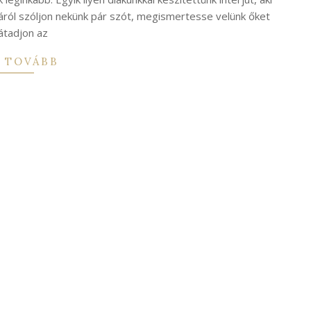
járól szóljon nekünk pár szót, megismertesse velünk őket
 átadjon az
 TOVÁBB