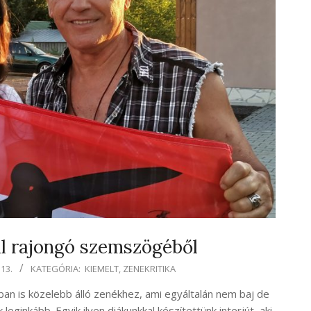
l rajongó szemszögéből
13.
KATEGÓRIA:
KIEMELT
,
ZENEKRITIKA
ban is közelebb álló zenékhez, ami egyáltalán nem baj de
eginkább. Egyik ilyen diákunkkal készítettünk interjút, aki