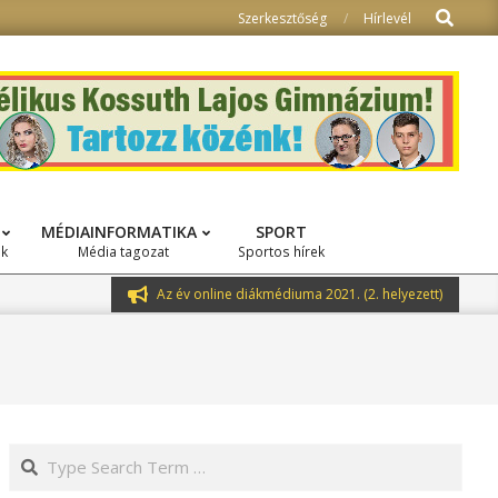
Search
Szerkesztőség
Hírlevél
MÉDIAINFORMATIKA
SPORT
ok
Média tagozat
Sportos hírek
Az év online diákmédiuma 2021. (2. helyezett)
Search