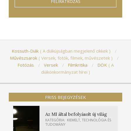
Kossuth-Diák
A diákújságban megjelenő cikkek
Művészsarok
Versek, fotók, filmek, művészetek
Fotózás
Versek
Filmkritika
DÖK
A
diákönkormányzat hírei
FRISS BEJEGYZÉSEK
Az MI által befolyásolt új világ
KATEGÓRIA:
KIEMELT
,
TECHNOLÓGIA ÉS
TUDOMÁNY