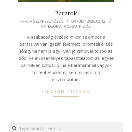
Barátok
2026-
ÍRTA:
A SZERKESZTŐSÉG
DÁTUM:
2026.03.12.
KATEGÓRIA:
KOSSUTH-DIÁK
03-
12
A szabadság érzése mikor az ember a
barátaival van igazán felemelő, örömteli érzés
főleg, ha nem is egy ilyen jó cimbivel töltöd az
időd. Az én személyes tapasztalatom az legyen
bármilyen szituáció, ha a barátaimmal vagyok
történhet akármi, semmi nem fog
elszomorítani.
OLVASD TOVÁBB
Search