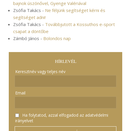
bajnok úszónővel, Gyenge Valériával
Zsófia Takács
-
Ne féljünk segítséget kérni és
segítséget adni!
Zsófia Takács
-
Továbbjutott a Kossuthos e-sport
csapat a döntőbe
Zámbó János
-
Bolondos nap
HÍRLEVÉL
Keresztnév vagy teljes név
Email
Ha folytatod, azzal elfogadod az adatvédelmi
irányelvet