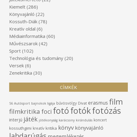
Kiemelt
(286)
Könyvajánló
(22)
Kossuth-Diák
(78)
Kreatív oldal
(6)
Médiainformatika
(60)
Művészsarok
(42)
Sport
(102)
Technológia és tudomány
(20)
Versek
(6)
Zenekritika
(30)
CÍMKÉK
film
erasmus
bűvösvölgy
Divat
56
Autósport
bajnokok ligája
fotó
fotók
fotózás
filmkritika
foci
játék
interjú
koncert
jótékonyság
karácsony
kirándulás
könyv
könyvajánló
kossuthgimi
kritika
kreatív
labdarúgás
megemlékezés