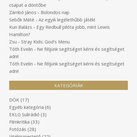
csapat a döntőbe
Zámbó János
-
Bolondos nap
Sebők Máté
-
Az egyik legélethűbb játék!
Kun Balázs
-
Egy Redbull pilóta jobb, mint Lewis
Hamilton?
Zsu
-
Stray Kids: God’s Menu
Tóth Evelin
-
Ne féljünk segítséget kérni és segítséget
adni!
Tóth Evelin
-
Ne féljünk segítséget kérni és segítséget
adni!
KATEGÓRIÁK
DÖK
(17)
Egyéb kategória
(6)
EKLG Sulirádió
(3)
Filmkritika
(33)
Fotózás
(28)
Játékismertető
(22)