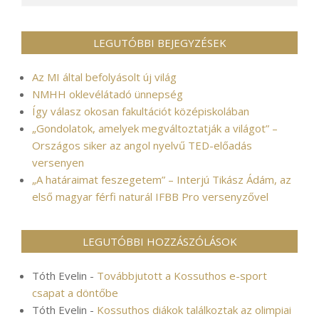
LEGUTÓBBI BEJEGYZÉSEK
Az MI által befolyásolt új világ
NMHH oklevélátadó ünnepség
Így válasz okosan fakultációt középiskolában
„Gondolatok, amelyek megváltoztatják a világot” –
Országos siker az angol nyelvű TED-előadás
versenyen
„A határaimat feszegetem” – Interjú Tikász Ádám, az
első magyar férfi naturál IFBB Pro versenyzővel
LEGUTÓBBI HOZZÁSZÓLÁSOK
Tóth Evelin
-
Továbbjutott a Kossuthos e-sport
csapat a döntőbe
Tóth Evelin
-
Kossuthos diákok találkoztak az olimpiai