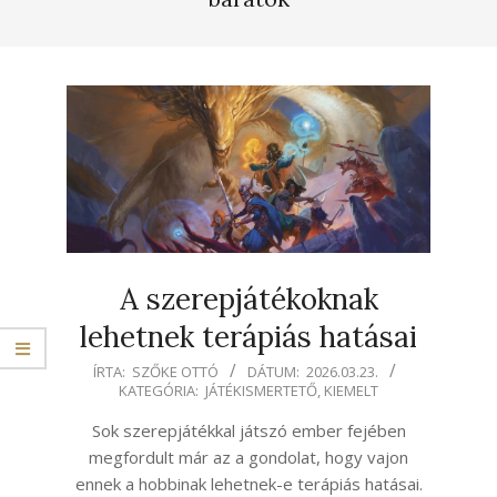
A szerepjátékoknak
lehetnek terápiás hatásai
2026-
ÍRTA:
SZŐKE OTTÓ
DÁTUM:
2026.03.23.
KATEGÓRIA:
JÁTÉKISMERTETŐ
,
KIEMELT
03-
23
Sok szerepjátékkal játszó ember fejében
megfordult már az a gondolat, hogy vajon
ennek a hobbinak lehetnek-e terápiás hatásai.