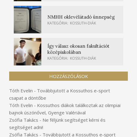
NMHH oklevélátadó ünnepség
KATEGÓRIA:
KOSSUTH-DIÁK
Így válasz okosan fakultációt
középiskolában
KATEGÓRIA:
KOSSUTH-DIÁK
HOZZÁSZÓLÁSOK
Tóth Evelin
-
Továbbjutott a Kossuthos e-sport
csapat a döntőbe
Tóth Evelin
-
Kossuthos diákok találkoztak az olimpiai
bajnok úszónővel, Gyenge Valériával
Zsófia Takács
-
Ne féljünk segítséget kérni és
segítséget adni!
Zsófia Takács
-
Továbbjutott a Kossuthos e-sport