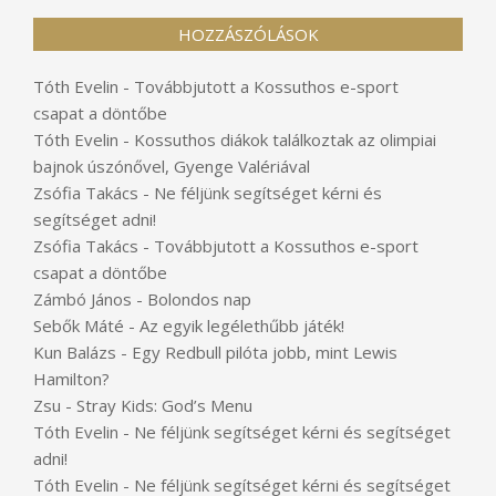
HOZZÁSZÓLÁSOK
Tóth Evelin
-
Továbbjutott a Kossuthos e-sport
csapat a döntőbe
Tóth Evelin
-
Kossuthos diákok találkoztak az olimpiai
bajnok úszónővel, Gyenge Valériával
Zsófia Takács
-
Ne féljünk segítséget kérni és
segítséget adni!
Zsófia Takács
-
Továbbjutott a Kossuthos e-sport
csapat a döntőbe
Zámbó János
-
Bolondos nap
Sebők Máté
-
Az egyik legélethűbb játék!
Kun Balázs
-
Egy Redbull pilóta jobb, mint Lewis
Hamilton?
Zsu
-
Stray Kids: God’s Menu
Tóth Evelin
-
Ne féljünk segítséget kérni és segítséget
adni!
Tóth Evelin
-
Ne féljünk segítséget kérni és segítséget