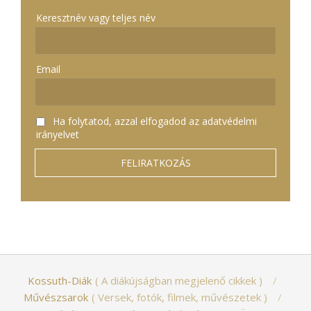
Keresztnév vagy teljes név
Email
Ha folytatod, azzal elfogadod az adatvédelmi
irányelvet
Kossuth-Diák
A diákújságban megjelenő cikkek
Művészsarok
Versek, fotók, filmek, művészetek