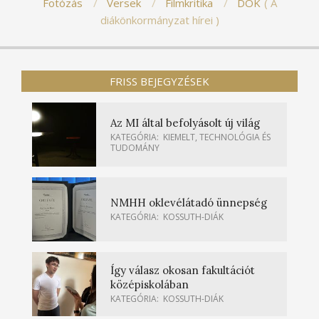
Fotózás
Versek
Filmkritika
DÖK
A
diákönkormányzat hírei
FRISS BEJEGYZÉSEK
Az MI által befolyásolt új világ
KATEGÓRIA:
KIEMELT
,
TECHNOLÓGIA ÉS
TUDOMÁNY
NMHH oklevélátadó ünnepség
KATEGÓRIA:
KOSSUTH-DIÁK
Így válasz okosan fakultációt
középiskolában
KATEGÓRIA:
KOSSUTH-DIÁK