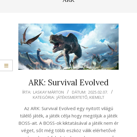
ARK: Survival Evolved
2025-
ÍRTA:
LASKAY MÁRTON
DÁTUM:
2025.02.07.
KATEGÓRIA:
JÁTÉKISMERTETŐ
,
KIEMELT
02-
07
Az ARK: Survival Evolved egy nyitott világú
túlélő játék, a játék célja hogy megöljük a játék
BOSS-ait. A BOSS-ok kiktatásával a játék nem ér
véget, sőt még több eszköz válik elérhetővé