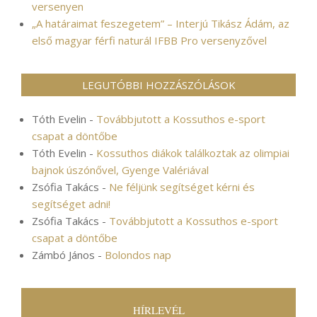
versenyen
„A határaimat feszegetem” – Interjú Tikász Ádám, az
első magyar férfi naturál IFBB Pro versenyzővel
LEGUTÓBBI HOZZÁSZÓLÁSOK
Tóth Evelin
-
Továbbjutott a Kossuthos e-sport
csapat a döntőbe
Tóth Evelin
-
Kossuthos diákok találkoztak az olimpiai
bajnok úszónővel, Gyenge Valériával
Zsófia Takács
-
Ne féljünk segítséget kérni és
segítséget adni!
Zsófia Takács
-
Továbbjutott a Kossuthos e-sport
csapat a döntőbe
Zámbó János
-
Bolondos nap
HÍRLEVÉL