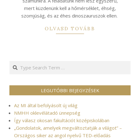
számunkra. A feladatunk nem lesz egyszerű,
mert küzdenünk kell a hőmérséklet, éhség,
szomjúság, és az éhes dinoszauruszok ellen.
OLVASD TOVÁBB
Search
LEGUTÓBBI BEJEGYZÉSEK
Az MI által befolyásolt új világ
NMHH oklevélátadó ünnepség
Így válasz okosan fakultációt középiskolában
„Gondolatok, amelyek megváltoztatják a világot” –
Országos siker az angol nyelvű TED-előadás