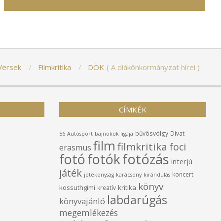
Versek
Filmkritika
DÖK
A diákönkormányzat hírei
CÍMKÉK
bűvösvölgy
Divat
56
Autósport
bajnokok ligája
film
filmkritika
foci
erasmus
fotó
fotók
fotózás
interjú
játék
koncert
jótékonyság
karácsony
kirándulás
könyv
kossuthgimi
kritika
kreatív
labdarúgás
könyvajánló
megemlékezés