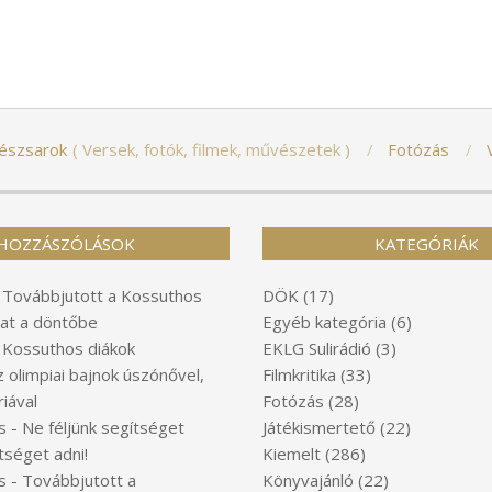
észsarok
Versek, fotók, filmek, művészetek
Fotózás
HOZZÁSZÓLÁSOK
KATEGÓRIÁK
-
Továbbjutott a Kossuthos
DÖK
(17)
at a döntőbe
Egyéb kategória
(6)
-
Kossuthos diákok
EKLG Sulirádió
(3)
z olimpiai bajnok úszónővel,
Filmkritika
(33)
iával
Fotózás
(28)
s
-
Ne féljünk segítséget
Játékismertető
(22)
tséget adni!
Kiemelt
(286)
s
-
Továbbjutott a
Könyvajánló
(22)