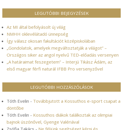
LEGUTÓBBI BEJEGYZÉSEK
Az MI által befolyásolt új világ
NMHH oklevélátadó ünnepség
Így válasz okosan fakultációt középiskolában
„Gondolatok, amelyek megváltoztatják a világot” –
Országos siker az angol nyelvű TED-előadás versenyen
„A határaimat feszegetem” – Interjú Tikász Ádám, az
első magyar férfi naturál IFBB Pro versenyzővel
LEGUTÓBBI HOZZÁSZÓLÁSOK
Tóth Evelin
-
Továbbjutott a Kossuthos e-sport csapat a
döntőbe
Tóth Evelin
-
Kossuthos diákok találkoztak az olimpiai
bajnok úszónővel, Gyenge Valériával
Zsófia Takács
-
Ne féljünk segítséget kérni és