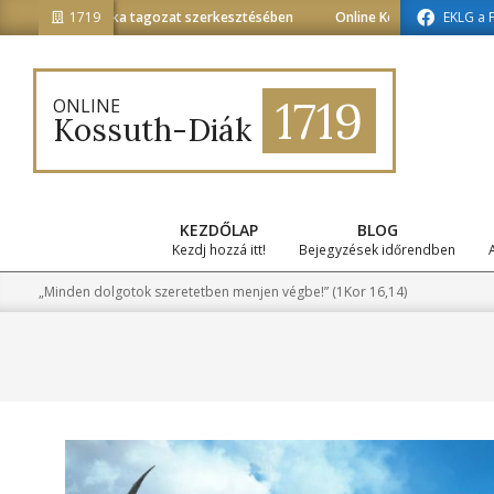
Skip
édiainformatika tagozat szerkesztésében
1719
Online Kossuth-Diák a médiai
EKLG a 
to
content
1719
ONLINE
Kossuth-Diák
KEZDŐLAP
BLOG
Kezdj hozzá itt!
Bejegyzések időrendben
„Minden dolgotok szeretetben menjen végbe!” (1Kor 16,14)