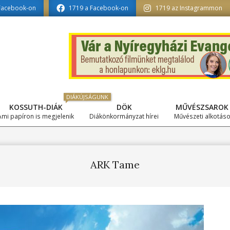
nformatika tagozat szerkesztésében
Facebook-on
1719 a Facebook-on
1719 az Instagrammon
DIÁKÚJSÁGUNK
KOSSUTH-DIÁK
DÖK
MŰVÉSZSAROK
Primary
Ami papíron is megjelenik
Diákönkormányzat hírei
Művészeti alkotás
Navigation
Menu
ARK Tame