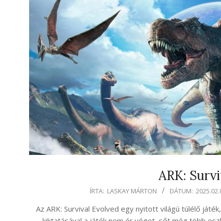
ARK: Survi
2025-
ÍRTA:
LASKAY MÁRTON
DÁTUM:
2025.02.
02-
Az ARK: Survival Evolved egy nyitott világú túlélő játé
07
kiktatásával a játék nem ér véget, sőt még több esz