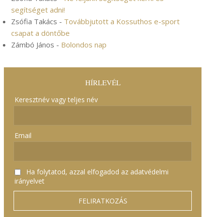
segítséget adni!
Zsófia Takács
-
Továbbjutott a Kossuthos e-sport
csapat a döntőbe
Zámbó János
-
Bolondos nap
HÍRLEVÉL
Keresztnév vagy teljes név
Email
Ha folytatod, azzal elfogadod az adatvédelmi
irányelvet