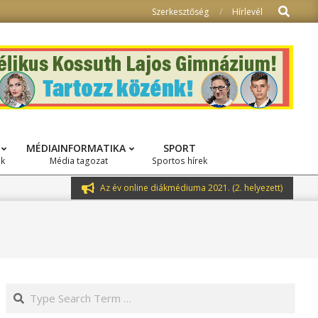
Search
Szerkesztőség
Hírlevél
MÉDIAINFORMATIKA
SPORT
ok
Média tagozat
Sportos hírek
Az év online diákmédiuma 2021. (2. helyezett)
Search