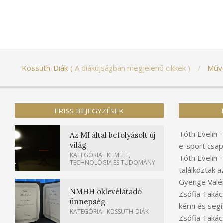
Kossuth-Diák
A diákújságban megjelenő cikkek
Műv
FRISS BEJEGYZÉSEK
Tóth Evelin
Az MI által befolyásolt új
világ
e-sport csap
KATEGÓRIA:
KIEMELT
,
Tóth Evelin
TECHNOLÓGIA ÉS TUDOMÁNY
találkoztak a
Gyenge Valér
NMHH oklevélátadó
Zsófia Takác
ünnepség
kérni és segí
KATEGÓRIA:
KOSSUTH-DIÁK
Zsófia Takác