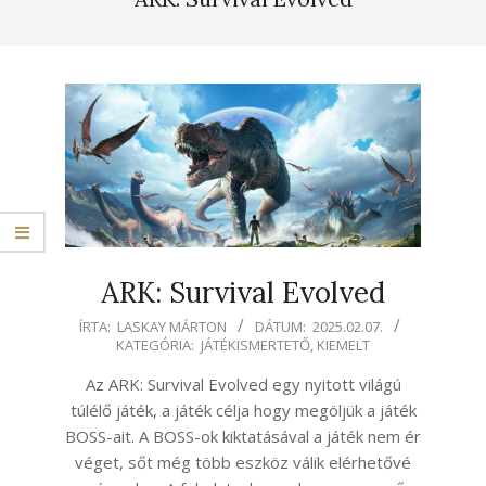
ARK: Survival Evolved
2025-
ÍRTA:
LASKAY MÁRTON
DÁTUM:
2025.02.07.
KATEGÓRIA:
JÁTÉKISMERTETŐ
,
KIEMELT
02-
07
Az ARK: Survival Evolved egy nyitott világú
túlélő játék, a játék célja hogy megöljük a játék
BOSS-ait. A BOSS-ok kiktatásával a játék nem ér
véget, sőt még több eszköz válik elérhetővé