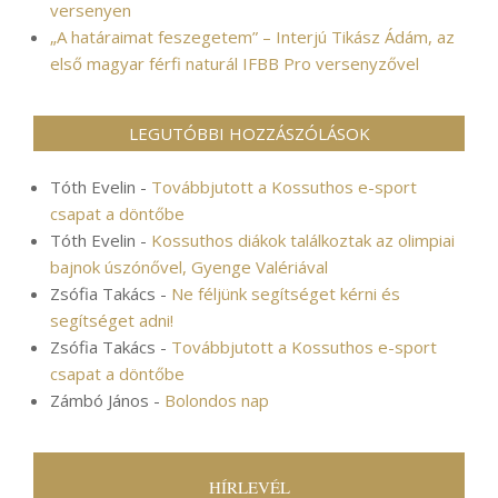
versenyen
„A határaimat feszegetem” – Interjú Tikász Ádám, az
első magyar férfi naturál IFBB Pro versenyzővel
LEGUTÓBBI HOZZÁSZÓLÁSOK
Tóth Evelin
-
Továbbjutott a Kossuthos e-sport
csapat a döntőbe
Tóth Evelin
-
Kossuthos diákok találkoztak az olimpiai
bajnok úszónővel, Gyenge Valériával
Zsófia Takács
-
Ne féljünk segítséget kérni és
segítséget adni!
Zsófia Takács
-
Továbbjutott a Kossuthos e-sport
csapat a döntőbe
Zámbó János
-
Bolondos nap
HÍRLEVÉL