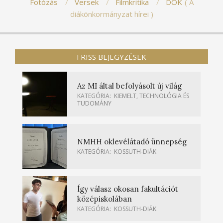
Fotózás
Versek
Filmkritika
DÖK
A
diákönkormányzat hírei
FRISS BEJEGYZÉSEK
Az MI által befolyásolt új világ
KATEGÓRIA:
KIEMELT
,
TECHNOLÓGIA ÉS
TUDOMÁNY
NMHH oklevélátadó ünnepség
KATEGÓRIA:
KOSSUTH-DIÁK
Így válasz okosan fakultációt
középiskolában
KATEGÓRIA:
KOSSUTH-DIÁK