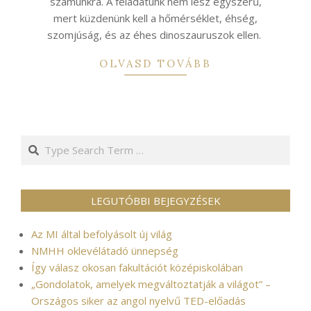
számunkra. A feladatunk nem lesz egyszerű,
mert küzdenünk kell a hőmérséklet, éhség,
szomjúság, és az éhes dinoszauruszok ellen.
OLVASD TOVÁBB
Search
LEGUTÓBBI BEJEGYZÉSEK
Az MI által befolyásolt új világ
NMHH oklevélátadó ünnepség
Így válasz okosan fakultációt középiskolában
„Gondolatok, amelyek megváltoztatják a világot” –
Országos siker az angol nyelvű TED-előadás