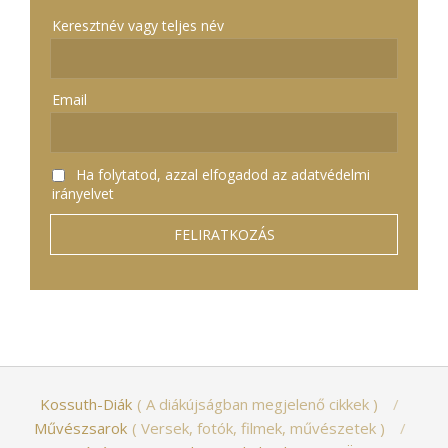
Keresztnév vagy teljes név
Email
Ha folytatod, azzal elfogadod az adatvédelmi
irányelvet
Kossuth-Diák
A diákújságban megjelenő cikkek
Művészsarok
Versek, fotók, filmek, művészetek