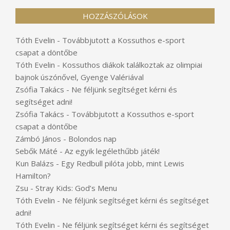
HOZZÁSZÓLÁSOK
Tóth Evelin
-
Továbbjutott a Kossuthos e-sport
csapat a döntőbe
Tóth Evelin
-
Kossuthos diákok találkoztak az olimpiai
bajnok úszónővel, Gyenge Valériával
Zsófia Takács
-
Ne féljünk segítséget kérni és
segítséget adni!
Zsófia Takács
-
Továbbjutott a Kossuthos e-sport
csapat a döntőbe
Zámbó János
-
Bolondos nap
Sebők Máté
-
Az egyik legélethűbb játék!
Kun Balázs
-
Egy Redbull pilóta jobb, mint Lewis
Hamilton?
Zsu
-
Stray Kids: God’s Menu
Tóth Evelin
-
Ne féljünk segítséget kérni és segítséget
adni!
Tóth Evelin
-
Ne féljünk segítséget kérni és segítséget