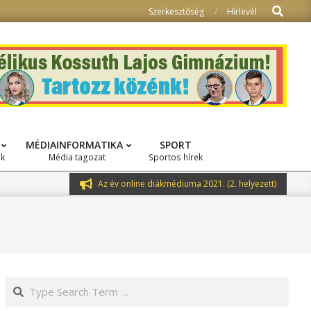
Search
Szerkesztőség
Hírlevél
MÉDIAINFORMATIKA
SPORT
ok
Média tagozat
Sportos hírek
Az év online diákmédiuma 2021. (2. helyezett)
Search