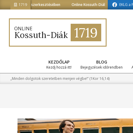
Skip
atika tagozat szerkesztésében
1719
Online Kossuth-Diák a médiainformatika
EKLG a 
to
content
1719
ONLINE
Kossuth-Diák
KEZDŐLAP
BLOG
Kezdj hozzá itt!
Bejegyzések időrendben
„Minden dolgotok szeretetben menjen végbe!” (1Kor 16,14)