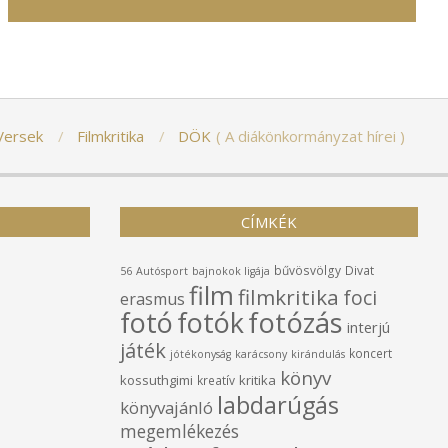
Versek
Filmkritika
DÖK
A diákönkormányzat hírei
CÍMKÉK
bűvösvölgy
Divat
56
Autósport
bajnokok ligája
film
filmkritika
foci
erasmus
fotó
fotók
fotózás
interjú
játék
koncert
jótékonyság
karácsony
kirándulás
könyv
kossuthgimi
kritika
kreatív
labdarúgás
könyvajánló
megemlékezés