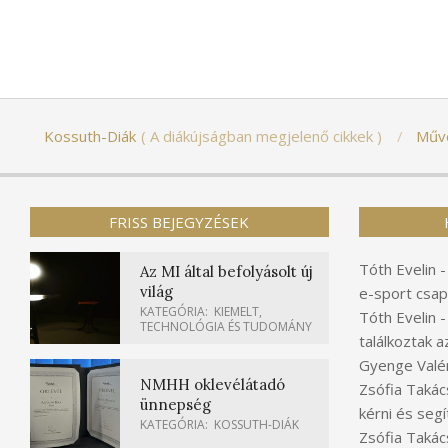
Kossuth-Diák
A diákújságban megjelenő cikkek
Műv
FRISS BEJEGYZÉSEK
Tóth Evelin
Az MI által befolyásolt új
világ
e-sport csap
KATEGÓRIA:
KIEMELT
,
Tóth Evelin
TECHNOLÓGIA ÉS TUDOMÁNY
találkoztak a
Gyenge Valér
NMHH oklevélátadó
Zsófia Takác
ünnepség
kérni és segí
KATEGÓRIA:
KOSSUTH-DIÁK
Zsófia Takác