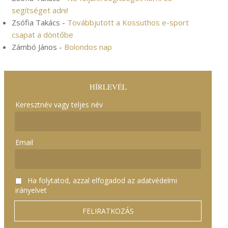
segítséget adni!
Zsófia Takács
-
Továbbjutott a Kossuthos e-sport
csapat a döntőbe
Zámbó János
-
Bolondos nap
HÍRLEVÉL
Keresztnév vagy teljes név
Email
Ha folytatod, azzal elfogadod az adatvédelmi
irányelvet