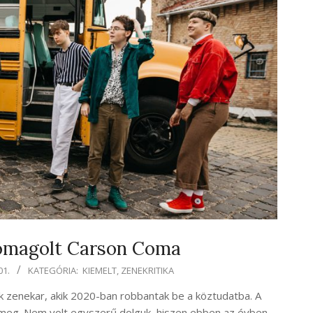
omagolt Carson Coma
01.
KATEGÓRIA:
KIEMELT
,
ZENEKRITIKA
ck zenekar, akik 2020-ban robbantak be a köztudatba. A
 meg. Nem volt egyszerű dolguk, hiszen ebben az évben