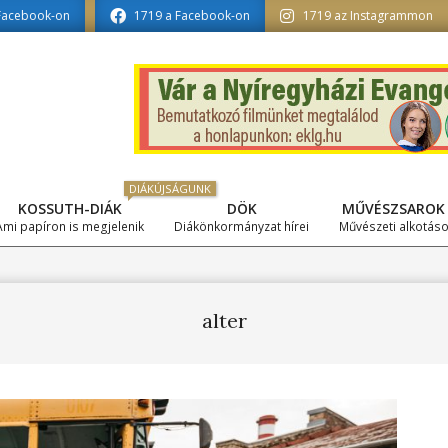
 tagozat szerkesztésében
Facebook-on
1719 a Facebook-on
1719 az Instagrammon
DIÁKÚJSÁGUNK
KOSSUTH-DIÁK
DÖK
MŰVÉSZSAROK
Primary
Ami papíron is megjelenik
Diákönkormányzat hírei
Művészeti alkotás
Navigation
Menu
alter