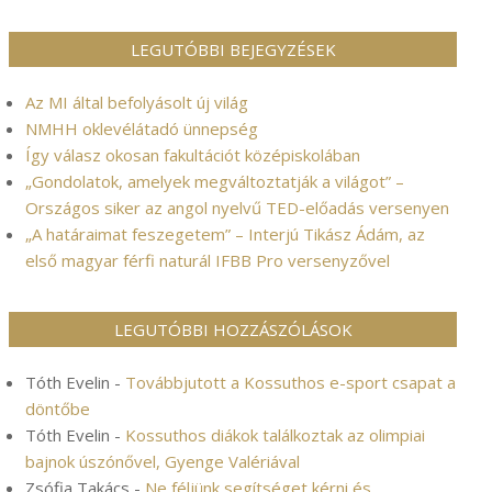
LEGUTÓBBI BEJEGYZÉSEK
Az MI által befolyásolt új világ
NMHH oklevélátadó ünnepség
Így válasz okosan fakultációt középiskolában
„Gondolatok, amelyek megváltoztatják a világot” –
Országos siker az angol nyelvű TED-előadás versenyen
„A határaimat feszegetem” – Interjú Tikász Ádám, az
első magyar férfi naturál IFBB Pro versenyzővel
LEGUTÓBBI HOZZÁSZÓLÁSOK
Tóth Evelin
-
Továbbjutott a Kossuthos e-sport csapat a
döntőbe
Tóth Evelin
-
Kossuthos diákok találkoztak az olimpiai
bajnok úszónővel, Gyenge Valériával
Zsófia Takács
-
Ne féljünk segítséget kérni és