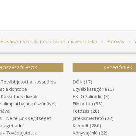
észsarok
Versek, fotók, filmek, művészetek
Fotózás
HOZZÁSZÓLÁSOK
KATEGÓRIÁK
-
Továbbjutott a Kossuthos
DÖK
(17)
at a döntőbe
Egyéb kategória
(6)
-
Kossuthos diákok
EKLG Sulirádió
(3)
z olimpiai bajnok úszónővel,
Filmkritika
(33)
iával
Fotózás
(28)
s
-
Ne féljünk segítséget
Játékismertető
(22)
tséget adni!
Kiemelt
(286)
s
-
Továbbjutott a
Könyvajánló
(22)