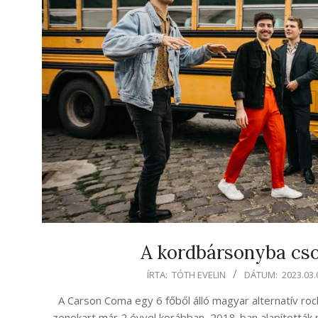
A kordbársonyba cs
2023-
ÍRTA:
TÓTH EVELIN
DÁTUM:
2023.03.
03-
A Carson Coma egy 6 főből álló magyar alternatív ro
01
zenekart már 2 évvel korábban, 2018-ban alapították