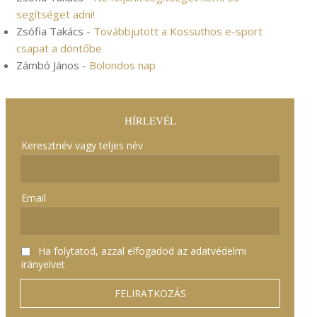
segítséget adni!
Zsófia Takács
-
Továbbjutott a Kossuthos e-sport
csapat a döntőbe
Zámbó János
-
Bolondos nap
HÍRLEVÉL
Keresztnév vagy teljes név
Email
Ha folytatod, azzal elfogadod az adatvédelmi
irányelvet