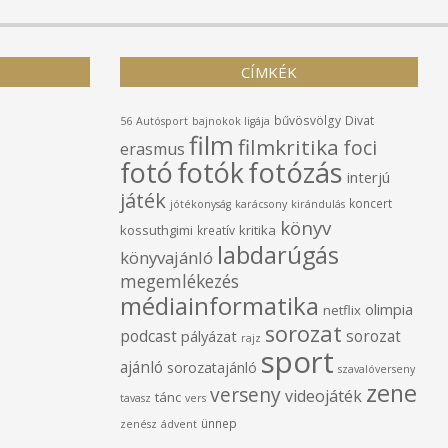
CÍMKÉK
bűvösvölgy
Divat
56
Autósport
bajnokok ligája
film
filmkritika
foci
erasmus
fotó
fotók
fotózás
interjú
játék
koncert
jótékonyság
karácsony
kirándulás
könyv
kossuthgimi
kritika
kreatív
labdarúgás
könyvajánló
megemlékezés
médiainformatika
olimpia
netflix
sorozat
podcast
sorozat
pályázat
rajz
sport
ajánló
sorozatajánló
szavalóverseny
zene
verseny
videojáték
tánc
tavasz
vers
ünnep
zenész
ádvent