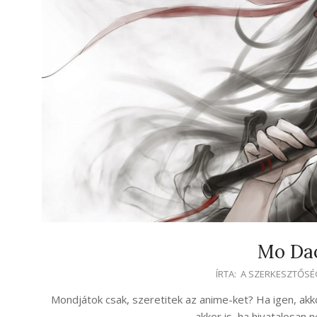
Mo Dao
2021-
ÍRTA:
A SZERKESZTŐSÉ
04-
Mondjátok csak, szeretitek az anime-ket? Ha igen, akk
29
akkor is, ha hivatalosan 