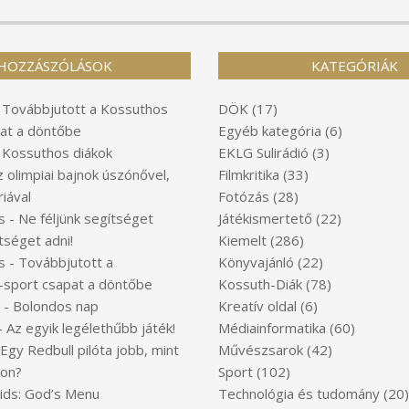
HOZZÁSZÓLÁSOK
KATEGÓRIÁK
-
Továbbjutott a Kossuthos
DÖK
(17)
at a döntőbe
Egyéb kategória
(6)
-
Kossuthos diákok
EKLG Sulirádió
(3)
z olimpiai bajnok úszónővel,
Filmkritika
(33)
iával
Fotózás
(28)
s
-
Ne féljünk segítséget
Játékismertető
(22)
tséget adni!
Kiemelt
(286)
s
-
Továbbjutott a
Könyvajánló
(22)
-sport csapat a döntőbe
Kossuth-Diák
(78)
-
Bolondos nap
Kreatív oldal
(6)
-
Az egyik legélethűbb játék!
Médiainformatika
(60)
Egy Redbull pilóta jobb, mint
Művészsarok
(42)
ton?
Sport
(102)
Kids: God’s Menu
Technológia és tudomány
(20)