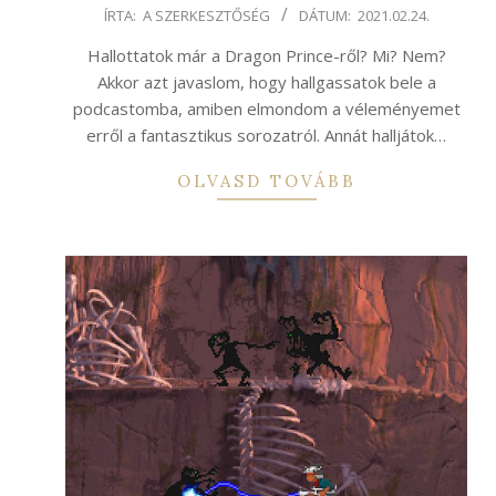
2021-
ÍRTA:
A SZERKESZTŐSÉG
DÁTUM:
2021.02.24.
02-
Hallottatok már a Dragon Prince-ről? Mi? Nem?
24
Akkor azt javaslom, hogy hallgassatok bele a
podcastomba, amiben elmondom a véleményemet
erről a fantasztikus sorozatról. Annát halljátok…
OLVASD TOVÁBB