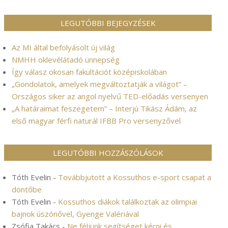
LEGUTÓBBI BEJEGYZÉSEK
Az MI által befolyásolt új világ
NMHH oklevélátadó ünnepség
Így válasz okosan fakultációt középiskolában
„Gondolatok, amelyek megváltoztatják a világot” –
Országos siker az angol nyelvű TED-előadás versenyen
„A határaimat feszegetem” – Interjú Tikász Ádám, az
első magyar férfi naturál IFBB Pro versenyzővel
LEGUTÓBBI HOZZÁSZÓLÁSOK
Tóth Evelin
-
Továbbjutott a Kossuthos e-sport csapat a
döntőbe
Tóth Evelin
-
Kossuthos diákok találkoztak az olimpiai
bajnok úszónővel, Gyenge Valériával
Zsófia Takács
-
Ne féljünk segítséget kérni és