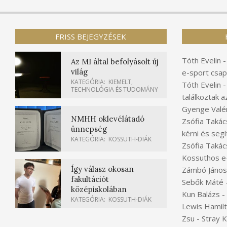
FRISS BEJEGYZÉSEK
Tóth Evelin
Az MI által befolyásolt új
világ
e-sport csap
KATEGÓRIA:
KIEMELT
,
Tóth Evelin
TECHNOLÓGIA ÉS TUDOMÁNY
találkoztak a
Gyenge Valér
NMHH oklevélátadó
Zsófia Takác
ünnepség
kérni és segí
KATEGÓRIA:
KOSSUTH-DIÁK
Zsófia Takác
Kossuthos e
Így válasz okosan
Zámbó János
fakultációt
Sebők Máté
középiskolában
Kun Balázs
-
KATEGÓRIA:
KOSSUTH-DIÁK
Lewis Hamil
Zsu
-
Stray 