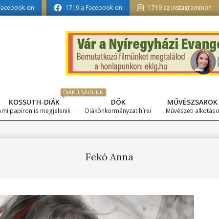
ormatika tagozat szerkesztésében
Facebook-on
1719 a Facebook-on
1719 az Instagrammon
DIÁKÚJSÁGUNK
KOSSUTH-DIÁK
DÖK
MŰVÉSZSAROK
Primary
Ami papíron is megjelenik
Diákönkormányzat hírei
Művészeti alkotás
Navigation
Menu
Fekó Anna