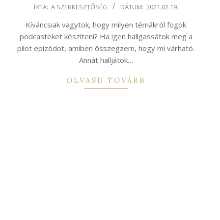
2021-
ÍRTA:
A SZERKESZTŐSÉG
DÁTUM:
2021.02.19.
02-
Kíváncsiak vagytok, hogy milyen témákról fogok
19
podcasteket készíteni? Ha igen hallgassátok meg a
pilot epizódot, amiben összegzem, hogy mi várható.
Annát halljátok…
OLVASD TOVÁBB