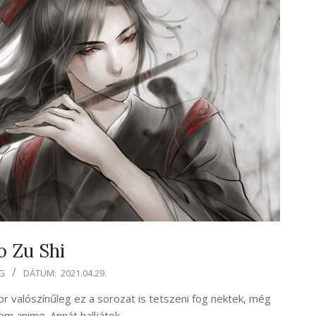
 Zu Shi
G
DÁTUM:
2021.04.29.
or valószínűleg ez a sorozat is tetszeni fog nektek, még
nem anime. Annát halljátok…