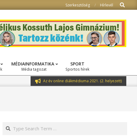
Search
Szerkesztőség
Hírlevél
MÉDIAINFORMATIKA
SPORT
ok
Média tagozat
Sportos hírek
Az év online diákmédiuma 2021. (2. helyezett)
Search