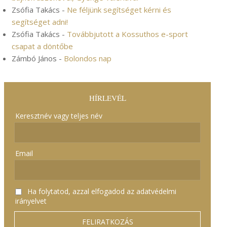
Zsófia Takács
-
Ne féljünk segítséget kérni és
segítséget adni!
Zsófia Takács
-
Továbbjutott a Kossuthos e-sport
csapat a döntőbe
Zámbó János
-
Bolondos nap
HÍRLEVÉL
Keresztnév vagy teljes név
Email
Ha folytatod, azzal elfogadod az adatvédelmi
irányelvet