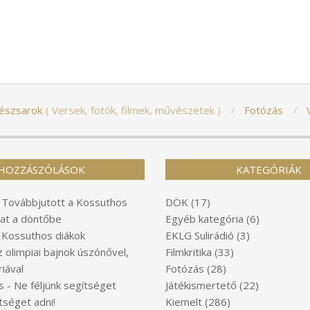
észsarok
Versek, fotók, filmek, művészetek
Fotózás
HOZZÁSZÓLÁSOK
KATEGÓRIÁK
-
Továbbjutott a Kossuthos
DÖK
(17)
at a döntőbe
Egyéb kategória
(6)
-
Kossuthos diákok
EKLG Sulirádió
(3)
z olimpiai bajnok úszónővel,
Filmkritika
(33)
iával
Fotózás
(28)
s
-
Ne féljünk segítséget
Játékismertető
(22)
tséget adni!
Kiemelt
(286)