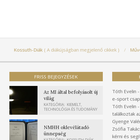
Kossuth-Diák
A diákújságban megjelenő cikkek
Műv
FRISS BEJEGYZÉSEK
Tóth Evelin
Az MI által befolyásolt új
világ
e-sport csap
KATEGÓRIA:
KIEMELT
,
Tóth Evelin
TECHNOLÓGIA ÉS TUDOMÁNY
találkoztak a
Gyenge Valér
NMHH oklevélátadó
Zsófia Takác
ünnepség
kérni és segí
KATEGÓRIA:
KOSSUTH-DIÁK