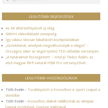
LEGUTÓBBI BEJEGYZÉSEK
Az MI által befolyásolt új világ
NMHH oklevélátadó ünnepség
Így válasz okosan fakultációt középiskolában
„Gondolatok, amelyek megváltoztatják a világot” –
Országos siker az angol nyelvű TED-előadás versenyen
„A határaimat feszegetem” – Interjú Tikász Ádám, az
első magyar férfi naturál IFBB Pro versenyzővel
LEGUTÓBBI HOZZÁSZÓLÁSOK
Tóth Evelin
-
Továbbjutott a Kossuthos e-sport csapat a
döntőbe
Tóth Evelin
-
Kossuthos diákok találkoztak az olimpiai
bajnok úszónővel, Gyenge Valériával