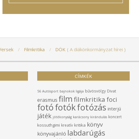
Versek
Filmkritika
DÖK
A diákönkormányzat hírei
CÍMKÉK
bűvösvölgy
Divat
56
Autósport
bajnokok ligája
film
filmkritika
foci
erasmus
fotó
fotók
fotózás
interjú
játék
koncert
jótékonyság
karácsony
kirándulás
könyv
kossuthgimi
kritika
kreatív
labdarúgás
könyvajánló