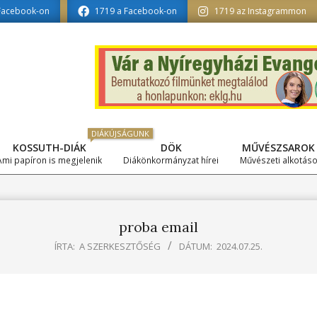
informatika tagozat szerkesztésében
Facebook-on
1719 a Facebook-on
1719 az Instagrammon
DIÁKÚJSÁGUNK
KOSSUTH-DIÁK
DÖK
MŰVÉSZSAROK
Primary
Ami papíron is megjelenik
Diákönkormányzat hírei
Művészeti alkotás
Navigation
Menu
proba email
ÍRTA:
A SZERKESZTŐSÉG
DÁTUM:
2024.07.25.