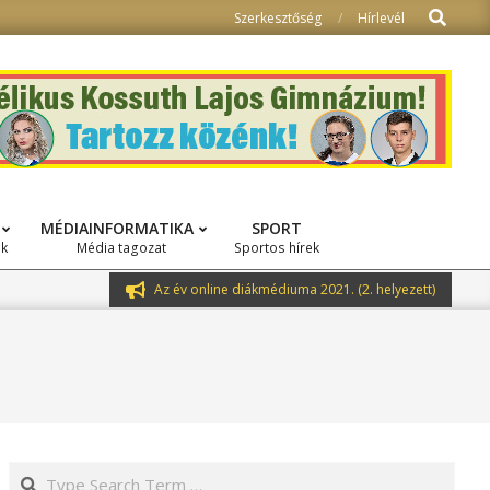
Search
Szerkesztőség
Hírlevél
MÉDIAINFORMATIKA
SPORT
ok
Média tagozat
Sportos hírek
Az év online diákmédiuma 2021. (2. helyezett)
Search