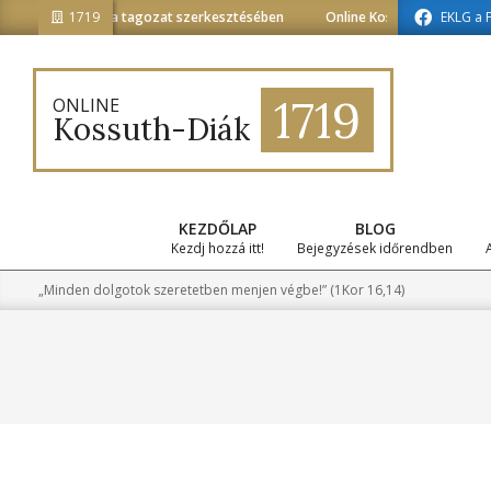
Skip
édiainformatika tagozat szerkesztésében
1719
Online Kossuth-Diák a média
EKLG a 
to
content
1719
ONLINE
Kossuth-Diák
KEZDŐLAP
BLOG
Kezdj hozzá itt!
Bejegyzések időrendben
„Minden dolgotok szeretetben menjen végbe!” (1Kor 16,14)