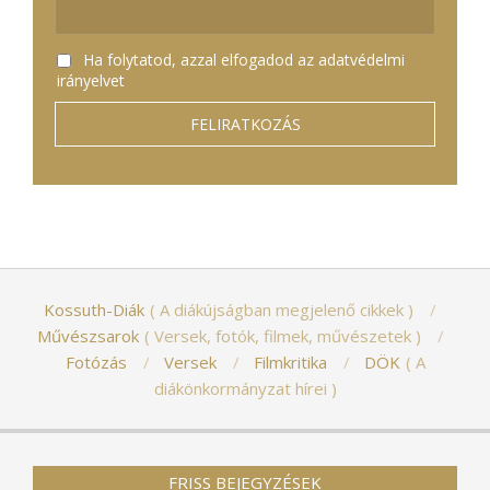
Ha folytatod, azzal elfogadod az adatvédelmi
irányelvet
Kossuth-Diák
A diákújságban megjelenő cikkek
Művészsarok
Versek, fotók, filmek, művészetek
Fotózás
Versek
Filmkritika
DÖK
A
diákönkormányzat hírei
FRISS BEJEGYZÉSEK