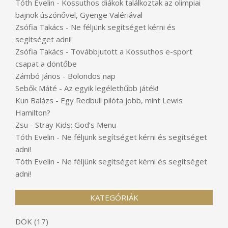
Tóth Evelin
-
Kossuthos diákok találkoztak az olimpiai
bajnok úszónővel, Gyenge Valériával
Zsófia Takács
-
Ne féljünk segítséget kérni és
segítséget adni!
Zsófia Takács
-
Továbbjutott a Kossuthos e-sport
csapat a döntőbe
Zámbó János
-
Bolondos nap
Sebők Máté
-
Az egyik legélethűbb játék!
Kun Balázs
-
Egy Redbull pilóta jobb, mint Lewis
Hamilton?
Zsu
-
Stray Kids: God’s Menu
Tóth Evelin
-
Ne féljünk segítséget kérni és segítséget
adni!
Tóth Evelin
-
Ne féljünk segítséget kérni és segítséget
adni!
KATEGÓRIÁK
DÖK
(17)