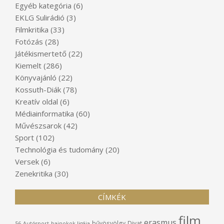
Egyéb kategória
(6)
EKLG Sulirádió
(3)
Filmkritika
(33)
Fotózás
(28)
Játékismertető
(22)
Kiemelt
(286)
Könyvajánló
(22)
Kossuth-Diák
(78)
Kreatív oldal
(6)
Médiainformatika
(60)
Művészsarok
(42)
Sport
(102)
Technológia és tudomány
(20)
Versek
(6)
Zenekritika
(30)
CÍMKÉK
film
erasmus
bűvösvölgy
Divat
56
Autósport
bajnokok ligája