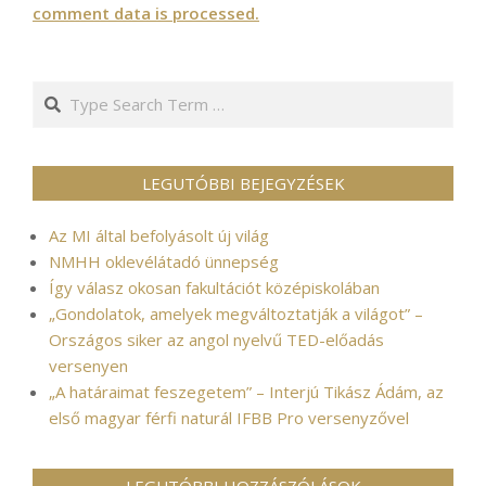
comment data is processed.
Search
LEGUTÓBBI BEJEGYZÉSEK
Az MI által befolyásolt új világ
NMHH oklevélátadó ünnepség
Így válasz okosan fakultációt középiskolában
„Gondolatok, amelyek megváltoztatják a világot” –
Országos siker az angol nyelvű TED-előadás
versenyen
„A határaimat feszegetem” – Interjú Tikász Ádám, az
első magyar férfi naturál IFBB Pro versenyzővel
LEGUTÓBBI HOZZÁSZÓLÁSOK