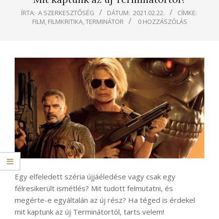
ÍRTA:
A SZERKESZTŐSÉG
DÁTUM:
2021.02.22.
CÍMKE:
FILM
,
FILMKRITIKA
,
TERMINÁTOR
0 HOZZÁSZÓLÁS
Egy elfeledett széria újjáéledése vagy csak egy
félresikerült ismétlés? Mit tudott felmutatni, és
megérte-e egyáltalán az új rész? Ha téged is érdekel
mit kaptunk az új Terminátortól, tarts velem!