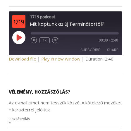
1719 podcast
Mit kaptunk az új Terminátortól?
Play
1x
00:00
/
2:40
Episode
SUBSCRIBE
SHARE
Download file
|
Play in new window
|
Duration: 2:40
SHARE
RSS FEED
2021-
02-
22
VÉLEMÉNY, HOZZÁSZÓLÁS?
LINK
Az e-mail címet nem tesszük közzé.
A kötelező mezőket
*
karakterrel jelöltük
EMBED
Hozzászólás
*