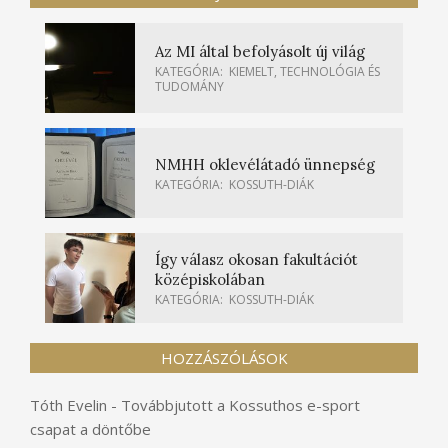
Az MI által befolyásolt új világ
KATEGÓRIA:
KIEMELT
,
TECHNOLÓGIA ÉS
TUDOMÁNY
NMHH oklevélátadó ünnepség
KATEGÓRIA:
KOSSUTH-DIÁK
Így válasz okosan fakultációt
középiskolában
KATEGÓRIA:
KOSSUTH-DIÁK
HOZZÁSZÓLÁSOK
Tóth Evelin
-
Továbbjutott a Kossuthos e-sport
csapat a döntőbe