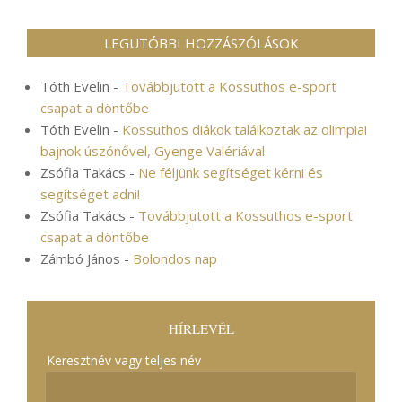
LEGUTÓBBI HOZZÁSZÓLÁSOK
Tóth Evelin
-
Továbbjutott a Kossuthos e-sport
csapat a döntőbe
Tóth Evelin
-
Kossuthos diákok találkoztak az olimpiai
bajnok úszónővel, Gyenge Valériával
Zsófia Takács
-
Ne féljünk segítséget kérni és
segítséget adni!
Zsófia Takács
-
Továbbjutott a Kossuthos e-sport
csapat a döntőbe
Zámbó János
-
Bolondos nap
HÍRLEVÉL
Keresztnév vagy teljes név