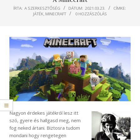
ÍRTA:
A SZERKESZTŐSÉG
DÁTUM:
2021.03.23.
CÍMKE:
JÁTÉK
,
MINECRAFT
0 HOZZÁSZÓLÁS
Nagyon érdekes játékról lesz itt
szó, gyere és hallgasd meg, nem
fog neked ártani. Biztosra tudom
mondani hogy rengetegen