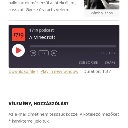
hallottatok már erről a játékról jót,
rosszat. Gyere és tarts velem.
Zámbó János
1719 podcast
A Minecraft
Play
1x
00:00
/
1:37
Episode
SUBSCRIBE
SHARE
Download file
|
Play in new window
|
Duration: 1:37
SHARE
RSS FEED
2021-
03-
23
VÉLEMÉNY, HOZZÁSZÓLÁS?
LINK
Az e-mail címet nem tesszük közzé.
A kötelező mezőket
*
karakterrel jelöltük
EMBED