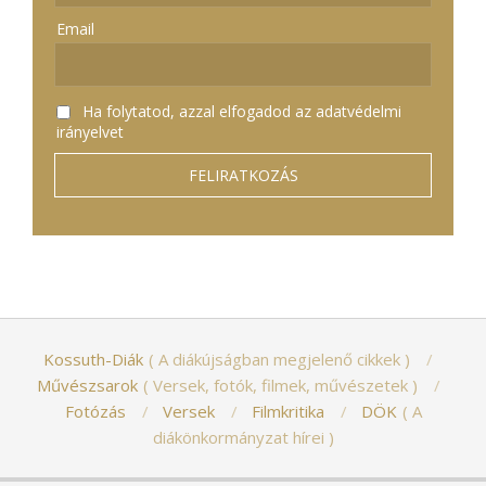
Email
Ha folytatod, azzal elfogadod az adatvédelmi
irányelvet
Kossuth-Diák
A diákújságban megjelenő cikkek
Művészsarok
Versek, fotók, filmek, művészetek
Fotózás
Versek
Filmkritika
DÖK
A
diákönkormányzat hírei