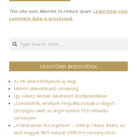
This site uses Akismet to reduce spam.
Learn how your
comment data is processed.
Search
LEGUTÓBBI BEJEGYZÉSEK
Az MI által befolyásolt új világ
NMHH oklevélátadó ünnepség
Így válasz okosan fakultációt középiskolában
„Gondolatok, amelyek megváltoztatják a világot” –
Országos siker az angol nyelvű TED-előadás
versenyen
„A határaimat feszegetem” – Interjú Tikász Ádám, az
első magyar férfi naturál IFBB Pro versenyzővel