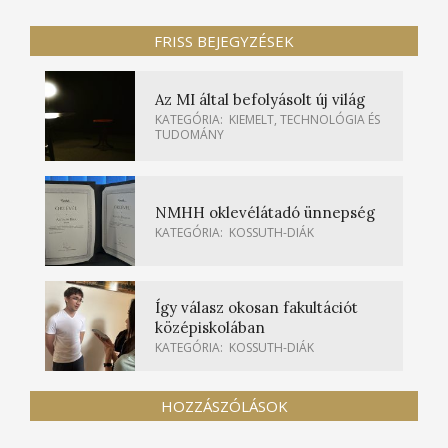
FRISS BEJEGYZÉSEK
Az MI által befolyásolt új világ
KATEGÓRIA:
KIEMELT
,
TECHNOLÓGIA ÉS
TUDOMÁNY
NMHH oklevélátadó ünnepség
KATEGÓRIA:
KOSSUTH-DIÁK
Így válasz okosan fakultációt
középiskolában
KATEGÓRIA:
KOSSUTH-DIÁK
HOZZÁSZÓLÁSOK