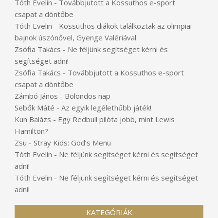
Tóth Evelin
-
Továbbjutott a Kossuthos e-sport
csapat a döntőbe
Tóth Evelin
-
Kossuthos diákok találkoztak az olimpiai
bajnok úszónővel, Gyenge Valériával
Zsófia Takács
-
Ne féljünk segítséget kérni és
segítséget adni!
Zsófia Takács
-
Továbbjutott a Kossuthos e-sport
csapat a döntőbe
Zámbó János
-
Bolondos nap
Sebők Máté
-
Az egyik legélethűbb játék!
Kun Balázs
-
Egy Redbull pilóta jobb, mint Lewis
Hamilton?
Zsu
-
Stray Kids: God’s Menu
Tóth Evelin
-
Ne féljünk segítséget kérni és segítséget
adni!
Tóth Evelin
-
Ne féljünk segítséget kérni és segítséget
adni!
KATEGÓRIÁK