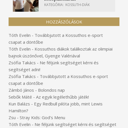
KATEGÓRIA:
KOSSUTH-DIÁK
HOZZÁSZÓLÁSOK
Tóth Evelin
-
Továbbjutott a Kossuthos e-sport
csapat a döntőbe
Tóth Evelin
-
Kossuthos diákok találkoztak az olimpiai
bajnok úszónővel, Gyenge Valériával
Zsófia Takács
-
Ne féljünk segítséget kérni és
segítséget adni!
Zsófia Takács
-
Továbbjutott a Kossuthos e-sport
csapat a döntőbe
Zámbó János
-
Bolondos nap
Sebők Máté
-
Az egyik legélethűbb játék!
Kun Balázs
-
Egy Redbull pilóta jobb, mint Lewis
Hamilton?
Zsu
-
Stray Kids: God’s Menu
Tóth Evelin
-
Ne féljünk segítséget kérni és segítséget