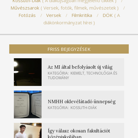
Kossuth-Diák
A diákújságban megjelenő cikkek
Művészsarok
Versek, fotók, filmek, művészetek
Fotózás
Versek
Filmkritika
DÖK
A
diákönkormányzat hírei
FRISS BEJEGYZÉSEK
Az MI által befolyásolt új világ
KATEGÓRIA:
KIEMELT
,
TECHNOLÓGIA ÉS
TUDOMÁNY
NMHH oklevélátadó ünnepség
KATEGÓRIA:
KOSSUTH-DIÁK
Így válasz okosan fakultációt
középiskolában