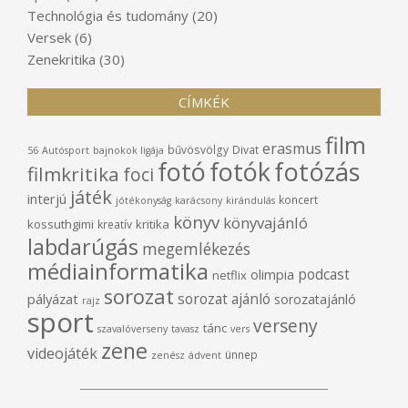
Technológia és tudomány
(20)
Versek
(6)
Zenekritika
(30)
CÍMKÉK
film
erasmus
bűvösvölgy
Divat
56
Autósport
bajnokok ligája
fotó
fotók
fotózás
filmkritika
foci
játék
interjú
koncert
jótékonyság
karácsony
kirándulás
könyv
könyvajánló
kossuthgimi
kritika
kreatív
labdarúgás
megemlékezés
médiainformatika
podcast
olimpia
netflix
sorozat
sorozat ajánló
pályázat
sorozatajánló
rajz
sport
verseny
tánc
szavalóverseny
tavasz
vers
zene
videojáték
ünnep
zenész
ádvent