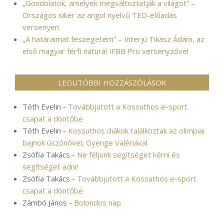
„Gondolatok, amelyek megváltoztatják a világot” –
Országos siker az angol nyelvű TED-előadás
versenyen
„A határaimat feszegetem” – Interjú Tikász Ádám, az
első magyar férfi naturál IFBB Pro versenyzővel
LEGUTÓBBI HOZZÁSZÓLÁSOK
Tóth Evelin
-
Továbbjutott a Kossuthos e-sport
csapat a döntőbe
Tóth Evelin
-
Kossuthos diákok találkoztak az olimpiai
bajnok úszónővel, Gyenge Valériával
Zsófia Takács
-
Ne féljünk segítséget kérni és
segítséget adni!
Zsófia Takács
-
Továbbjutott a Kossuthos e-sport
csapat a döntőbe
Zámbó János
-
Bolondos nap