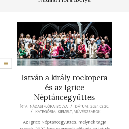
István a király rockopera
és az Igrice
Néptáncegyüttes
2024-
ÍRTA:
NÁDASI FLÓRA IBOLYA
DÁTUM:
2024.03.20.
KATEGÓRIA:
KIEMELT
,
MŰVÉSZSAROK
03-
20
Az Igrice Néptáncegyüttes, melynek tagja
vagyok, 2022-ben szerepelt először az István