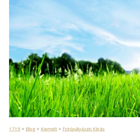
1719
>
Blog
>
Kiemelt
>
Fotópályázati Kiírás