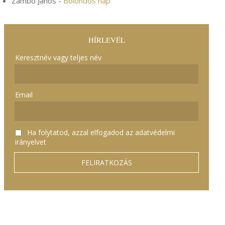
Zámbó János
-
Bolondos nap
HÍRLEVÉL
Keresztnév vagy teljes név
Email
Ha folytatod, azzal elfogadod az adatvédelmi
irányelvet