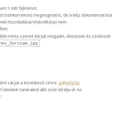
mum 5 MB fájlméret.
zt/színkorrekció) megengedett, de a kép dokumentarista
emek hozzáadása/eltávolítása) nem.
lhet.
ábbi minta szerint kérjük megadni, ékezetek és szóközök
nev_Sorszam.jpg
ként várjuk a következő címre:
jp@eklg.hu
skolánk tanáraiból álló zsűri bírálja el. Az
.