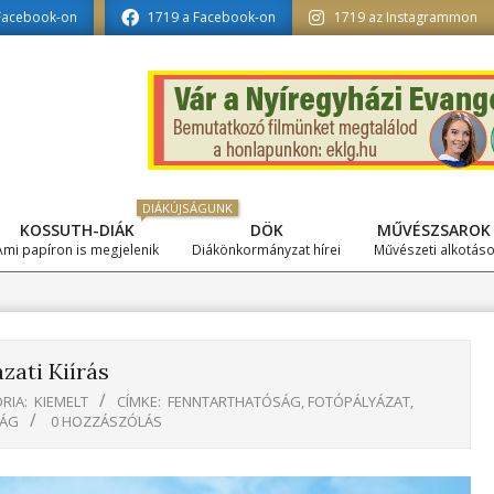
atika tagozat szerkesztésében
Facebook-on
1719 a Facebook-on
1719 az Instagrammon
DIÁKÚJSÁGUNK
KOSSUTH-DIÁK
DÖK
MŰVÉSZSAROK
Primary
Ami papíron is megjelenik
Diákönkormányzat hírei
Művészeti alkotás
Navigation
Menu
zati Kiírás
RIA:
KIEMELT
CÍMKE:
FENNTARTHATÓSÁG
,
FOTÓPÁLYÁZAT
,
SÁG
0 HOZZÁSZÓLÁS