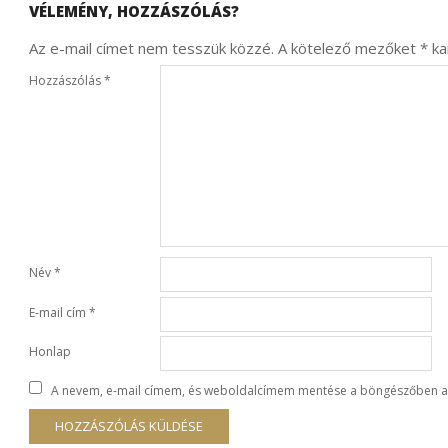
VÉLEMÉNY, HOZZÁSZÓLÁS?
Az e-mail címet nem tesszük közzé.
A kötelező mezőket
*
kar
Hozzászólás
*
Név
*
E-mail cím
*
Honlap
A nevem, e-mail címem, és weboldalcímem mentése a böngészőben a