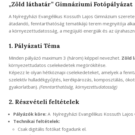
„Zöld láthatár” Gimnáziumi Fotópályázat
A Nyíregyházi Evangélikus Kossuth Lajos Gimnázium szeretett
átadandó, fenntarthatóság tematikájú terem megnyitója alkal
a környezettudatosság, a megújuló energiák és az újrahasz
1. Pályázati Téma
Minden pályázó maximum 3 (három) képpel nevezhet.
Zöld l
környezettudatos cselekedetek megörökítése.
Képezz le olyan hétköznapi cselekedeteket, amelyek a fennt
szelektív hulladékgyűjtés, kerékpározás, komposztálás, öko
gyakorlatban).
(Fenntarthatóság, környezettudatosság)
2. Részvételi feltételek
Pályázók köre:
A Nyíregyházi Evangélikus Kossuth Lajos G
Technikai feltételek:
Csak digitális fotókat fogadunk el.