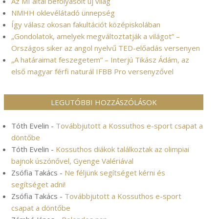
Az MI által befolyásolt új világ
NMHH oklevélátadó ünnepség
Így válasz okosan fakultációt középiskolában
„Gondolatok, amelyek megváltoztatják a világot” –
Országos siker az angol nyelvű TED-előadás versenyen
„A határaimat feszegetem” – Interjú Tikász Ádám, az
első magyar férfi naturál IFBB Pro versenyzővel
LEGUTÓBBI HOZZÁSZÓLÁSOK
Tóth Evelin
-
Továbbjutott a Kossuthos e-sport csapat a
döntőbe
Tóth Evelin
-
Kossuthos diákok találkoztak az olimpiai
bajnok úszónővel, Gyenge Valériával
Zsófia Takács
-
Ne féljünk segítséget kérni és
segítséget adni!
Zsófia Takács
-
Továbbjutott a Kossuthos e-sport
csapat a döntőbe