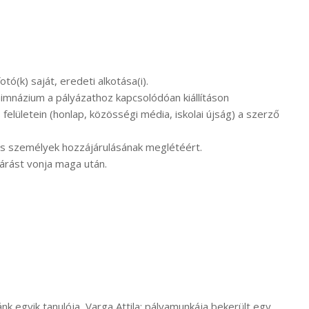
tó(k) saját, eredeti alkotása(i).
imnázium a pályázathoz kapcsolódóan kiállításon
felületein (honlap, közösségi média, iskolai újság) a szerző
ges személyek hozzájárulásának meglétéért.
zárást vonja maga után.
k egyik tanulója, Varga Attila: pályamunkája bekerült egy