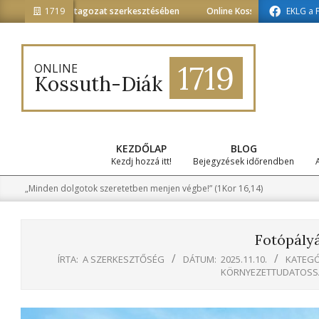
Skip
formatika tagozat szerkesztésében
1719
Online Kossuth-Diák a médiainform
EKLG a 
to
content
1719
ONLINE
Kossuth-Diák
KEZDŐLAP
BLOG
Kezdj hozzá itt!
Bejegyzések időrendben
„Minden dolgotok szeretetben menjen végbe!” (1Kor 16,14)
Fotópályá
ÍRTA:
A SZERKESZTŐSÉG
DÁTUM:
2025.11.10.
KATEGÓ
KÖRNYEZETTUDATOS