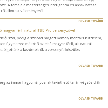
özé. A témája a mesterséges intelligencia és annak hatása
I-ről alkotott véleményéről
OLVASD TOVÁBB
ő magyar férfi naturál IFBB Pro versenyzővel
kről szól, pedig a színpad mögött komoly mentális küzdelem,
n figyelemre méltó: ő az első magyar férfi, aki naturál
zélgettünk a kezdetekről, a versenyfelkészülés
OLVASD TOVÁBB
meg az immár hagyományosnak tekinthető tanár-végzős diák
OLVASD TOVÁBB