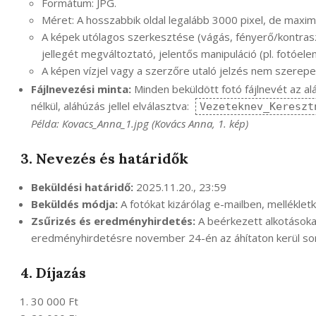
Formátum: JPG.
Méret: A hosszabbik oldal legalább 3000 pixel, de maxi
A képek utólagos szerkesztése (vágás, fényerő/kontras
jellegét megváltoztató, jelentős manipuláció (pl. fotóel
A képen vízjel vagy a szerzőre utaló jelzés nem szerepe
Fájlnevezési minta:
Minden beküldött fotó fájlnevét az al
nélkül, aláhúzás jellel elválasztva:
Vezeteknev_Kereszt
Példa: Kovacs_Anna_1.jpg (Kovács Anna, 1. kép)
3. Nevezés és határidők
Beküldési határidő:
2025.11.20., 23:59
Beküldés módja:
A fotókat kizárólag e-mailben, melléklet
Zsűrizés és eredményhirdetés:
A beérkezett alkotásokat i
eredményhirdetésre november 24-én az áhítaton kerül sor
4. Díjazás
30 000 Ft