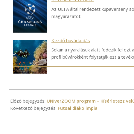
Az UEFA által rendezett kupaverseny s
magyarázatot.
Kezdő búvárkodás
Sokan a nyaralásuk alatt fedezik fel ez
profi búvárokként folytatják ezt a tevé
2025-
11-
Előző bejegyzés:
UNIverZOOM program – Kísérletezz vel
10
Következő bejegyzés:
Futsal diákolimpia