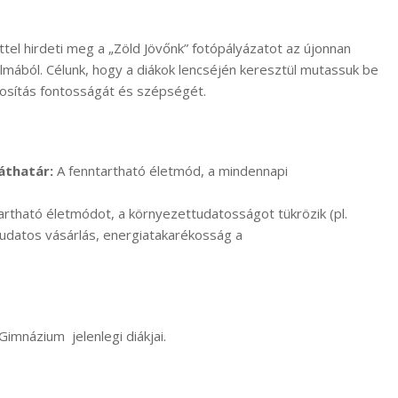
el hirdeti meg a „Zöld Jövőnk” fotópályázatot az újonnan
mából. Célunk, hogy a diákok lencséjén keresztül mutassuk be
nosítás fontosságát és szépségét.
áthatár:
A fenntartható életmód, a mindennapi
artható életmódot, a környezettudatosságot tükrözik (pl.
tudatos vásárlás, energiatakarékosság a
imnázium jelenlegi diákjai.