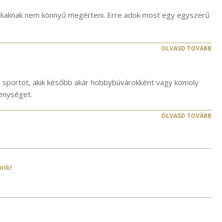
okaknak nem könnyű megérteni. Erre adok most egy egyszerű
OLVASD TOVÁBB
t a sportot, akik később akár hobbybúvárokként vagy komoly
kenységet.
OLVASD TOVÁBB
ünk!