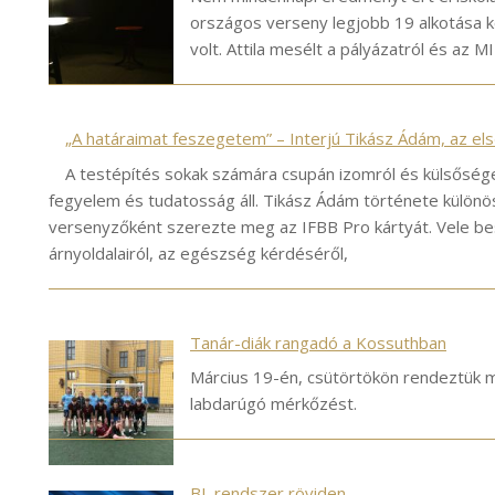
országos verseny legjobb 19 alkotása k
volt. Attila mesélt a pályázatról és az M
„A határaimat feszegetem” – Interjú Tikász Ádám, az els
A testépítés sokak számára csupán izomról és külsősége
fegyelem és tudatosság áll. Tikász Ádám története különöse
versenyzőként szerezte meg az IFBB Pro kártyát. Vele bes
árnyoldalairól, az egészség kérdéséről,
Tanár-diák rangadó a Kossuthban
Március 19-én, csütörtökön rendeztük 
labdarúgó mérkőzést.
BL rendszer röviden