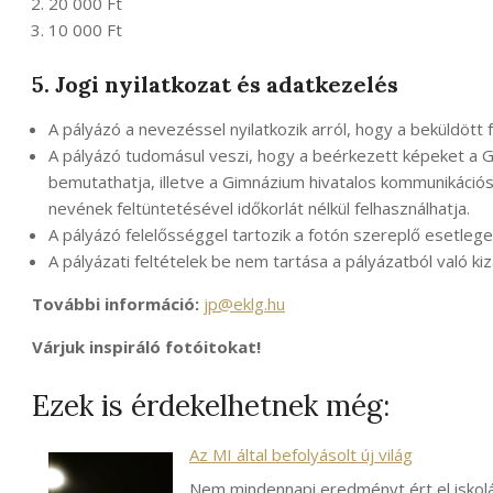
20 000 Ft
10 000 Ft
5. Jogi nyilatkozat és adatkezelés
A pályázó a nevezéssel nyilatkozik arról, hogy a beküldött fo
A pályázó tudomásul veszi, hogy a beérkezett képeket a G
bemutathatja, illetve a Gimnázium hivatalos kommunikációs 
nevének feltüntetésével időkorlát nélkül felhasználhatja.
A pályázó felelősséggel tartozik a fotón szereplő esetle
A pályázati feltételek be nem tartása a pályázatból való ki
További információ:
jp@eklg.hu
Várjuk inspiráló fotóitokat!
Ezek is érdekelhetnek még:
Az MI által befolyásolt új világ
Nem mindennapi eredményt ért el iskolán