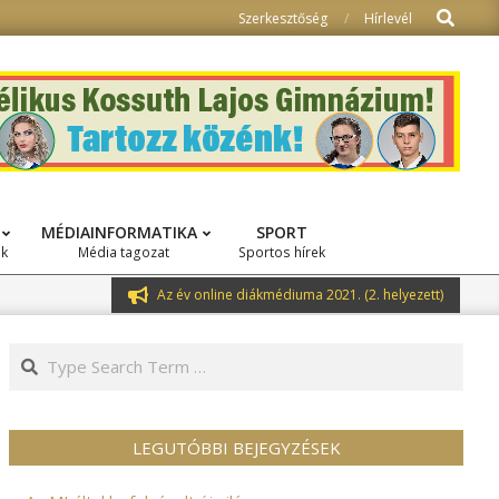
Search
Szerkesztőség
Hírlevél
MÉDIAINFORMATIKA
SPORT
ok
Média tagozat
Sportos hírek
Az év online diákmédiuma 2021. (2. helyezett)
Search
LEGUTÓBBI BEJEGYZÉSEK