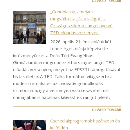
OLVASD TOVÁBB
„Gondolatok, amelyek
megváltoztatják a világot” –
Országos siker az angol nyelvű
TED-előadás versenyen
2026. április 21-én iskolánk két
tehetséges diákja képviselte
intézményünket a Deák Téri Evangélikus
Gimnáziumban megrendezett országos angol TED-
előadás versenyen, melyet az EPSZTI támogatásával
hívtak életre. A TED-Talks formátum világszerte a
modern retorika és az innovatív gondolkodás
szimbóluma, így a versenyen való részvétel már
önmagában is hatalmas kihívást és rangot jelent,
OLVASD TOVÁBB
Cserediákprogramok hazánkban és
külföldön