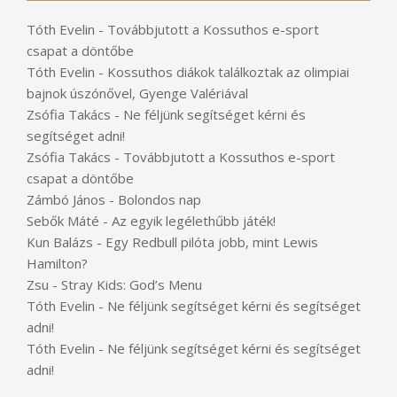
Tóth Evelin
-
Továbbjutott a Kossuthos e-sport
csapat a döntőbe
Tóth Evelin
-
Kossuthos diákok találkoztak az olimpiai
bajnok úszónővel, Gyenge Valériával
Zsófia Takács
-
Ne féljünk segítséget kérni és
segítséget adni!
Zsófia Takács
-
Továbbjutott a Kossuthos e-sport
csapat a döntőbe
Zámbó János
-
Bolondos nap
Sebők Máté
-
Az egyik legélethűbb játék!
Kun Balázs
-
Egy Redbull pilóta jobb, mint Lewis
Hamilton?
Zsu
-
Stray Kids: God’s Menu
Tóth Evelin
-
Ne féljünk segítséget kérni és segítséget
adni!
Tóth Evelin
-
Ne féljünk segítséget kérni és segítséget
adni!