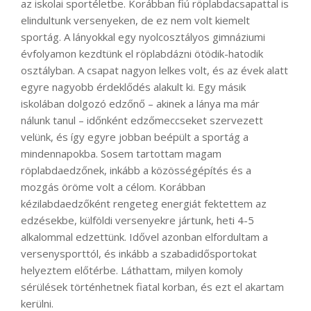
az iskolai sportéletbe. Korábban fiú röplabdacsapattal is
elindultunk versenyeken, de ez nem volt kiemelt
sportág. A lányokkal egy nyolcosztályos gimnáziumi
évfolyamon kezdtünk el röplabdázni ötödik-hatodik
osztályban. A csapat nagyon lelkes volt, és az évek alatt
egyre nagyobb érdeklődés alakult ki. Egy másik
iskolában dolgozó edzőnő – akinek a lánya ma már
nálunk tanul – időnként edzőmeccseket szervezett
velünk, és így egyre jobban beépült a sportág a
mindennapokba. Sosem tartottam magam
röplabdaedzőnek, inkább a közösségépítés és a
mozgás öröme volt a célom. Korábban
kézilabdaedzőként rengeteg energiát fektettem az
edzésekbe, külföldi versenyekre jártunk, heti 4-5
alkalommal edzettünk. Idővel azonban elfordultam a
versenysporttól, és inkább a szabadidősportokat
helyeztem előtérbe. Láthattam, milyen komoly
sérülések történhetnek fiatal korban, és ezt el akartam
kerülni.