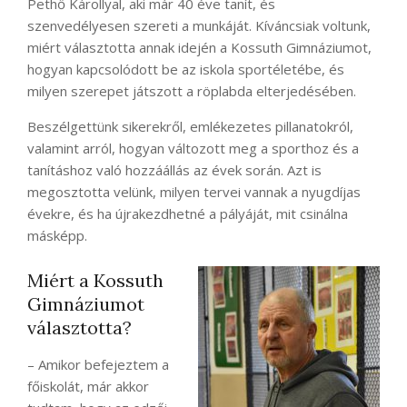
Pethő Károllyal, aki már 40 éve tanít, és
szenvedélyesen szereti a munkáját. Kíváncsiak voltunk,
miért választotta annak idején a Kossuth Gimnáziumot,
hogyan kapcsolódott be az iskola sportéletébe, és
milyen szerepet játszott a röplabda elterjedésében.
Beszélgettünk sikerekről, emlékezetes pillanatokról,
valamint arról, hogyan változott meg a sporthoz és a
tanításhoz való hozzáállás az évek során. Azt is
megosztotta velünk, milyen tervei vannak a nyugdíjas
évekre, és ha újrakezdhetné a pályáját, mit csinálna
másképp.
Miért a Kossuth
Gimnáziumot
választotta?
– Amikor befejeztem a
főiskolát, már akkor