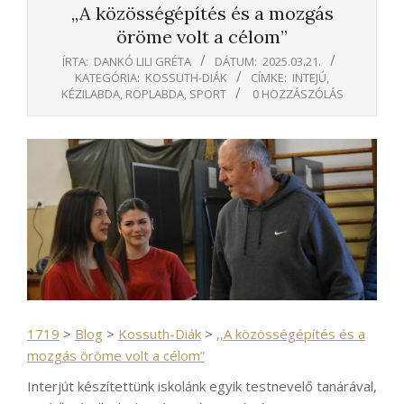
,,A közösségépítés és a mozgás
öröme volt a célom”
ÍRTA:
DANKÓ LILI GRÉTA
DÁTUM:
2025.03.21.
KATEGÓRIA:
KOSSUTH-DIÁK
CÍMKE:
INTEJÚ
,
KÉZILABDA
,
RÖPLABDA
,
SPORT
0 HOZZÁSZÓLÁS
1719
>
Blog
>
Kossuth-Diák
>
,,A közösségépítés és a
mozgás öröme volt a célom”
Interjút készítettünk iskolánk egyik testnevelő tanárával,