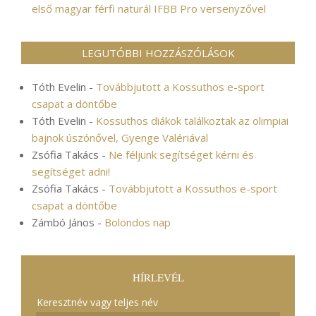
első magyar férfi naturál IFBB Pro versenyzővel
LEGUTÓBBI HOZZÁSZÓLÁSOK
Tóth Evelin
-
Továbbjutott a Kossuthos e-sport
csapat a döntőbe
Tóth Evelin
-
Kossuthos diákok találkoztak az olimpiai
bajnok úszónővel, Gyenge Valériával
Zsófia Takács
-
Ne féljünk segítséget kérni és
segítséget adni!
Zsófia Takács
-
Továbbjutott a Kossuthos e-sport
csapat a döntőbe
Zámbó János
-
Bolondos nap
HÍRLEVÉL
Keresztnév vagy teljes név