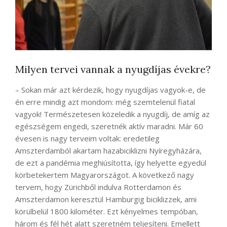
Milyen tervei vannak a nyugdíjas évekre?
– Sokan már azt kérdezik, hogy nyugdíjas vagyok-e, de
én erre mindig azt mondom: még szemtelenül fiatal
vagyok! Természetesen közeledik a nyugdíj, de amíg az
egészségem engedi, szeretnék aktív maradni. Már 60
évesen is nagy terveim voltak: eredetileg
Amszterdamból akartam hazabiciklizni Nyíregyházára,
de ezt a pandémia meghiúsította, így helyette egyedül
körbetekertem Magyarországot. A következő nagy
tervem, hogy Zürichből indulva Rotterdamon és
Amszterdamon keresztül Hamburgig biciklizzek, ami
körülbelül 1800 kilométer. Ezt kényelmes tempóban,
három és fél hét alatt szeretném teljesíteni. Emellett