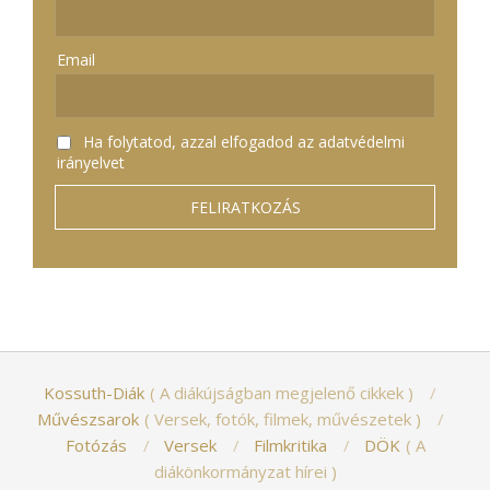
Email
Ha folytatod, azzal elfogadod az adatvédelmi
irányelvet
Kossuth-Diák
A diákújságban megjelenő cikkek
Művészsarok
Versek, fotók, filmek, művészetek
Fotózás
Versek
Filmkritika
DÖK
A
diákönkormányzat hírei