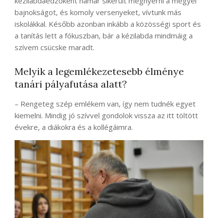
kézilabdaedzőként hamar sikerült megnyerni a megyei
bajnokságot, és komoly versenyeket, vívtunk más
iskolákkal. Később azonban inkább a közösségi sport és
a tanítás lett a fókuszban, bár a kézilabda mindmáig a
szívem csücske maradt.
Melyik a legemlékezetesebb élménye
tanári pályafutása alatt?
– Rengeteg szép emlékem van, így nem tudnék egyet
kiemelni. Mindig jó szívvel gondolok vissza az itt töltött
évekre, a diákokra és a kollégáimra.