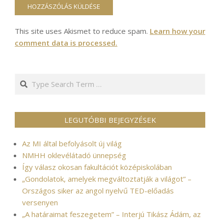
This site uses Akismet to reduce spam.
Learn how your
comment data is processed.
Search
LEGUTÓBBI BEJEGYZÉSEK
Az MI által befolyásolt új világ
NMHH oklevélátadó ünnepség
Így válasz okosan fakultációt középiskolában
„Gondolatok, amelyek megváltoztatják a világot” –
Országos siker az angol nyelvű TED-előadás
versenyen
„A határaimat feszegetem” – Interjú Tikász Ádám, az