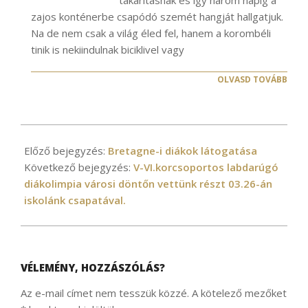
takarításnak és így három napig a
zajos konténerbe csapódó szemét hangját hallgatjuk.
Na de nem csak a világ éled fel, hanem a korombéli
tinik is nekiindulnak biciklivel vagy
OLVASD TOVÁBB
2025-
03-
Előző bejegyzés:
Bretagne-i diákok látogatása
21
Következő bejegyzés:
V-VI.korcsoportos labdarúgó
diákolimpia városi döntőn vettünk részt 03.26-án
iskolánk csapatával.
VÉLEMÉNY, HOZZÁSZÓLÁS?
Az e-mail címet nem tesszük közzé.
A kötelező mezőket