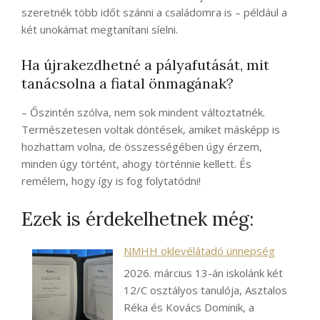
szeretnék több időt szánni a családomra is – például a
két unokámat megtanítani síelni.
Ha újrakezdhetné a pályafutását, mit
tanácsolna a fiatal önmagának?
– Őszintén szólva, nem sok mindent változtatnék.
Természetesen voltak döntések, amiket másképp is
hozhattam volna, de összességében úgy érzem,
minden úgy történt, ahogy történnie kellett. És
remélem, hogy így is fog folytatódni!
Ezek is érdekelhetnek még:
NMHH oklevélátadó ünnepség
2026. március 13-án iskolánk két
12/C osztályos tanulója, Asztalos
Réka és Kovács Dominik, a