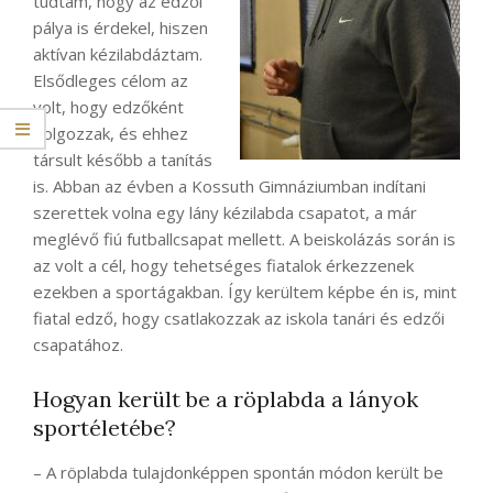
tudtam, hogy az edzői
pálya is érdekel, hiszen
aktívan kézilabdáztam.
Elsődleges célom az
volt, hogy edzőként
dolgozzak, és ehhez
társult később a tanítás
is. Abban az évben a Kossuth Gimnáziumban indítani
szerettek volna egy lány kézilabda csapatot, a már
meglévő fiú futballcsapat mellett. A beiskolázás során is
az volt a cél, hogy tehetséges fiatalok érkezzenek
ezekben a sportágakban. Így kerültem képbe én is, mint
fiatal edző, hogy csatlakozzak az iskola tanári és edzői
csapatához.
Hogyan került be a röplabda a lányok
sportéletébe?
– A röplabda tulajdonképpen spontán módon került be