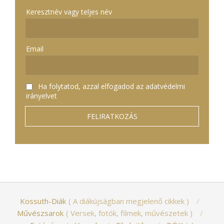
Keresztnév vagy teljes név
Email
Ha folytatod, azzal elfogadod az adatvédelmi
irányelvet
Kossuth-Diák
A diákújságban megjelenő cikkek
Művészsarok
Versek, fotók, filmek, művészetek