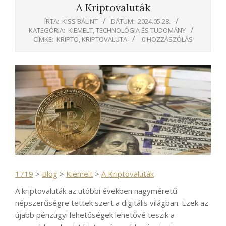
A Kriptovaluták
ÍRTA:
KISS BÁLINT
DÁTUM:
2024.05.28.
KATEGÓRIA:
KIEMELT
,
TECHNOLÓGIA ÉS TUDOMÁNY
CÍMKE:
KRIPTO
,
KRIPTOVALUTA
0 HOZZÁSZÓLÁS
1719
>
Blog
>
Kiemelt
>
A Kriptovaluták
A kriptovaluták az utóbbi években nagyméretű
népszerűségre tettek szert a digitális világban. Ezek az
újabb pénzügyi lehetőségek lehetővé teszik a