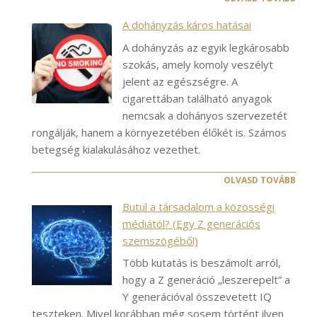
A dohányzás káros hatásai
A dohányzás az egyik legkárosabb
szokás, amely komoly veszélyt
jelent az egészségre. A
cigarettában található anyagok
nemcsak a dohányos szervezetét
rongálják, hanem a környezetében élőkét is. Számos
betegség kialakulásához vezethet.
OLVASD TOVÁBB
Butul a társadalom a közösségi
médiától? (Egy Z generációs
szemszögéből)
Több kutatás is beszámolt arról,
hogy a Z generáció „leszerepelt” a
Y generációval összevetett IQ
teszteken. Mivel korábban még sosem történt ilyen