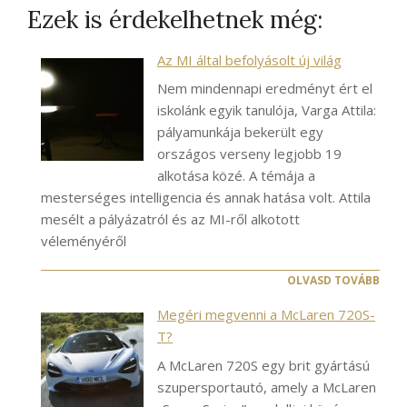
Ezek is érdekelhetnek még:
Az MI által befolyásolt új világ
Nem mindennapi eredményt ért el
iskolánk egyik tanulója, Varga Attila:
pályamunkája bekerült egy
országos verseny legjobb 19
alkotása közé. A témája a
mesterséges intelligencia és annak hatása volt. Attila
mesélt a pályázatról és az MI-ről alkotott
véleményéről
OLVASD TOVÁBB
Megéri megvenni a McLaren 720S-
T?
A McLaren 720S egy brit gyártású
szupersportautó, amely a McLaren