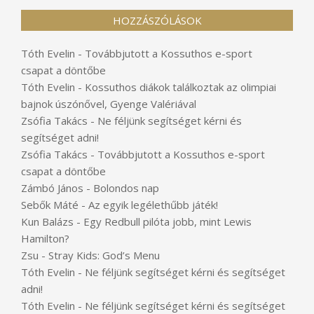
HOZZÁSZÓLÁSOK
Tóth Evelin
-
Továbbjutott a Kossuthos e-sport
csapat a döntőbe
Tóth Evelin
-
Kossuthos diákok találkoztak az olimpiai
bajnok úszónővel, Gyenge Valériával
Zsófia Takács
-
Ne féljünk segítséget kérni és
segítséget adni!
Zsófia Takács
-
Továbbjutott a Kossuthos e-sport
csapat a döntőbe
Zámbó János
-
Bolondos nap
Sebők Máté
-
Az egyik legélethűbb játék!
Kun Balázs
-
Egy Redbull pilóta jobb, mint Lewis
Hamilton?
Zsu
-
Stray Kids: God’s Menu
Tóth Evelin
-
Ne féljünk segítséget kérni és segítséget
adni!
Tóth Evelin
-
Ne féljünk segítséget kérni és segítséget