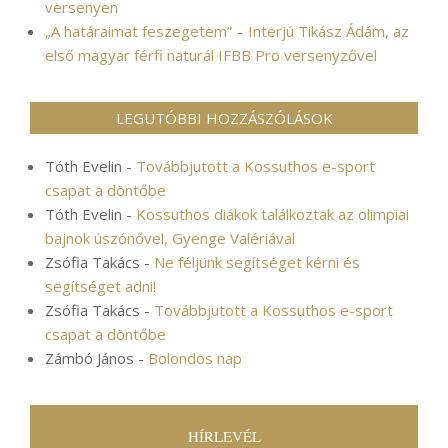
versenyen
„A határaimat feszegetem” – Interjú Tikász Ádám, az
első magyar férfi naturál IFBB Pro versenyzővel
LEGUTÓBBI HOZZÁSZÓLÁSOK
Tóth Evelin
-
Továbbjutott a Kossuthos e-sport
csapat a döntőbe
Tóth Evelin
-
Kossuthos diákok találkoztak az olimpiai
bajnok úszónővel, Gyenge Valériával
Zsófia Takács
-
Ne féljünk segítséget kérni és
segítséget adni!
Zsófia Takács
-
Továbbjutott a Kossuthos e-sport
csapat a döntőbe
Zámbó János
-
Bolondos nap
HÍRLEVÉL