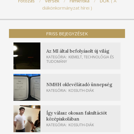
Fotózás
Versek
Filmkritika
DÖK
A
diákönkormányzat hírei
FRISS BEJEGYZÉSEK
Az MI által befolyásolt új világ
KATEGÓRIA:
KIEMELT
,
TECHNOLÓGIA ÉS
TUDOMÁNY
NMHH oklevélátadó ünnepség
KATEGÓRIA:
KOSSUTH-DIÁK
Így válasz okosan fakultációt
középiskolában
KATEGÓRIA:
KOSSUTH-DIÁK