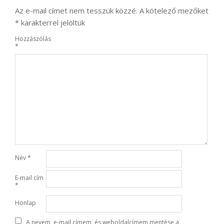
Az e-mail címet nem tesszük közzé.
A kötelező mezőket
*
karakterrel jelöltük
Hozzászólás
*
Név
*
E-mail cím
*
Honlap
A nevem, e-mail címem, és weboldalcímem mentése a