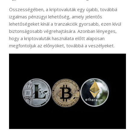
Összességében, a kriptovaluták egy újabb, továbbá
izgalmas pénzügyi lehetőség, amely jelentős
lehetőségeket kínál a tranzakciók gyorsabb, ezen kívül
biztonságosabb végrehajtására. Azonban lényeges,
hogy a kriptovaluták használata előtt alaposan
megfontoljuk az előnyöket, továbbá a veszélyeket.