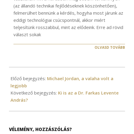
(az állandó technikai fejlődéseknek köszönhetően),
felmerülhet bennünk a kérdés, hogyha most járunk az
eddigi technológiai csúcspontnál, akkor miért
teljesítünk rosszabbul, mint az elődeink. Erre ad rövid
választ sokak
OLVASD TOVÁBB
2024-
05-
Előző bejegyzés:
Michael Jordan, a valaha volt a
28
legjobb
Következő bejegyzés:
Ki is az a Dr. Farkas Levente
András?
VÉLEMÉNY, HOZZÁSZÓLÁS?