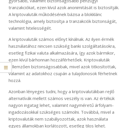
gyorsabb, valamint biztonságosabb pénzügyi
tranzakciókat, ezen kívül azok anonimitását is biztosítják.
A kriptovaluták működésének bázisa a blokklánc
technológia, amely biztosítja a tranzakciók biztonságát,
valamint hitelességét.
A kriptovaluták számos előnyt kínálnak. Az ilyen érmék
használatához nincsen szükség banki szolgáltatásokra,
esetleg fizikai valuta alkalmazására, így azok bármikor,
ezen kívül bárhonnan hozzáférhetőek. Kriptovaluták
jellemzően biztonságosabbak, mivel azok titkosítottak,
valamint az adatokhoz csupán a tulajdonosok férhetnek
hozzá.
Azonban lényeges tudni, hogy a kriptovalutákban rejlő
alternatívák mellett számos veszély is van. Az értékük
nagyon ingatag lehet, valamint nagyméretű árfolyam-
ingadozásokkal szükséges számolni. Továbbá, mivel a
kriptovaluták nem szabályozottak, azok használata
egyes államokban korlátozott, esetleg tilos lehet.