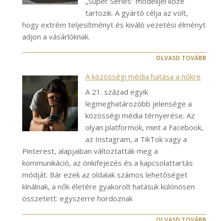
„Super Series” modelljei közé
tartozik. A gyártó célja az volt,
hogy extrém teljesítményt és kiváló vezetési élményt
adjon a vásárlóknak.
OLVASD TOVÁBB
A közösségi média hatása a nőkre
A 21. század egyik
legmeghatározóbb jelensége a
közösségi média térnyerése. Az
olyan platformok, mint a Facebook,
az Instagram, a TikTok vagy a
Pinterest, alapjaiban változtatták meg a
kommunikáció, az önkifejezés és a kapcsolattartás
módját. Bár ezek az oldalak számos lehetőséget
kínálnak, a nők életére gyakorolt hatásuk különösen
összetett: egyszerre hordoznak
OLVASD TOVÁBB