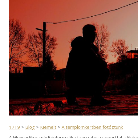
1719
>
Blog
>
Kiemelt
>
A templomkertben fotóztunk
A kilencedikes médiainformatika tagozatos csoporttal a Nyí