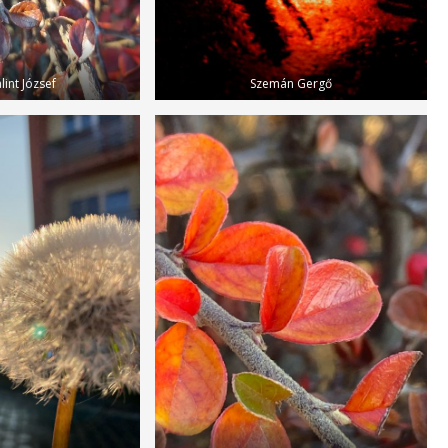
lint József
Szemán Gergő