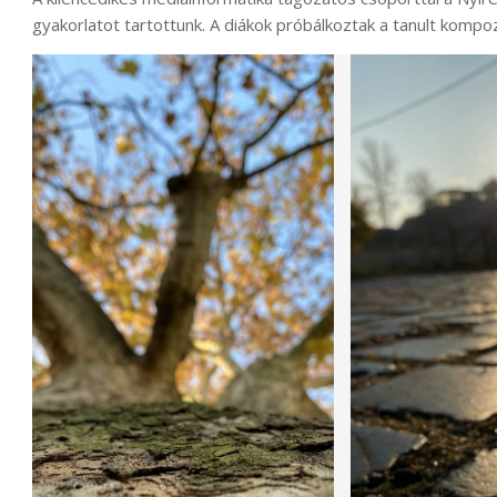
gyakorlatot tartottunk. A diákok próbálkoztak a tanult kompoz