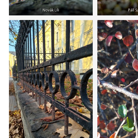
Novák Lili
Páll 