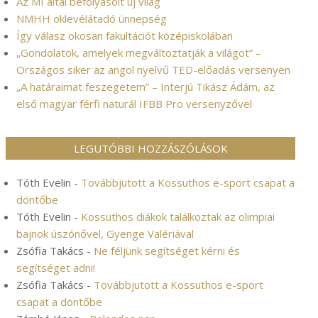
Az MI által befolyásolt új világ
NMHH oklevélátadó ünnepség
Így válasz okosan fakultációt középiskolában
„Gondolatok, amelyek megváltoztatják a világot” –
Országos siker az angol nyelvű TED-előadás versenyen
„A határaimat feszegetem” – Interjú Tikász Ádám, az
első magyar férfi naturál IFBB Pro versenyzővel
LEGUTÓBBI HOZZÁSZÓLÁSOK
Tóth Evelin
-
Továbbjutott a Kossuthos e-sport csapat a
döntőbe
Tóth Evelin
-
Kossuthos diákok találkoztak az olimpiai
bajnok úszónővel, Gyenge Valériával
Zsófia Takács
-
Ne féljünk segítséget kérni és
segítséget adni!
Zsófia Takács
-
Továbbjutott a Kossuthos e-sport
csapat a döntőbe