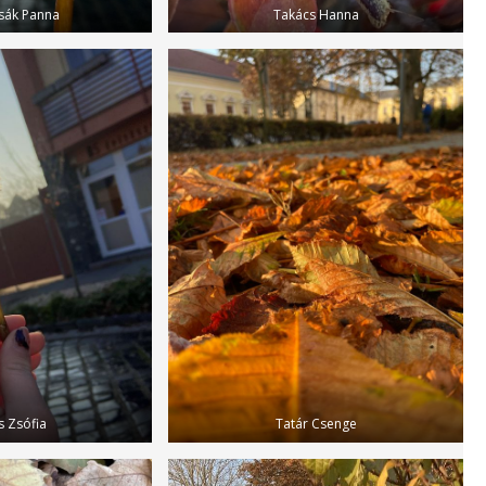
sák Panna
Takács Hanna
s Zsófia
Tatár Csenge