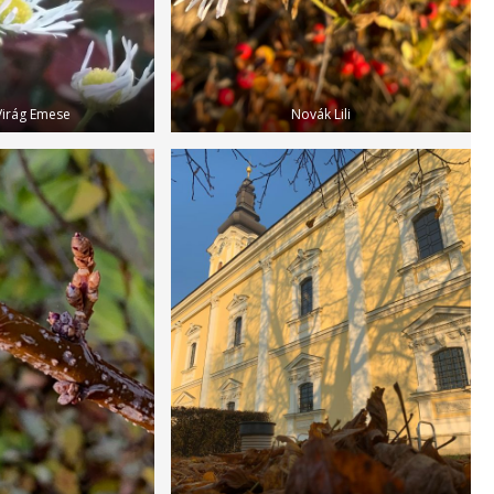
Virág Emese
Novák Lili