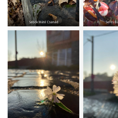
Sebők Máté Csanád
Seres Bá