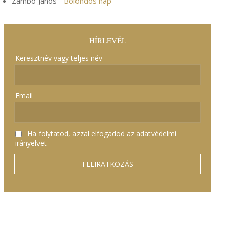
Zámbó János
-
Bolondos nap
HÍRLEVÉL
Keresztnév vagy teljes név
Email
Ha folytatod, azzal elfogadod az adatvédelmi
irányelvet