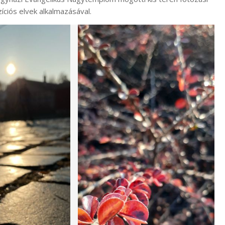
íciós elvek alkalmazásával.