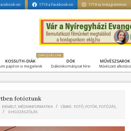
sztésében
Facebook-on
1719 a Facebook-on
1719 az Instagrammon
DIÁKÚJSÁGUNK
KOSSUTH-DIÁK
DÖK
MŰVÉSZSAROK
Primary
Ami papíron is megjelenik
Diákönkormányzat hírei
Művészeti alkotás
Navigation
Menu
tben fotóztunk
:
KIEMELT
,
MÉDIAINFORMATIKA
CÍMKE:
FOTÓ
,
FOTÓK
,
FOTÓZÁS
,
0 HOZZÁSZÓLÁS