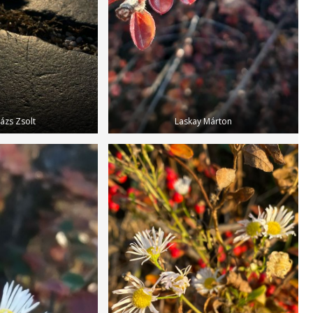
ázs Zsolt
Laskay Márton