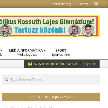
Search
Szerkesztőség
Hírlevél
MÉDIAINFORMATIKA
SPORT
ok
Média tagozat
Sportos hírek
Az év online diákmédiuma 2021. (2. helyezett)
Search
LEGUTÓBBI BEJEGYZÉSEK