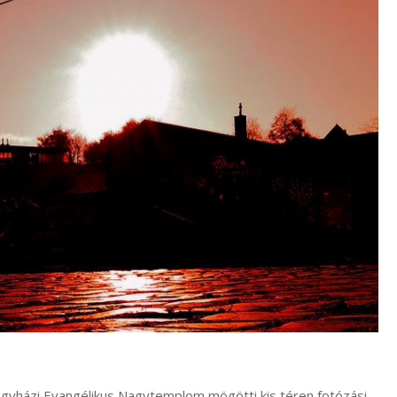
regyházi Evangélikus Nagytemplom mögötti kis téren fotózási