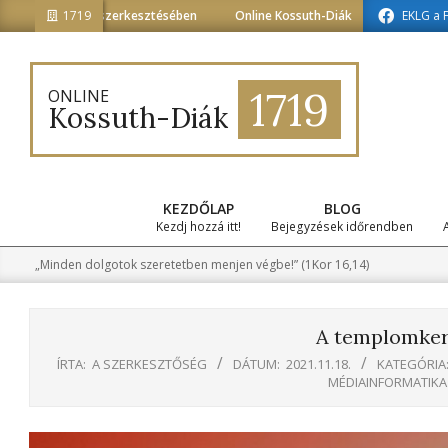
Skip
erkesztésében
1719
Online Kossuth-Diák a médiainformatika tagozat szerke
EKLG a 
to
content
1719
ONLINE
Kossuth-Diák
KEZDŐLAP
BLOG
Kezdj hozzá itt!
Bejegyzések időrendben
„Minden dolgotok szeretetben menjen végbe!” (1Kor 16,14)
A templomker
ÍRTA:
A SZERKESZTŐSÉG
DÁTUM:
2021.11.18.
KATEGÓRIA
MÉDIAINFORMATIKA