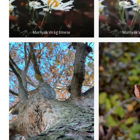
Murnyák Virág Emese
Murnyák 