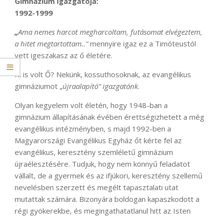
Gimnázium igazgatója:
1992-1999
„
Ama nemes harcot megharcoltam, futásomat elvégeztem,
a hitet megtartottam..”
mennyire igaz ez a Timóteustól
vett igeszakasz az ő életére.
Ki is volt Ő? Nekünk, kossuthosoknak, az evangélikus
gimnáziumot „
újraalapító” igazgatónk
.
Olyan kegyelem volt életén, hogy 1948-ban a
gimnázium állapításának évében érettségizhetett a még
evangélikus intézményben, s majd 1992-ben a
Magyarországi Evangélikus Egyház őt kérte fel az
evangélikus, keresztény szemléletű gimnázium
újraélesztésére. Tudjuk, hogy nem könnyű feladatot
vállalt, de a gyermek és az ifjúkori, keresztény szellemű
nevelésben szerzett és megélt tapasztalati utat
mutattak számára. Bizonyára boldogan kapaszkodott a
régi gyökerekbe, és megingathatatlanul hitt az Isten