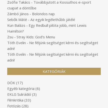
Zsófia Takács
-
Továbbjutott a Kossuthos e-sport
csapat a döntőbe
Zámbó János
-
Bolondos nap
Sebők Máté
-
Az egyik legélethűbb játék!
Kun Balázs
-
Egy Redbull pilóta jobb, mint Lewis
Hamilton?
Zsu
-
Stray Kids: God’s Menu
Tóth Evelin
-
Ne féljünk segítséget kérni és segítséget
adni!
Tóth Evelin
-
Ne féljünk segítséget kérni és segítséget
adni!
KATEGÓRIÁK
DÖK
(17)
Egyéb kategória
(6)
EKLG Sulirádió
(3)
Filmkritika
(33)
Fotózás
(28)