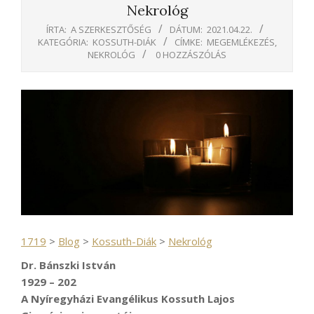
Nekrológ
ÍRTA:
A SZERKESZTŐSÉG
DÁTUM:
2021.04.22.
KATEGÓRIA:
KOSSUTH-DIÁK
CÍMKE:
MEGEMLÉKEZÉS
,
NEKROLÓG
0 HOZZÁSZÓLÁS
1719
>
Blog
>
Kossuth-Diák
>
Nekrológ
Dr. Bánszki István
1929 – 202
A Nyíregyházi Evangélikus Kossuth Lajos