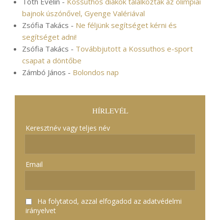
Tóth Evelin
-
Kossuthos diákok találkoztak az olimpiai
bajnok úszónővel, Gyenge Valériával
Zsófia Takács
-
Ne féljünk segítséget kérni és
segítséget adni!
Zsófia Takács
-
Továbbjutott a Kossuthos e-sport
csapat a döntőbe
Zámbó János
-
Bolondos nap
HÍRLEVÉL
Keresztnév vagy teljes név
Email
Ha folytatod, azzal elfogadod az adatvédelmi
irányelvet