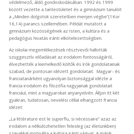
védelmező, áldó gondoskodásában. 1992 és 1999
között vezette a tantestületet és a gimnázium tanulóit
a „Minden dolgotok szeretetben menjen végbe”(1Kor
16,14) parancs szellemében. Példát mutatott a
gimnázium közösségének az Isten, a kultúra és a
pedagógus hivatás iránti elkötelezettségben.
Az iskolai megemlékezések résztvevői hallották
szuggesztív előadásait az irodalom fontosságáról,
élvezhették a kiemelkedő költők és írók gondolatainak
szabad, de pontosan idézett gondolatait. Magyar- és
franciatanárként ugyanolyan biztonsággal idézte a
francia irodalom és filozófia nagyjainak gondolatait
franciául, mint a magyarokat anyanyelvén. Álljon itt két
gyakran, tudatosan, nevelési céllal elhangzott francia
idézet:
„La littérature est le superflu, si nécessaire” azaz az
irodalom a nélkülözhetetlen felesleg (az életünkben)
szavakkal motiválta a kultúra iránti vágyat. A másik