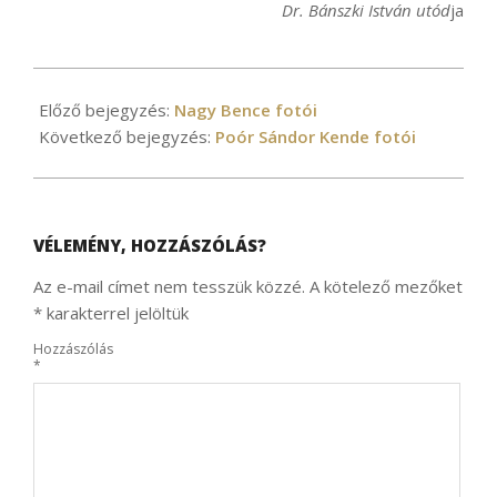
Dr. Bánszki István utód
ja
2021-
04-
Előző bejegyzés:
Nagy Bence fotói
22
Következő bejegyzés:
Poór Sándor Kende fotói
VÉLEMÉNY, HOZZÁSZÓLÁS?
Az e-mail címet nem tesszük közzé.
A kötelező mezőket
*
karakterrel jelöltük
Hozzászólás
*