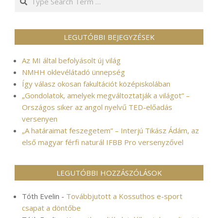
LEGUTÓBBI BEJEGYZÉSEK
Az MI által befolyásolt új világ
NMHH oklevélátadó ünnepség
Így válasz okosan fakultációt középiskolában
„Gondolatok, amelyek megváltoztatják a világot” –
Országos siker az angol nyelvű TED-előadás
versenyen
„A határaimat feszegetem” – Interjú Tikász Ádám, az
első magyar férfi naturál IFBB Pro versenyzővel
LEGUTÓBBI HOZZÁSZÓLÁSOK
Tóth Evelin
-
Továbbjutott a Kossuthos e-sport
csapat a döntőbe