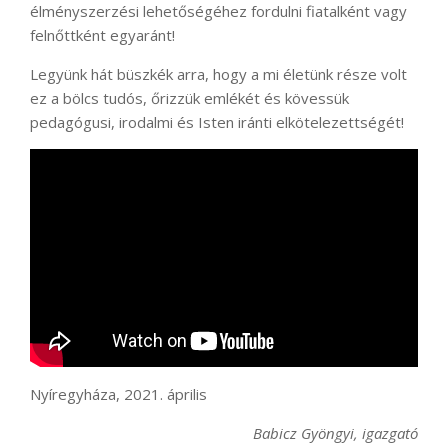
élményszerzési lehetőségéhez fordulni fiatalként vagy
felnőttként egyaránt!
Legyünk hát büszkék arra, hogy a mi életünk része volt
ez a bölcs tudós, őrizzük emlékét és kövessük
pedagógusi, irodalmi és Isten iránti elkötelezettségét!
Nyíregyháza, 2021. április
Babicz Gyöngyi, igazgató