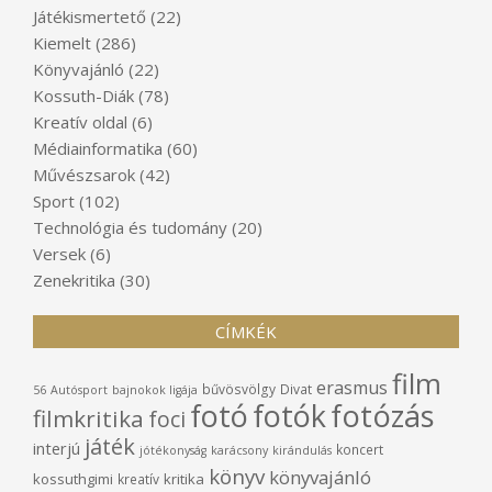
Játékismertető
(22)
Kiemelt
(286)
Könyvajánló
(22)
Kossuth-Diák
(78)
Kreatív oldal
(6)
Médiainformatika
(60)
Művészsarok
(42)
Sport
(102)
Technológia és tudomány
(20)
Versek
(6)
Zenekritika
(30)
CÍMKÉK
film
erasmus
bűvösvölgy
Divat
56
Autósport
bajnokok ligája
fotó
fotók
fotózás
filmkritika
foci
játék
interjú
koncert
jótékonyság
karácsony
kirándulás
könyv
könyvajánló
kossuthgimi
kritika
kreatív