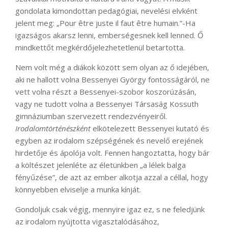
gondolata kimondottan pedagógiai, nevelési elvként
jelent meg: „Pour être juste il faut être humain.”-Ha
igazságos akarsz lenni, emberségesnek kell lenned. Ő
mindkettőt megkérdőjelezhetetlenül betartotta.
Nem volt még a diákok között sem olyan az ő idejében,
aki ne hallott volna Bessenyei György fontosságáról, ne
vett volna részt a Bessenyei-szobor koszorúzásán,
vagy ne tudott volna a Bessenyei Társaság Kossuth
gimnáziumban szervezett rendezvényeiről.
Irodalomtörténészként
elkötelezett Bessenyei kutató és
egyben az irodalom szépségének és nevelő erejének
hirdetője és ápolója volt. Fennen hangoztatta, hogy bár
a költészet jelenléte az életünkben „a lélek balga
fényűzése”, de azt az ember alkotja azzal a céllal, hogy
könnyebben elviselje a munka kínját.
Gondoljuk csak végig, mennyire igaz ez, s ne feledjünk
az irodalom nyújtotta vigasztalódásához,