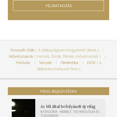
Kossuth-Diák
A diákújságban megjelenő cikkek
Művészsarok
Versek, fotók, filmek, művészetek
Fotózás
Versek
Filmkritika
DÖK
A
diákönkormányzat hírei
FRISS BEJEGYZÉSEK
Az MI által befolyásolt új világ
KATEGÓRIA:
KIEMELT
,
TECHNOLÓGIA ÉS
TUDOMÁNY