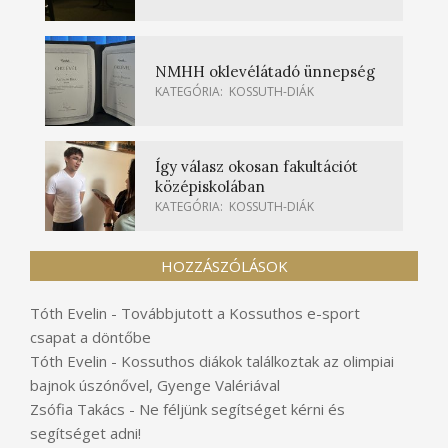
NMHH oklevélátadó ünnepség
KATEGÓRIA:
KOSSUTH-DIÁK
Így válasz okosan fakultációt
középiskolában
KATEGÓRIA:
KOSSUTH-DIÁK
HOZZÁSZÓLÁSOK
Tóth Evelin
-
Továbbjutott a Kossuthos e-sport
csapat a döntőbe
Tóth Evelin
-
Kossuthos diákok találkoztak az olimpiai
bajnok úszónővel, Gyenge Valériával
Zsófia Takács
-
Ne féljünk segítséget kérni és
segítséget adni!