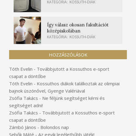
KATEGÓRIA:
KOSSUTH-DIÁK
Így válasz okosan fakultációt
középiskolában
KATEGÓRIA:
KOSSUTH-DIÁK
HOZZÁSZÓLÁSOK
Tóth Evelin
-
Továbbjutott a Kossuthos e-sport
csapat a döntőbe
Tóth Evelin
-
Kossuthos diákok találkoztak az olimpiai
bajnok úszónővel, Gyenge Valériával
Zsófia Takács
-
Ne féljünk segítséget kérni és
segítséget adni!
Zsófia Takács
-
Továbbjutott a Kossuthos e-sport
csapat a döntőbe
Zámbó János
-
Bolondos nap
Sebők Máté
-
Az egyik legélethűbb játék!