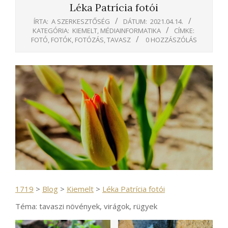
Léka Patrícia fotói
ÍRTA:
A SZERKESZTŐSÉG
DÁTUM:
2021.04.14.
KATEGÓRIA:
KIEMELT
,
MÉDIAINFORMATIKA
CÍMKE:
FOTÓ
,
FOTÓK
,
FOTÓZÁS
,
TAVASZ
0 HOZZÁSZÓLÁS
1719
>
Blog
>
Kiemelt
>
Léka Patrícia fotói
Téma: tavaszi növények, virágok, rügyek