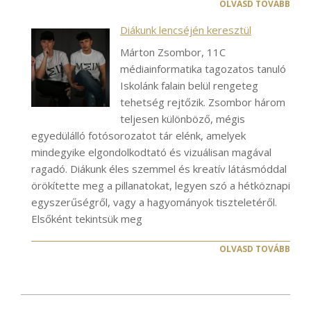
OLVASD TOVÁBB
Diákunk lencséjén keresztül
Márton Zsombor, 11C
médiainformatika tagozatos tanuló
Iskolánk falain belül rengeteg
tehetség rejtőzik. Zsombor három
teljesen különböző, mégis
egyedülálló fotósorozatot tár elénk, amelyek
mindegyike elgondolkodtató és vizuálisan magával
ragadó. Diákunk éles szemmel és kreatív látásmóddal
örökítette meg a pillanatokat, legyen szó a hétköznapi
egyszerűségről, vagy a hagyományok tiszteletéről.
Elsőként tekintsük meg
OLVASD TOVÁBB
2021-