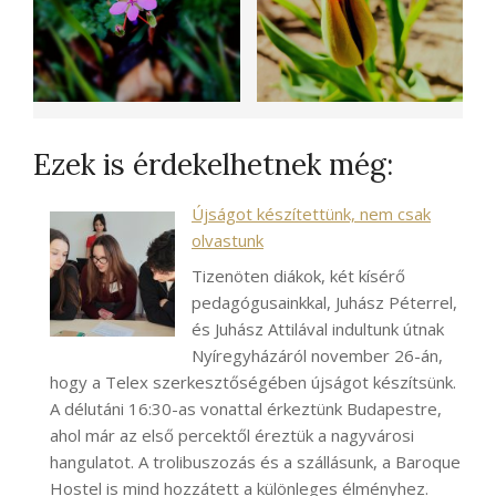
Ezek is érdekelhetnek még:
Újságot készítettünk, nem csak
olvastunk
Tizenöten diákok, két kísérő
pedagógusainkkal, Juhász Péterrel,
és Juhász Attilával indultunk útnak
Nyíregyházáról november 26-án,
hogy a Telex szerkesztőségében újságot készítsünk.
A délutáni 16:30-as vonattal érkeztünk Budapestre,
ahol már az első percektől éreztük a nagyvárosi
hangulatot. A trolibuszozás és a szállásunk, a Baroque
Hostel is mind hozzátett a különleges élményhez.