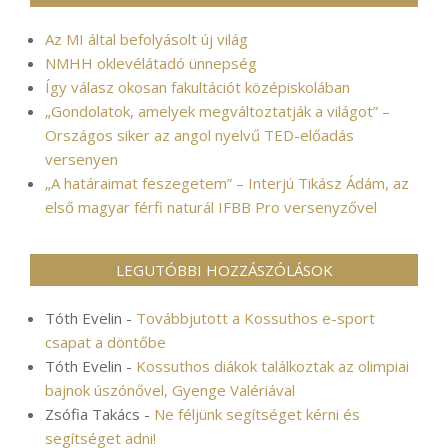
Az MI által befolyásolt új világ
NMHH oklevélátadó ünnepség
Így válasz okosan fakultációt középiskolában
„Gondolatok, amelyek megváltoztatják a világot” –
Országos siker az angol nyelvű TED-előadás
versenyen
„A határaimat feszegetem” – Interjú Tikász Ádám, az
első magyar férfi naturál IFBB Pro versenyzővel
LEGUTÓBBI HOZZÁSZÓLÁSOK
Tóth Evelin
-
Továbbjutott a Kossuthos e-sport
csapat a döntőbe
Tóth Evelin
-
Kossuthos diákok találkoztak az olimpiai
bajnok úszónővel, Gyenge Valériával
Zsófia Takács
-
Ne féljünk segítséget kérni és
segítséget adni!