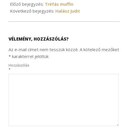
04-
Előző bejegyzés:
Tréfás muffin
14
Következő bejegyzés:
Halász Judit
VÉLEMÉNY, HOZZÁSZÓLÁS?
Az e-mail címet nem tesszük közzé.
A kötelező mezőket
*
karakterrel jelöltük
Hozzászólás
*