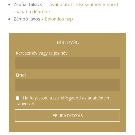
Zsófia Takács
-
Továbbjutott a Kossuthos e-sport
csapat a döntőbe
Zámbó János
-
Bolondos nap
HÍRLEVÉL
Keresztnév vagy teljes név
Email
Ha folytatod, azzal elfogadod az adatvédelmi
irányelvet