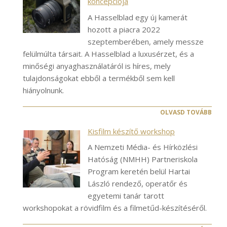
koncepciója
A Hasselblad egy új kamerát
hozott a piacra 2022
szeptemberében, amely messze
felülmúlta társait. A Hasselblad a luxusérzet, és a
minőségi anyaghasználatáról is híres, mely
tulajdonságokat ebből a termékből sem kell
hiányolnunk.
OLVASD TOVÁBB
Kisfilm készítő workshop
A Nemzeti Média- és Hírközlési
Hatóság (NMHH) Partneriskola
Program keretén belül Hartai
László rendező, operatőr és
egyetemi tanár tarott
workshopokat a rövidfilm és a filmetűd-készítéséről.