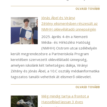
OLVASD TOVÁBB
Jónás Ábel és Virányi
Zétény elismerésben részesült az
NMHH oklevélátadó ünnepségén
2025. április 4-én a Nemzeti
Média- és Hírközlési Hatóság
(NMHH) Ostrom utcai székhelyén
került megrendezésre a Partneriskola Program
keretében szervezett oklevélátadó ünnepség,
amelyen iskolánk két tehetséges diákja, Virányi
Zétény és Jónás Ábel, a 10.C osztály médiainformatika
tagozatos tanulói vehettek át elismerő oklevelet.
OLVASD TOVÁBB
Még mindig tartja a frontot a
Hasselblad lassan 3 éves