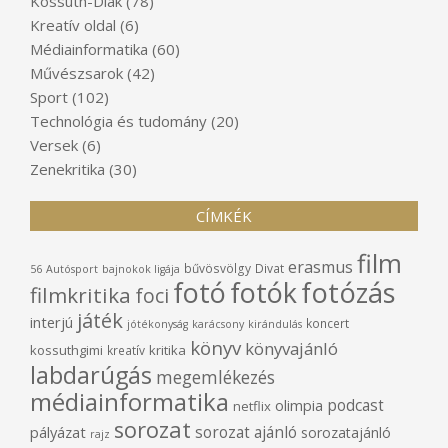
Kossuth-Diák
(78)
Kreatív oldal
(6)
Médiainformatika
(60)
Művészsarok
(42)
Sport
(102)
Technológia és tudomány
(20)
Versek
(6)
Zenekritika
(30)
CÍMKÉK
film
erasmus
bűvösvölgy
Divat
56
Autósport
bajnokok ligája
fotó
fotók
fotózás
filmkritika
foci
játék
interjú
koncert
jótékonyság
karácsony
kirándulás
könyv
könyvajánló
kossuthgimi
kritika
kreatív
labdarúgás
megemlékezés
médiainformatika
podcast
olimpia
netflix
sorozat
sorozat ajánló
pályázat
sorozatajánló
rajz