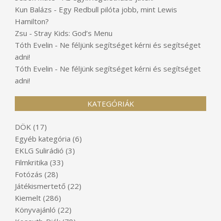
Kun Balázs
-
Egy Redbull pilóta jobb, mint Lewis
Hamilton?
Zsu
-
Stray Kids: God’s Menu
Tóth Evelin
-
Ne féljünk segítséget kérni és segítséget
adni!
Tóth Evelin
-
Ne féljünk segítséget kérni és segítséget
adni!
KATEGÓRIÁK
DÖK
(17)
Egyéb kategória
(6)
EKLG Sulirádió
(3)
Filmkritika
(33)
Fotózás
(28)
Játékismertető
(22)
Kiemelt
(286)
Könyvajánló
(22)