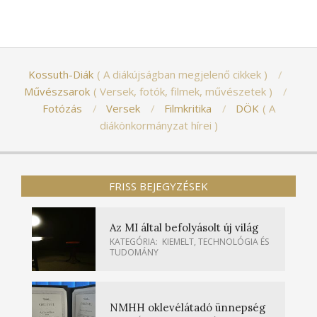
Kossuth-Diák
A diákújságban megjelenő cikkek
Művészsarok
Versek, fotók, filmek, művészetek
Fotózás
Versek
Filmkritika
DÖK
A
diákönkormányzat hírei
FRISS BEJEGYZÉSEK
Az MI által befolyásolt új világ
KATEGÓRIA:
KIEMELT
,
TECHNOLÓGIA ÉS
TUDOMÁNY
NMHH oklevélátadó ünnepség