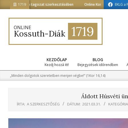
Skip
nformatika tagozat szerkesztésében
1719
Online Kossuth-Diák a médiainfor
EKLG a 
to
content
1719
ONLINE
Kossuth-Diák
KEZDŐLAP
BLOG
Kezdj hozzá itt!
Bejegyzések időrendben
„Minden dolgotok szeretetben menjen végbe!” (1Kor 16,14)
Áldott Húsvéti ü
ÍRTA:
A SZERKESZTŐSÉG
DÁTUM:
2021.03.31.
KATEGÓRIA