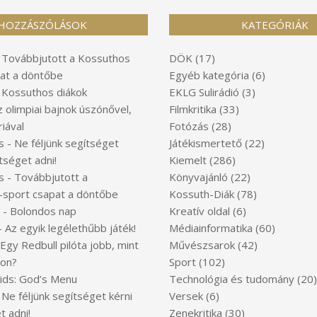
HOZZÁSZÓLÁSOK
KATEGÓRIÁK
-
Továbbjutott a Kossuthos
DÖK
(17)
at a döntőbe
Egyéb kategória
(6)
-
Kossuthos diákok
EKLG Sulirádió
(3)
z olimpiai bajnok úszónővel,
Filmkritika
(33)
iával
Fotózás
(28)
s
-
Ne féljünk segítséget
Játékismertető
(22)
tséget adni!
Kiemelt
(286)
s
-
Továbbjutott a
Könyvajánló
(22)
-sport csapat a döntőbe
Kossuth-Diák
(78)
-
Bolondos nap
Kreatív oldal
(6)
-
Az egyik legélethűbb játék!
Médiainformatika
(60)
Egy Redbull pilóta jobb, mint
Művészsarok
(42)
ton?
Sport
(102)
Kids: God’s Menu
Technológia és tudomány
(20)
-
Ne féljünk segítséget kérni
Versek
(6)
t adni!
Zenekritika
(30)