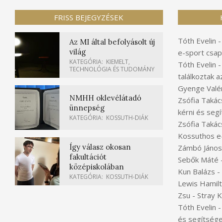
FRISS BEJEGYZÉSEK
Tóth Evelin
Az MI által befolyásolt új
világ
e-sport csap
KATEGÓRIA:
KIEMELT
,
Tóth Evelin
TECHNOLÓGIA ÉS TUDOMÁNY
találkoztak a
Gyenge Valér
NMHH oklevélátadó
Zsófia Takác
ünnepség
kérni és segí
KATEGÓRIA:
KOSSUTH-DIÁK
Zsófia Takác
Kossuthos e
Így válasz okosan
Zámbó János
fakultációt
Sebők Máté
középiskolában
Kun Balázs
-
KATEGÓRIA:
KOSSUTH-DIÁK
Lewis Hamil
Zsu
-
Stray 
Tóth Evelin
és segítsége