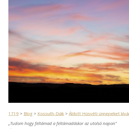
1719
>
Blog
>
Kossuth-Diák
>
Áldott Húsvéti ünnepeket kívá
„Tudom hogy feltámad a feltámadáskor az utolsó napon”