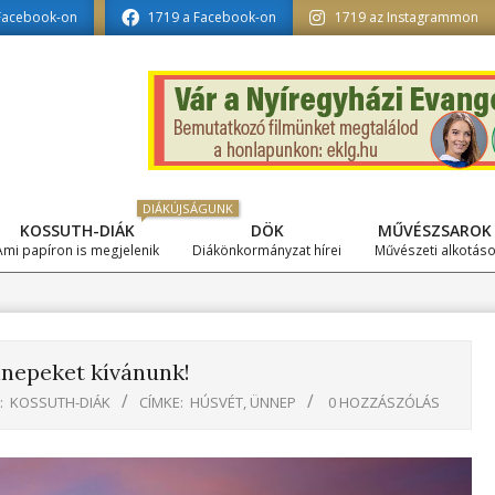
matika tagozat szerkesztésében
Facebook-on
1719 a Facebook-on
1719 az Instagrammon
DIÁKÚJSÁGUNK
KOSSUTH-DIÁK
DÖK
MŰVÉSZSAROK
Primary
Ami papíron is megjelenik
Diákönkormányzat hírei
Művészeti alkotás
Navigation
Menu
nnepeket kívánunk!
:
KOSSUTH-DIÁK
CÍMKE:
HÚSVÉT
,
ÜNNEP
0 HOZZÁSZÓLÁS