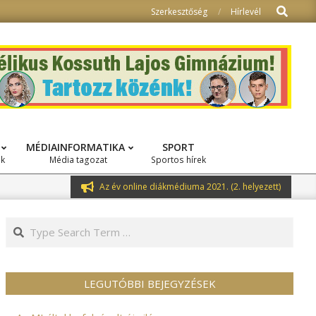
Search
Szerkesztőség
Hírlevél
MÉDIAINFORMATIKA
SPORT
ok
Média tagozat
Sportos hírek
Az év online diákmédiuma 2021. (2. helyezett)
Search
LEGUTÓBBI BEJEGYZÉSEK