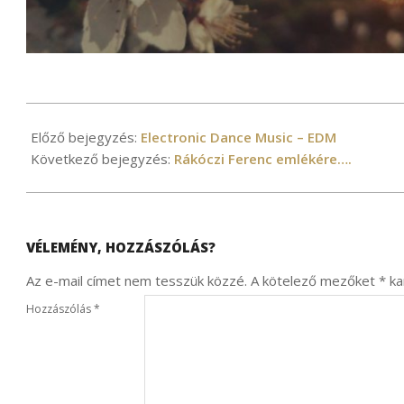
2021-
03-
Előző bejegyzés:
Electronic Dance Music – EDM
31
Következő bejegyzés:
Rákóczi Ferenc emlékére….
VÉLEMÉNY, HOZZÁSZÓLÁS?
Az e-mail címet nem tesszük közzé.
A kötelező mezőket
*
kar
Hozzászólás
*