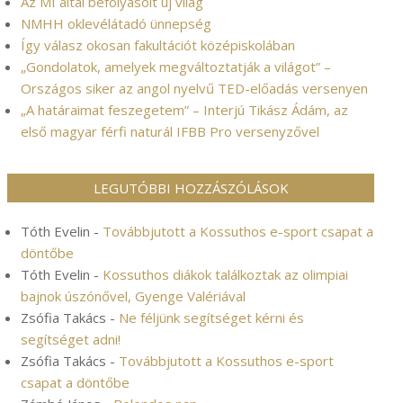
Az MI által befolyásolt új világ
NMHH oklevélátadó ünnepség
Így válasz okosan fakultációt középiskolában
„Gondolatok, amelyek megváltoztatják a világot” –
Országos siker az angol nyelvű TED-előadás versenyen
„A határaimat feszegetem” – Interjú Tikász Ádám, az
első magyar férfi naturál IFBB Pro versenyzővel
LEGUTÓBBI HOZZÁSZÓLÁSOK
Tóth Evelin
-
Továbbjutott a Kossuthos e-sport csapat a
döntőbe
Tóth Evelin
-
Kossuthos diákok találkoztak az olimpiai
bajnok úszónővel, Gyenge Valériával
Zsófia Takács
-
Ne féljünk segítséget kérni és
segítséget adni!
Zsófia Takács
-
Továbbjutott a Kossuthos e-sport
csapat a döntőbe