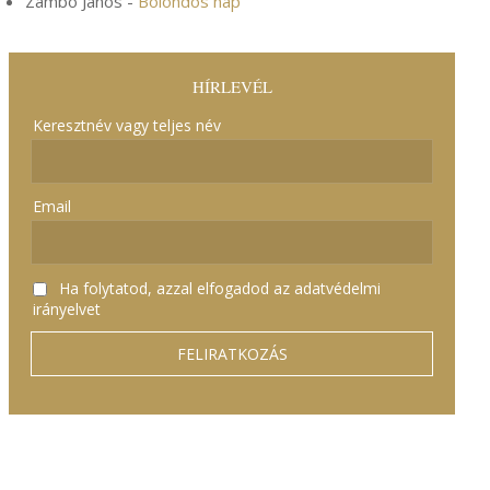
Zámbó János
-
Bolondos nap
HÍRLEVÉL
Keresztnév vagy teljes név
Email
Ha folytatod, azzal elfogadod az adatvédelmi
irányelvet