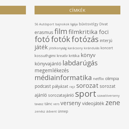
CÍMKÉK
bűvösvölgy
Divat
56
Autósport
bajnokok ligája
film
filmkritika
foci
erasmus
fotó
fotók
fotózás
interjú
játék
koncert
jótékonyság
karácsony
kirándulás
könyv
kossuthgimi
kritika
kreatív
labdarúgás
könyvajánló
megemlékezés
médiainformatika
olimpia
netflix
sorozat
podcast
sorozat
pályázat
rajz
sport
ajánló
sorozatajánló
szavalóverseny
zene
verseny
videojáték
tánc
tavasz
vers
ünnep
zenész
ádvent