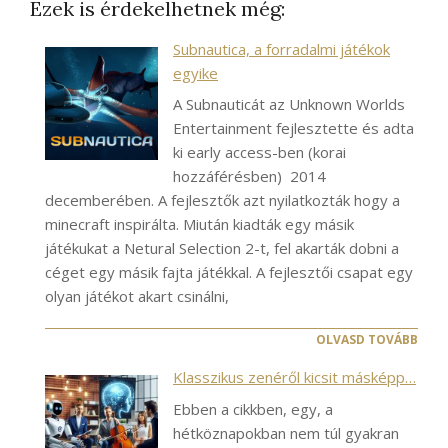
Ezek is érdekelhetnek még:
Subnautica, a forradalmi játékok
egyike
A Subnauticát az Unknown Worlds
Entertainment fejlesztette és adta
ki early access-ben (korai
hozzáférésben) 2014
decemberében. A fejlesztők azt nyilatkozták hogy a
minecraft inspirálta. Miután kiadták egy másik
játékukat a Netural Selection 2-t, fel akarták dobni a
céget egy másik fajta játékkal. A fejlesztői csapat egy
olyan játékot akart csinálni,
OLVASD TOVÁBB
Klasszikus zenéről kicsit másképp…
Ebben a cikkben, egy, a
hétköznapokban nem túl gyakran