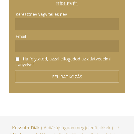
HÍRLEVÉL
Keresztnév vagy teljes név
Email
Ha folytatod, azzal elfogadod az adatvédelmi
irányelvet
Kossuth-Diák
A diákújságban megjelenő cikkek