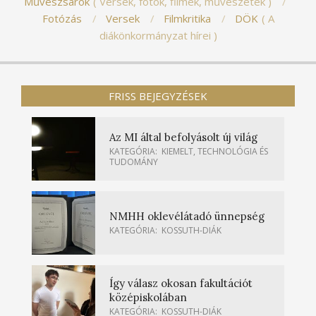
Művészsarok
Versek, fotók, filmek, művészetek
Fotózás
Versek
Filmkritika
DÖK
A
diákönkormányzat hírei
FRISS BEJEGYZÉSEK
Az MI által befolyásolt új világ
KATEGÓRIA:
KIEMELT
,
TECHNOLÓGIA ÉS
TUDOMÁNY
NMHH oklevélátadó ünnepség
KATEGÓRIA:
KOSSUTH-DIÁK
Így válasz okosan fakultációt
középiskolában
KATEGÓRIA:
KOSSUTH-DIÁK