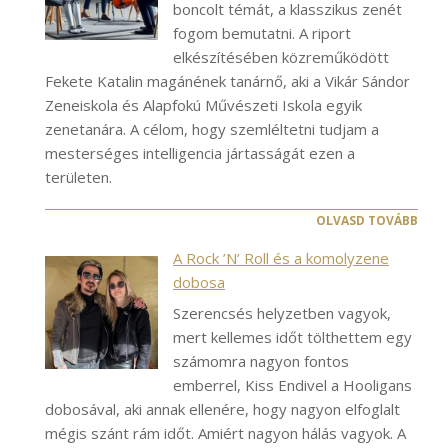
boncolt témát, a klasszikus zenét
fogom bemutatni. A riport
elkészítésében közreműködött
Fekete Katalin magánének tanárnő, aki a Vikár Sándor
Zeneiskola és Alapfokú Művészeti Iskola egyik
zenetanára. A célom, hogy szemléltetni tudjam a
mesterséges intelligencia jártasságát ezen a
területen.
OLVASD TOVÁBB
A Rock ’N’ Roll és a komolyzene
dobosa
Szerencsés helyzetben vagyok,
mert kellemes időt tölthettem egy
számomra nagyon fontos
emberrel, Kiss Endivel a Hooligans
dobosával, aki annak ellenére, hogy nagyon elfoglalt
mégis szánt rám időt. Amiért nagyon hálás vagyok. A