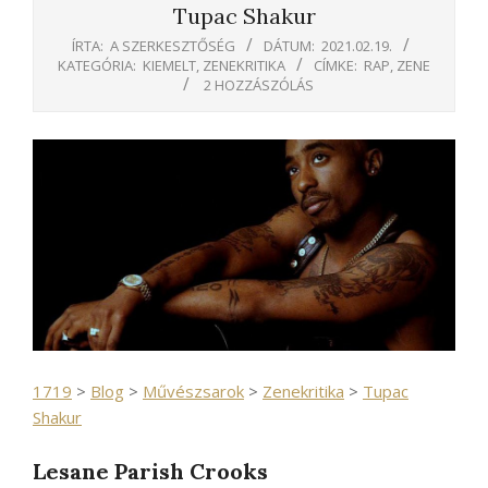
Tupac Shakur
ÍRTA:
A SZERKESZTŐSÉG
DÁTUM:
2021.02.19.
KATEGÓRIA:
KIEMELT
,
ZENEKRITIKA
CÍMKE:
RAP
,
ZENE
2 HOZZÁSZÓLÁS
1719
>
Blog
>
Művészsarok
>
Zenekritika
>
Tupac
Shakur
Lesane Parish Crooks