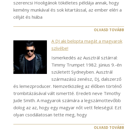
szerencsi Hooligánok tökéletes példája annak, hogy
kemény munkával és sok kitartással, az ember eléri a
célját és hiába
OLVASD TOVÁBB
A DJ aki belopta magát a magyarok
szívébe!
Ismerkedés az Ausztrál sztárral:
Timmy Trumpet 1982. június 9.-én
született Sydneyben. Ausztrál
származású zenész, DJ, dalszerző
és lemezproducer. Nemzetközileg az élőben történő
trombitázásával vált ismertté. Eredeti neve Timothy
Jude Smith. A magyarok számára a legszámottevőbb
dolog az az, hogy egy magyar nőt vett feleségül. Ezt
olyan csodálatosan tette meg, hogy
OLVASD TOVÁBB