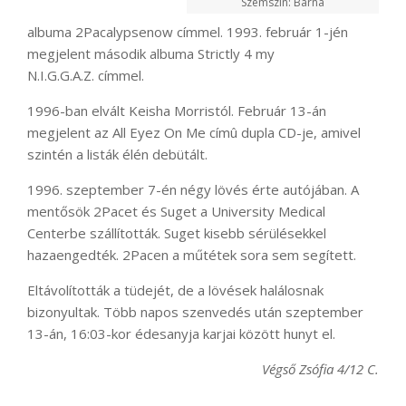
Szemszín: Barna
albuma 2Pacalypsenow címmel. 1993. február 1-jén
megjelent második albuma Strictly 4 my
N.I.G.G.A.Z. címmel.
1996-ban elvált Keisha Morristól. Február 13-án
megjelent az All Eyez On Me címû dupla CD-je, amivel
szintén a listák élén debütált.
1996. szeptember 7-én négy lövés érte autójában. A
mentősök 2Pacet és Suget a University Medical
Centerbe szállították. Suget kisebb sérülésekkel
hazaengedték. 2Pacen a műtétek sora sem segített.
Eltávolították a tüdejét, de a lövések halálosnak
bizonyultak. Több napos szenvedés után szeptember
13-án, 16:03-kor édesanyja karjai között hunyt el.
Végső Zsófia 4/12 C.