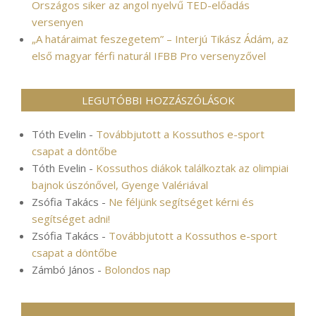
Országos siker az angol nyelvű TED-előadás
versenyen
„A határaimat feszegetem” – Interjú Tikász Ádám, az
első magyar férfi naturál IFBB Pro versenyzővel
LEGUTÓBBI HOZZÁSZÓLÁSOK
Tóth Evelin
-
Továbbjutott a Kossuthos e-sport
csapat a döntőbe
Tóth Evelin
-
Kossuthos diákok találkoztak az olimpiai
bajnok úszónővel, Gyenge Valériával
Zsófia Takács
-
Ne féljünk segítséget kérni és
segítséget adni!
Zsófia Takács
-
Továbbjutott a Kossuthos e-sport
csapat a döntőbe
Zámbó János
-
Bolondos nap