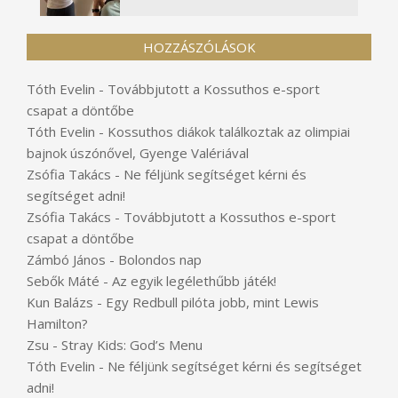
HOZZÁSZÓLÁSOK
Tóth Evelin
-
Továbbjutott a Kossuthos e-sport
csapat a döntőbe
Tóth Evelin
-
Kossuthos diákok találkoztak az olimpiai
bajnok úszónővel, Gyenge Valériával
Zsófia Takács
-
Ne féljünk segítséget kérni és
segítséget adni!
Zsófia Takács
-
Továbbjutott a Kossuthos e-sport
csapat a döntőbe
Zámbó János
-
Bolondos nap
Sebők Máté
-
Az egyik legélethűbb játék!
Kun Balázs
-
Egy Redbull pilóta jobb, mint Lewis
Hamilton?
Zsu
-
Stray Kids: God’s Menu
Tóth Evelin
-
Ne féljünk segítséget kérni és segítséget
adni!