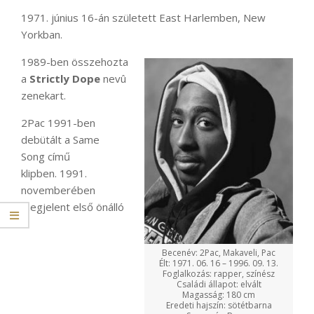
1971. június 16-án született East Harlemben, New
Yorkban.
1989-ben összehozta
a
Strictly Dope
nevû
zenekart.
2Pac 1991-ben
debütált a Same
Song című
klipben. 1991.
novemberében
megjelent első önálló
Becenév: 2Pac, Makaveli, Pac
Élt: 1971. 06. 16 – 1996. 09. 13.
Foglalkozás: rapper, színész
Családi állapot: elvált
Magasság: 180 cm
Eredeti hajszín: sötétbarna