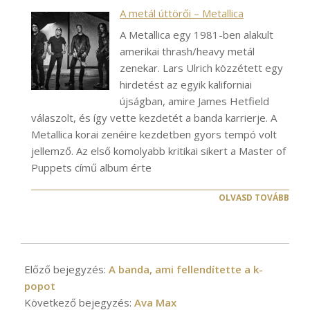
A metál úttörői – Metallica
A Metallica egy 1981-ben alakult
amerikai thrash/heavy metál
zenekar. Lars Ulrich közzétett egy
hirdetést az egyik kaliforniai
újságban, amire James Hetfield
válaszolt, és így vette kezdetét a banda karrierje. A
Metallica korai zenéire kezdetben gyors tempó volt
jellemző. Az első komolyabb kritikai sikert a Master of
Puppets című album érte
OLVASD TOVÁBB
2021-
02-
Előző bejegyzés:
A banda, ami fellendítette a k-
19
popot
Következő bejegyzés:
Ava Max