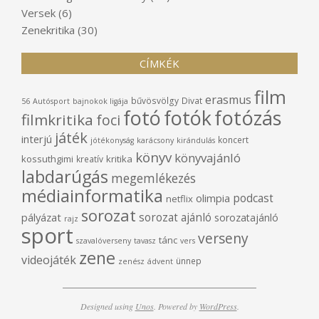
Versek
(6)
Zenekritika
(30)
CÍMKÉK
film
erasmus
bűvösvölgy
Divat
56
Autósport
bajnokok ligája
fotó
fotók
fotózás
filmkritika
foci
játék
interjú
koncert
jótékonyság
karácsony
kirándulás
könyv
könyvajánló
kossuthgimi
kritika
kreatív
labdarúgás
megemlékezés
médiainformatika
podcast
olimpia
netflix
sorozat
sorozat ajánló
pályázat
sorozatajánló
rajz
sport
verseny
tánc
szavalóverseny
tavasz
vers
zene
videojáték
ünnep
zenész
ádvent
Designed using
Unos
. Powered by
WordPress
.