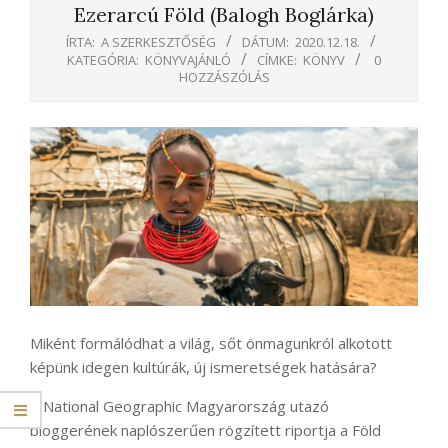
Ezerarcú Föld (Balogh Boglárka)
ÍRTA:
A SZERKESZTŐSÉG
DÁTUM:
2020.12.18.
KATEGÓRIA:
KÖNYVAJÁNLÓ
CÍMKE:
KÖNYV
0
HOZZÁSZÓLÁS
Miként formálódhat a világ, sőt önmagunkról alkotott
képünk idegen kultúrák, új ismeretségek hatására?
A National Geographic Magyarország utazó
bloggerének naplószerűen rögzített riportja a Föld