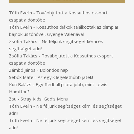
Tóth Evelin
-
Továbbjutott a Kossuthos e-sport
csapat a döntőbe
Tóth Evelin
-
Kossuthos diákok találkoztak az olimpiai
bajnok úszónővel, Gyenge Valériával
Zsófia Takács
-
Ne féljünk segítséget kérni és
segítséget adni!
Zsófia Takács
-
Továbbjutott a Kossuthos e-sport
csapat a döntőbe
Zámbó János
-
Bolondos nap
Sebők Máté
-
Az egyik legélethűbb játék!
Kun Balázs
-
Egy Redbull pilóta jobb, mint Lewis
Hamilton?
Zsu
-
Stray Kids: God’s Menu
Tóth Evelin
-
Ne féljünk segítséget kérni és segítséget
adni!
Tóth Evelin
-
Ne féljünk segítséget kérni és segítséget
adni!