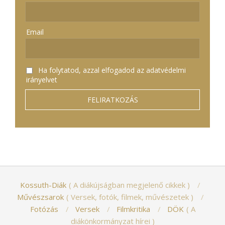
Email
Ha folytatod, azzal elfogadod az adatvédelmi
irányelvet
Kossuth-Diák
A diákújságban megjelenő cikkek
Művészsarok
Versek, fotók, filmek, művészetek
Fotózás
Versek
Filmkritika
DÖK
A
diákönkormányzat hírei