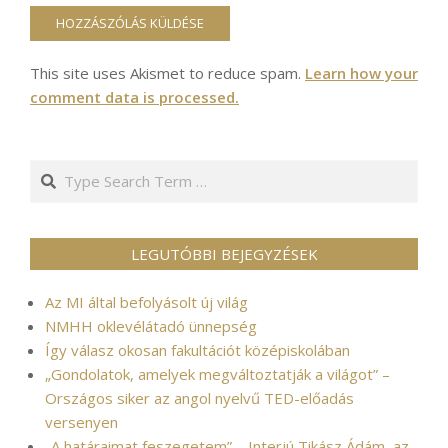
This site uses Akismet to reduce spam.
Learn how your
comment data is processed.
Search
LEGUTÓBBI BEJEGYZÉSEK
Az MI által befolyásolt új világ
NMHH oklevélátadó ünnepség
Így válasz okosan fakultációt középiskolában
„Gondolatok, amelyek megváltoztatják a világot” –
Országos siker az angol nyelvű TED-előadás
versenyen
„A határaimat feszegetem” – Interjú Tikász Ádám, az