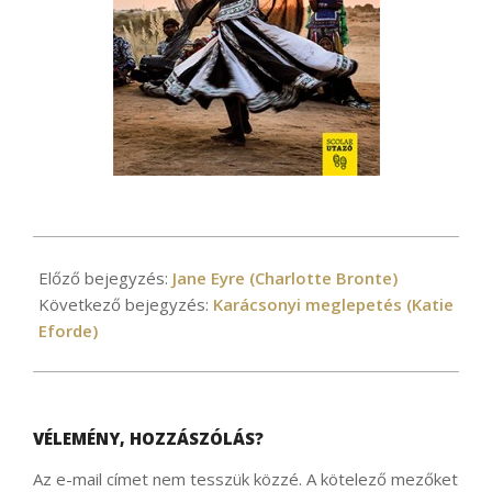
2020-
12-
Előző bejegyzés:
Jane Eyre (Charlotte Bronte)
18
Következő bejegyzés:
Karácsonyi meglepetés (Katie
Eforde)
VÉLEMÉNY, HOZZÁSZÓLÁS?
Az e-mail címet nem tesszük közzé.
A kötelező mezőket