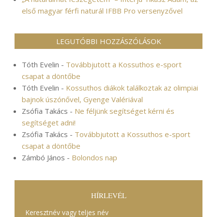
első magyar férfi naturál IFBB Pro versenyzővel
LEGUTÓBBI HOZZÁSZÓLÁSOK
Tóth Evelin
-
Továbbjutott a Kossuthos e-sport
csapat a döntőbe
Tóth Evelin
-
Kossuthos diákok találkoztak az olimpiai
bajnok úszónővel, Gyenge Valériával
Zsófia Takács
-
Ne féljünk segítséget kérni és
segítséget adni!
Zsófia Takács
-
Továbbjutott a Kossuthos e-sport
csapat a döntőbe
Zámbó János
-
Bolondos nap
HÍRLEVÉL
Keresztnév vagy teljes név