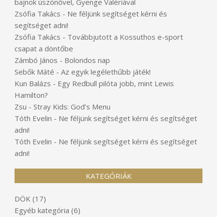
bajnok úszónővel, Gyenge Valériával
Zsófia Takács
-
Ne féljünk segítséget kérni és
segítséget adni!
Zsófia Takács
-
Továbbjutott a Kossuthos e-sport
csapat a döntőbe
Zámbó János
-
Bolondos nap
Sebők Máté
-
Az egyik legélethűbb játék!
Kun Balázs
-
Egy Redbull pilóta jobb, mint Lewis
Hamilton?
Zsu
-
Stray Kids: God’s Menu
Tóth Evelin
-
Ne féljünk segítséget kérni és segítséget
adni!
Tóth Evelin
-
Ne féljünk segítséget kérni és segítséget
adni!
KATEGÓRIÁK
DÖK
(17)
Egyéb kategória
(6)