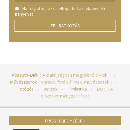
Ha folytatod, azzal elfogadod az adatvédelmi
irányelvet
Kossuth-Diák
A diákújságban megjelenő cikkek
Művészsarok
Versek, fotók, filmek, művészetek
Fotózás
Versek
Filmkritika
DÖK
A
diákönkormányzat hírei
FRISS BEJEGYZÉSEK