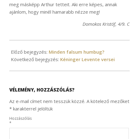
meg másképp Arthur tetteit. Aki erre képes, annak
ajánlom, hogy minél hamarabb nézze meg!
Domokos Kristóf, 4/9. C
2020-
12-
Előző bejegyzés:
Minden falsum humbug?
10
Következő bejegyzés:
Kéninger Levente versei
VÉLEMÉNY, HOZZÁSZÓLÁS?
Az e-mail címet nem tesszük közzé.
A kötelező mezőket
*
karakterrel jelöltük
Hozzászólás
*