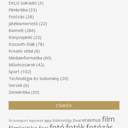
EKLG Sulirádió
(3)
Filmkritika
(33)
Fotózás
(28)
Játékismertető
(22)
Kiemelt
(286)
Könyvajánló
(22)
Kossuth-Diák
(78)
Kreatív oldal
(6)
Médiainformatika
(60)
Művészsarok
(42)
Sport
(102)
Technológia és tudomány
(20)
Versek
(6)
Zenekritika
(30)
CÍMKÉK
film
erasmus
bűvösvölgy
Divat
56
Autósport
bajnokok ligája
fotó
fotók
fotózás