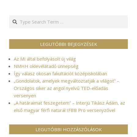
Search
LEGUTÓBBI BEJEGYZÉSEK
Az MI által befolyásolt új világ
NMHH oklevélátadó ünnepség
Így válasz okosan fakultációt középiskolában
„Gondolatok, amelyek megváltoztatják a világot” –
Országos siker az angol nyelvű TED-előadás
versenyen
„A határaimat feszegetem” – Interjú Tikász Ádám, az
első magyar férfi naturál IFBB Pro versenyzővel
LEGUTÓBBI HOZZÁSZÓLÁSOK