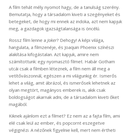
A film tehát mély nyomot hagy, de a tanulság szerény.
Bemutatja, hogy a társadalom kiveti a szegényeket és
betegeket, de hogy mi ennek az indoka, azt nem kapjuk
meg, a gazdagok igazságtalansága is öncélú.
Rossz film lenne a
Joker
? Dehogy! A képi világa,
hangulata, a filmzenéje, és Joaquin Phoenix színészi
alakítása kifogástalan. Azt kapjuk, amire nem
számítottunk: egy nyomasztó filmet. Habár Gotham
utcái csak a filmben léteznek, a film nem áll meg a
vetítővászonnál, egészen a mi világunkig ér. Ismerős
lehet a világ, amit ábrázol, és ismerősek lehetnek az
olyan megtört, magányos emberek is, akik csak
boldogságot akarnak adni, de a társadalom kiveti őket
magából.
Kiknek ajánlom ezt a filmet? Ez nem az a fajta film, ami
elé csak leül az ember, és popcornt eszegetve
végignézi. A nézőnek figyelnie kell, mert nem értheti