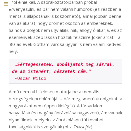
ahol élnie kell. A szórakoztatóiparban próbál
érvényesülni, és bár nem valami humoros (ez részben a
mentális állapotának is köszönhető), annál jobban benne
van az akarat, hogy örömet okozón az embereknek.
Sajnos a dolgok nem úgy alakulnak, ahogy ő akarja, és az
események szép lassan hozzák felszínre Joker arcát – a
’80-as évek Gotham városa ugyan is nem valami kedves
hely.
„Sértegessetek, dobáljatok meg sárral, 
de az istenért, nézzetek rám.”
 -Oscar Wilde
A mű nem túl hitelesen mutatja be a mentális
betegségek problémáját – bár megismerünk dolgokat, a
magyarázat nem éppen kielégítő. A társadalom
hanyatlása és magány ábrázolása nagyszerű, ám vannak
olyan filmek, melyek az ábrázoláson túl további
tanulságokkal is szolgálnak (pl. a
Taxisofőr
).