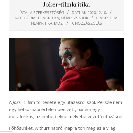
Joker-filmkritika
ÍRTA:
A SZERKESZTŐSÉG
DÁTUM:
2020.12.10.
KATEGÓRIA:
FILMKRITIKA
,
MŰVÉSZSAROK
CÍMKE:
FILM
,
FILMKRITIKA
,
MOZI
0 HOZZÁSZÓLÁS
A
Joker
c. film története egy utazásról szól. Persze nem
egy hétköznapi értelemben vett, hanem egy
metaforikus, az emberi elme mélyébe vezető utazásról.
Főhősünket, Arthurt napról-napra töri meg az a világ,