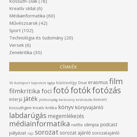
Kossuth-Diák
(78)
Kreatív oldal
(6)
Médiainformatika
(60)
Művészsarok
(42)
Sport
(102)
Technológia és tudomány
(20)
Versek
(6)
Zenekritika
(30)
CÍMKÉK
film
erasmus
bűvösvölgy
Divat
56
Autósport
bajnokok ligája
fotó
fotók
fotózás
filmkritika
foci
játék
interjú
koncert
jótékonyság
karácsony
kirándulás
könyv
könyvajánló
kossuthgimi
kritika
kreatív
labdarúgás
megemlékezés
médiainformatika
podcast
olimpia
netflix
sorozat
sorozat ajánló
pályázat
sorozatajánló
rajz