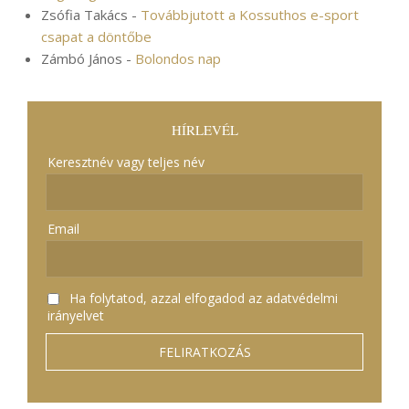
Zsófia Takács
-
Továbbjutott a Kossuthos e-sport
csapat a döntőbe
Zámbó János
-
Bolondos nap
HÍRLEVÉL
Keresztnév vagy teljes név
Email
Ha folytatod, azzal elfogadod az adatvédelmi
irányelvet