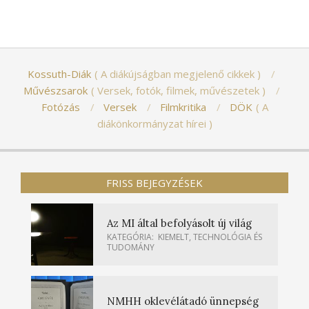
Kossuth-Diák
A diákújságban megjelenő cikkek
Művészsarok
Versek, fotók, filmek, művészetek
Fotózás
Versek
Filmkritika
DÖK
A
diákönkormányzat hírei
FRISS BEJEGYZÉSEK
Az MI által befolyásolt új világ
KATEGÓRIA:
KIEMELT
,
TECHNOLÓGIA ÉS
TUDOMÁNY
NMHH oklevélátadó ünnepség