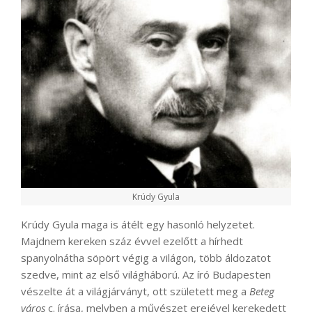
Krúdy Gyula
Krúdy Gyula maga is átélt egy hasonló helyzetet.
Majdnem kereken száz évvel ezelőtt a hírhedt
spanyolnátha söpört végig a világon, több áldozatot
szedve, mint az első világháború. Az író Budapesten
vészelte át a világjárványt, ott született meg a
Beteg
város
c. írása, melyben a művészet erejével kerekedett