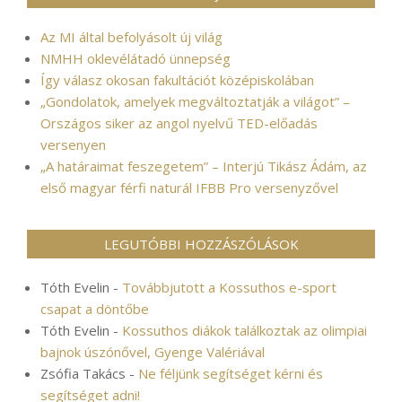
Az MI által befolyásolt új világ
NMHH oklevélátadó ünnepség
Így válasz okosan fakultációt középiskolában
„Gondolatok, amelyek megváltoztatják a világot” –
Országos siker az angol nyelvű TED-előadás
versenyen
„A határaimat feszegetem” – Interjú Tikász Ádám, az
első magyar férfi naturál IFBB Pro versenyzővel
LEGUTÓBBI HOZZÁSZÓLÁSOK
Tóth Evelin
-
Továbbjutott a Kossuthos e-sport
csapat a döntőbe
Tóth Evelin
-
Kossuthos diákok találkoztak az olimpiai
bajnok úszónővel, Gyenge Valériával
Zsófia Takács
-
Ne féljünk segítséget kérni és
segítséget adni!