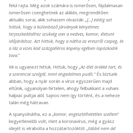
felül rajta. Még azok számára is ismerősen, fájdalmasan
ismerősen csenghetnek az alábbi, megrendítően
aktuális sorai, akik sohasem olvasták:
„[…] eddig azt
hittük, hogy a különböző járványok kényelmes
terjeszkedéséhez szükség van a nedves, komor, életunt
időjáráshoz. Azt hittük, hogy a nátha az ereszről csepeg, és
a láz a vizes köd százgalléros köpeny egében lopózkodik
tova
.”
Mi is ugyanezt hittük. Hittük, hogy
„Az élet örökké tart, és
a szerencse szolgál, mint engedelmes pudli.”
És bíztunk
abban, hogy a nyár során a vírus egyszerűen majd
eltűnik, ugyanolyan hirtelen, ahogy felbukkant a vuhani
halpiac pultjai alól. Sajnos nem így történt, és a neheze
talán még hátravan.
A spanyolnátha, ez a „
komor, engesztelhetetlen szellem
”
kegyetlenebb volt, mint a koronavírus, még a gyász
idejét is elrabolta a hozzátartozóktól: „
többé nem ád