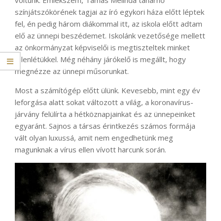
színjátszókörének tagjai az író egykori háza előtt léptek
fel, én pedig három diákommal itt, az iskola előtt adtam
elő az ünnepi beszédemet. Iskolánk vezetősége mellett
az önkormányzat képviselői is megtiszteltek minket
jelenlétükkel. Még néhány járókelő is megállt, hogy
megnézze az ünnepi műsorunkat.
Most a számítógép előtt ülünk. Kevesebb, mint egy év
leforgása alatt sokat változott a világ, a koronavírus-
járvány felülírta a hétköznapjainkat és az ünnepeinket
egyaránt. Sajnos a társas érintkezés számos formája
vált olyan luxussá, amit nem engedhetünk meg
magunknak a vírus ellen vívott harcunk során.