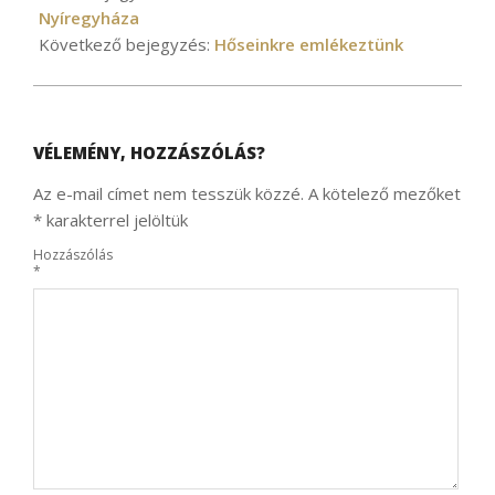
10
Nyíregyháza
Következő bejegyzés:
Hőseinkre emlékeztünk
VÉLEMÉNY, HOZZÁSZÓLÁS?
Az e-mail címet nem tesszük közzé.
A kötelező mezőket
*
karakterrel jelöltük
Hozzászólás
*