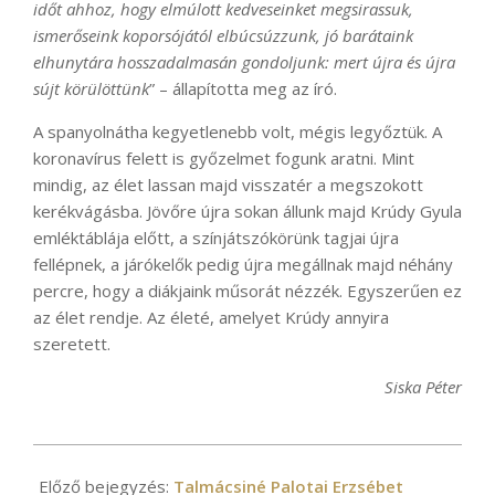
időt ahhoz, hogy elmúlott kedveseinket megsirassuk,
ismerőseink koporsójától elbúcsúzzunk, jó barátaink
elhunytára hosszadalmasán gondoljunk: mert újra és újra
sújt körülöttünk
” – állapította meg az író.
A spanyolnátha kegyetlenebb volt, mégis legyőztük. A
koronavírus felett is győzelmet fogunk aratni. Mint
mindig, az élet lassan majd visszatér a megszokott
kerékvágásba. Jövőre újra sokan állunk majd Krúdy Gyula
emléktáblája előtt, a színjátszókörünk tagjai újra
fellépnek, a járókelők pedig újra megállnak majd néhány
percre, hogy a diákjaink műsorát nézzék. Egyszerűen ez
az élet rendje. Az életé, amelyet Krúdy annyira
szeretett.
Siska Péter
2020-
12-
Előző bejegyzés:
Talmácsiné Palotai Erzsébet