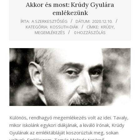
Akkor és most: Krúdy Gyulára
emlékezünk
ÍRTA:
A SZERKESZTŐSÉG
DÁTUM:
2020.12.10.
KATEGÓRIA:
KOSSUTH-DIÁK
CÍMKE:
KRÚDY
,
MEGEMLÉKEZÉS
0 HOZZÁSZÓLÁS
Különös, rendhagyó megemlékezés volt az idei. Tavaly,
mikor iskolánk egykori diákjának, a kiváló írónak, Krúdy
Gyulának az emléktábláját koszorúztuk meg, sokan
voltunk. Emlékszem, Tamás Melinda tanárnő