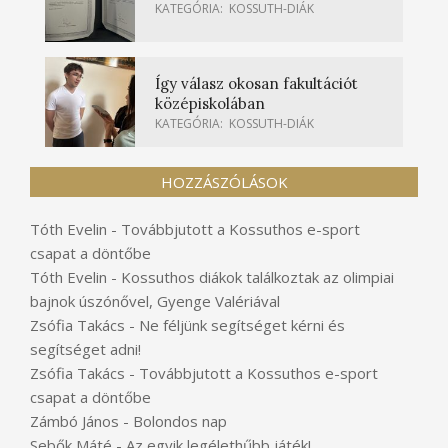
KATEGÓRIA:
KOSSUTH-DIÁK
Így válasz okosan fakultációt
középiskolában
KATEGÓRIA:
KOSSUTH-DIÁK
HOZZÁSZÓLÁSOK
Tóth Evelin
-
Továbbjutott a Kossuthos e-sport
csapat a döntőbe
Tóth Evelin
-
Kossuthos diákok találkoztak az olimpiai
bajnok úszónővel, Gyenge Valériával
Zsófia Takács
-
Ne féljünk segítséget kérni és
segítséget adni!
Zsófia Takács
-
Továbbjutott a Kossuthos e-sport
csapat a döntőbe
Zámbó János
-
Bolondos nap
Sebők Máté
-
Az egyik legélethűbb játék!