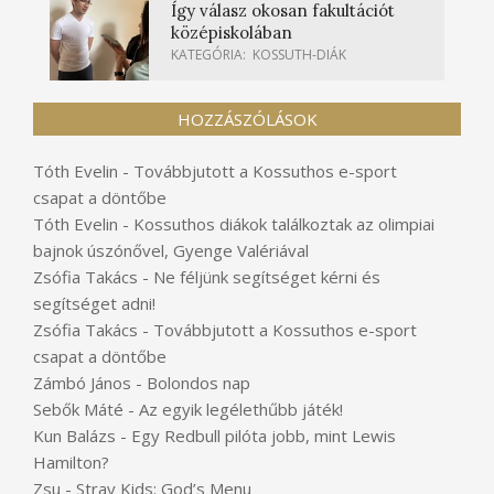
Így válasz okosan fakultációt
középiskolában
KATEGÓRIA:
KOSSUTH-DIÁK
HOZZÁSZÓLÁSOK
Tóth Evelin
-
Továbbjutott a Kossuthos e-sport
csapat a döntőbe
Tóth Evelin
-
Kossuthos diákok találkoztak az olimpiai
bajnok úszónővel, Gyenge Valériával
Zsófia Takács
-
Ne féljünk segítséget kérni és
segítséget adni!
Zsófia Takács
-
Továbbjutott a Kossuthos e-sport
csapat a döntőbe
Zámbó János
-
Bolondos nap
Sebők Máté
-
Az egyik legélethűbb játék!
Kun Balázs
-
Egy Redbull pilóta jobb, mint Lewis
Hamilton?
Zsu
-
Stray Kids: God’s Menu