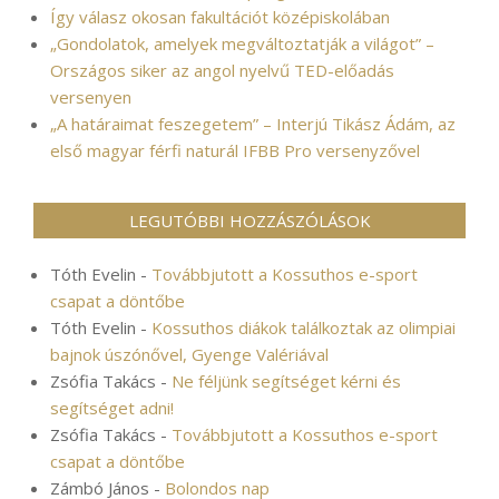
Így válasz okosan fakultációt középiskolában
„Gondolatok, amelyek megváltoztatják a világot” –
Országos siker az angol nyelvű TED-előadás
versenyen
„A határaimat feszegetem” – Interjú Tikász Ádám, az
első magyar férfi naturál IFBB Pro versenyzővel
LEGUTÓBBI HOZZÁSZÓLÁSOK
Tóth Evelin
-
Továbbjutott a Kossuthos e-sport
csapat a döntőbe
Tóth Evelin
-
Kossuthos diákok találkoztak az olimpiai
bajnok úszónővel, Gyenge Valériával
Zsófia Takács
-
Ne féljünk segítséget kérni és
segítséget adni!
Zsófia Takács
-
Továbbjutott a Kossuthos e-sport
csapat a döntőbe
Zámbó János
-
Bolondos nap