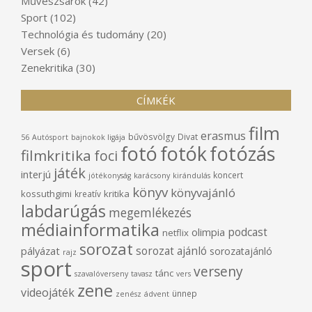
Művészsarok
(42)
Sport
(102)
Technológia és tudomány
(20)
Versek
(6)
Zenekritika
(30)
CÍMKÉK
film
erasmus
bűvösvölgy
Divat
56
Autósport
bajnokok ligája
fotó
fotók
fotózás
filmkritika
foci
játék
interjú
koncert
jótékonyság
karácsony
kirándulás
könyv
könyvajánló
kossuthgimi
kritika
kreatív
labdarúgás
megemlékezés
médiainformatika
podcast
olimpia
netflix
sorozat
sorozat ajánló
pályázat
sorozatajánló
rajz
sport
verseny
tánc
szavalóverseny
tavasz
vers
zene
videojáték
ünnep
zenész
ádvent