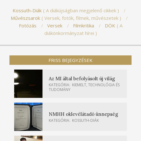
Kossuth-Diák
A diákújságban megjelenő cikkek
Művészsarok
Versek, fotók, filmek, művészetek
Fotózás
Versek
Filmkritika
DÖK
A
diákönkormányzat hírei
FRISS BEJEGYZÉSEK
Az MI által befolyásolt új világ
KATEGÓRIA:
KIEMELT
,
TECHNOLÓGIA ÉS
TUDOMÁNY
NMHH oklevélátadó ünnepség
KATEGÓRIA:
KOSSUTH-DIÁK