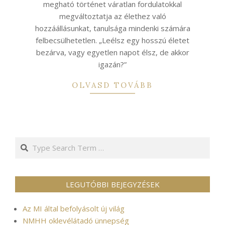
megható történet váratlan fordulatokkal
megváltoztatja az élethez való
hozzáállásunkat, tanulsága mindenki számára
felbecsülhetetlen. „Leélsz egy hosszú életet
bezárva, vagy egyetlen napot élsz, de akkor
igazán?”
OLVASD TOVÁBB
Search
LEGUTÓBBI BEJEGYZÉSEK
Az MI által befolyásolt új világ
NMHH oklevélátadó ünnepség