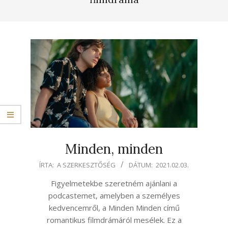
Minden, minden
2021-
ÍRTA:
A SZERKESZTŐSÉG
DÁTUM:
2021.02.03.
02-
Figyelmetekbe szeretném ajánlani a
03
podcastemet, amelyben a személyes
kedvencemről, a Minden Minden című
romantikus filmdrámáról mesélek. Ez a