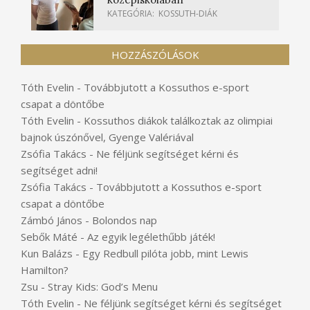
KATEGÓRIA:
KOSSUTH-DIÁK
HOZZÁSZÓLÁSOK
Tóth Evelin
-
Továbbjutott a Kossuthos e-sport
csapat a döntőbe
Tóth Evelin
-
Kossuthos diákok találkoztak az olimpiai
bajnok úszónővel, Gyenge Valériával
Zsófia Takács
-
Ne féljünk segítséget kérni és
segítséget adni!
Zsófia Takács
-
Továbbjutott a Kossuthos e-sport
csapat a döntőbe
Zámbó János
-
Bolondos nap
Sebők Máté
-
Az egyik legélethűbb játék!
Kun Balázs
-
Egy Redbull pilóta jobb, mint Lewis
Hamilton?
Zsu
-
Stray Kids: God’s Menu
Tóth Evelin
-
Ne féljünk segítséget kérni és segítséget