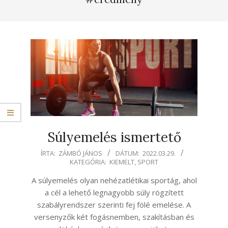
Súlyemelés ismertető
2022-
ÍRTA:
ZÁMBÓ JÁNOS
DÁTUM:
2022.03.29.
KATEGÓRIA:
KIEMELT
,
SPORT
03-
29
A súlyemelés olyan nehézatlétikai sportág, ahol
a cél a lehető legnagyobb súly rögzített
szabályrendszer szerinti fej fölé emelése. A
versenyzők két fogásnemben, szakításban és