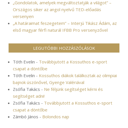
„Gondolatok, amelyek megváltoztatják a világot” –
Országos siker az angol nyelvű TED-előadás
versenyen
„A határaimat feszegetem” – Interjú Tikász Ádám, az
első magyar férfi naturál IFBB Pro versenyzővel
LEGUTÓBBI HOZZÁSZÓLÁSOK
Tóth Evelin
-
Továbbjutott a Kossuthos e-sport
csapat a döntőbe
Tóth Evelin
-
Kossuthos diákok találkoztak az olimpiai
bajnok úszónővel, Gyenge Valériával
Zsófia Takács
-
Ne féljünk segítséget kérni és
segítséget adni!
Zsófia Takács
-
Továbbjutott a Kossuthos e-sport
csapat a döntőbe
Zámbó János
-
Bolondos nap