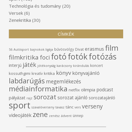
Technológia és tudomány
(20)
Versek
(6)
Zenekritika
(30)
CÍMKÉK
film
erasmus
bűvösvölgy
Divat
56
Autósport
bajnokok ligája
fotó
fotók
fotózás
filmkritika
foci
játék
interjú
koncert
jótékonyság
karácsony
kirándulás
könyv
könyvajánló
kossuthgimi
kritika
kreatív
labdarúgás
megemlékezés
médiainformatika
podcast
olimpia
netflix
sorozat
sorozat ajánló
pályázat
sorozatajánló
rajz
sport
verseny
tánc
szavalóverseny
tavasz
vers
zene
videojáték
ünnep
zenész
ádvent