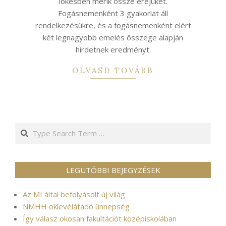
lökésben mérik össze erejüket.
Fogásnemenként 3 gyakorlat áll
rendelkezésükre, és a fogásnemenként elért
két legnagyobb emelés összege alapján
hirdetnek eredményt.
OLVASD TOVÁBB
Search
LEGUTÓBBI BEJEGYZÉSEK
Az MI által befolyásolt új világ
NMHH oklevélátadó ünnepség
Így válasz okosan fakultációt középiskolában