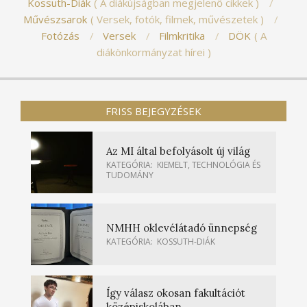
Kossuth-Diák
A diákújságban megjelenő cikkek
Művészsarok
Versek, fotók, filmek, művészetek
Fotózás
Versek
Filmkritika
DÖK
A
diákönkormányzat hírei
FRISS BEJEGYZÉSEK
Az MI által befolyásolt új világ
KATEGÓRIA:
KIEMELT
,
TECHNOLÓGIA ÉS
TUDOMÁNY
NMHH oklevélátadó ünnepség
KATEGÓRIA:
KOSSUTH-DIÁK
Így válasz okosan fakultációt
középiskolában