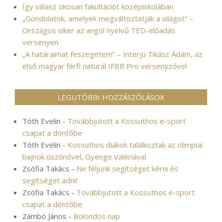
Így válasz okosan fakultációt középiskolában
„Gondolatok, amelyek megváltoztatják a világot” –
Országos siker az angol nyelvű TED-előadás
versenyen
„A határaimat feszegetem” – Interjú Tikász Ádám, az
első magyar férfi naturál IFBB Pro versenyzővel
LEGUTÓBBI HOZZÁSZÓLÁSOK
Tóth Evelin
-
Továbbjutott a Kossuthos e-sport
csapat a döntőbe
Tóth Evelin
-
Kossuthos diákok találkoztak az olimpiai
bajnok úszónővel, Gyenge Valériával
Zsófia Takács
-
Ne féljünk segítséget kérni és
segítséget adni!
Zsófia Takács
-
Továbbjutott a Kossuthos e-sport
csapat a döntőbe
Zámbó János
-
Bolondos nap