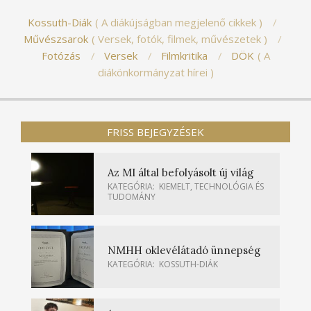
Kossuth-Diák
A diákújságban megjelenő cikkek
Művészsarok
Versek, fotók, filmek, művészetek
Fotózás
Versek
Filmkritika
DÖK
A
diákönkormányzat hírei
FRISS BEJEGYZÉSEK
Az MI által befolyásolt új világ
KATEGÓRIA:
KIEMELT
,
TECHNOLÓGIA ÉS
TUDOMÁNY
NMHH oklevélátadó ünnepség
KATEGÓRIA:
KOSSUTH-DIÁK