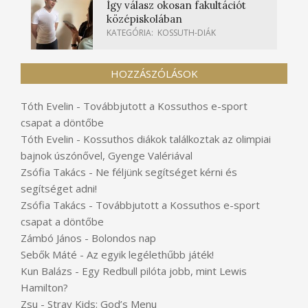
Így válasz okosan fakultációt
középiskolában
KATEGÓRIA:
KOSSUTH-DIÁK
HOZZÁSZÓLÁSOK
Tóth Evelin
-
Továbbjutott a Kossuthos e-sport
csapat a döntőbe
Tóth Evelin
-
Kossuthos diákok találkoztak az olimpiai
bajnok úszónővel, Gyenge Valériával
Zsófia Takács
-
Ne féljünk segítséget kérni és
segítséget adni!
Zsófia Takács
-
Továbbjutott a Kossuthos e-sport
csapat a döntőbe
Zámbó János
-
Bolondos nap
Sebők Máté
-
Az egyik legélethűbb játék!
Kun Balázs
-
Egy Redbull pilóta jobb, mint Lewis
Hamilton?
Zsu
-
Stray Kids: God’s Menu