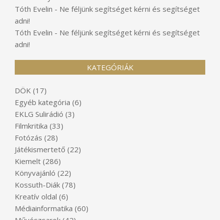
Tóth Evelin
-
Ne féljünk segítséget kérni és segítséget
adni!
Tóth Evelin
-
Ne féljünk segítséget kérni és segítséget
adni!
KATEGÓRIÁK
DÖK
(17)
Egyéb kategória
(6)
EKLG Sulirádió
(3)
Filmkritika
(33)
Fotózás
(28)
Játékismertető
(22)
Kiemelt
(286)
Könyvajánló
(22)
Kossuth-Diák
(78)
Kreatív oldal
(6)
Médiainformatika
(60)
Művészsarok
(42)