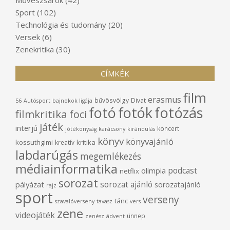
Sport
(102)
Technológia és tudomány
(20)
Versek
(6)
Zenekritika
(30)
CÍMKÉK
film
erasmus
bűvösvölgy
Divat
56
Autósport
bajnokok ligája
fotó
fotók
fotózás
filmkritika
foci
játék
interjú
koncert
jótékonyság
karácsony
kirándulás
könyv
könyvajánló
kossuthgimi
kritika
kreatív
labdarúgás
megemlékezés
médiainformatika
podcast
olimpia
netflix
sorozat
sorozat ajánló
pályázat
sorozatajánló
rajz
sport
verseny
tánc
szavalóverseny
tavasz
vers
zene
videojáték
ünnep
zenész
ádvent