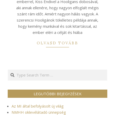
emberrel, Kiss Endivel a Hooligans dobosával,
aki annak ellenére, hogy nagyon elfoglalt mégis
szánt rám időt. Amiért nagyon hálás vagyok. A
szerencsi Hooligánok tökéletes példája annak,
hogy kemény munkával és sok kitartással, az
ember eléri a célját és hiába
OLVASD TOVÁBB
Search
LEGUTÓBBI BEJEGYZÉSEK
Az MI által befolyásolt új világ
NMHH oklevélátadó ünnepség