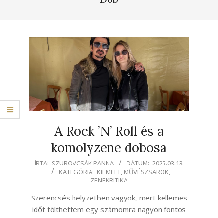
A Rock ’N’ Roll és a
komolyzene dobosa
2025-
ÍRTA:
SZUROVCSÁK PANNA
DÁTUM:
2025.03.13.
KATEGÓRIA:
KIEMELT
,
MŰVÉSZSAROK
,
03-
ZENEKRITIKA
13
Szerencsés helyzetben vagyok, mert kellemes
időt tölthettem egy számomra nagyon fontos