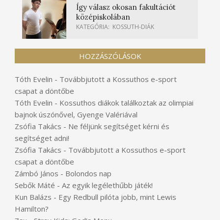
Így válasz okosan fakultációt
középiskolában
KATEGÓRIA:
KOSSUTH-DIÁK
HOZZÁSZÓLÁSOK
Tóth Evelin
-
Továbbjutott a Kossuthos e-sport
csapat a döntőbe
Tóth Evelin
-
Kossuthos diákok találkoztak az olimpiai
bajnok úszónővel, Gyenge Valériával
Zsófia Takács
-
Ne féljünk segítséget kérni és
segítséget adni!
Zsófia Takács
-
Továbbjutott a Kossuthos e-sport
csapat a döntőbe
Zámbó János
-
Bolondos nap
Sebők Máté
-
Az egyik legélethűbb játék!
Kun Balázs
-
Egy Redbull pilóta jobb, mint Lewis
Hamilton?