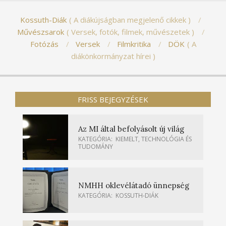
Kossuth-Diák
A diákújságban megjelenő cikkek
Művészsarok
Versek, fotók, filmek, művészetek
Fotózás
Versek
Filmkritika
DÖK
A
diákönkormányzat hírei
FRISS BEJEGYZÉSEK
Az MI által befolyásolt új világ
KATEGÓRIA:
KIEMELT
,
TECHNOLÓGIA ÉS
TUDOMÁNY
NMHH oklevélátadó ünnepség
KATEGÓRIA:
KOSSUTH-DIÁK