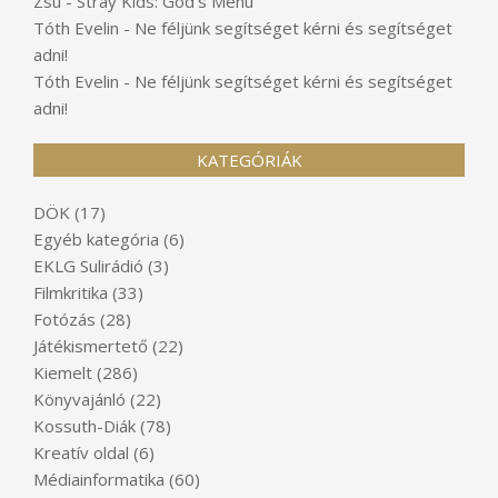
Zsu
-
Stray Kids: God’s Menu
Tóth Evelin
-
Ne féljünk segítséget kérni és segítséget
adni!
Tóth Evelin
-
Ne féljünk segítséget kérni és segítséget
adni!
KATEGÓRIÁK
DÖK
(17)
Egyéb kategória
(6)
EKLG Sulirádió
(3)
Filmkritika
(33)
Fotózás
(28)
Játékismertető
(22)
Kiemelt
(286)
Könyvajánló
(22)
Kossuth-Diák
(78)
Kreatív oldal
(6)
Médiainformatika
(60)