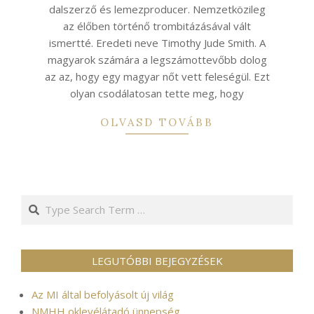
dalszerző és lemezproducer. Nemzetközileg
az élőben történő trombitázásával vált
ismertté. Eredeti neve Timothy Jude Smith. A
magyarok számára a legszámottevőbb dolog
az az, hogy egy magyar nőt vett feleségül. Ezt
olyan csodálatosan tette meg, hogy
OLVASD TOVÁBB
Search
LEGUTÓBBI BEJEGYZÉSEK
Az MI által befolyásolt új világ
NMHH oklevélátadó ünnepség