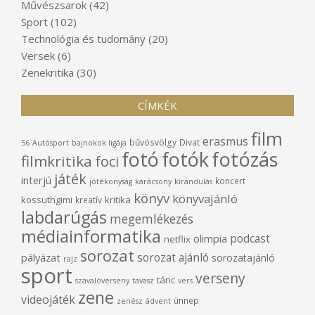
Művészsarok
(42)
Sport
(102)
Technológia és tudomány
(20)
Versek
(6)
Zenekritika
(30)
CÍMKÉK
film
erasmus
bűvösvölgy
Divat
56
Autósport
bajnokok ligája
fotó
fotók
fotózás
filmkritika
foci
játék
interjú
koncert
jótékonyság
karácsony
kirándulás
könyv
könyvajánló
kossuthgimi
kritika
kreatív
labdarúgás
megemlékezés
médiainformatika
podcast
olimpia
netflix
sorozat
sorozat ajánló
pályázat
sorozatajánló
rajz
sport
verseny
tánc
szavalóverseny
tavasz
vers
zene
videojáték
ünnep
zenész
ádvent