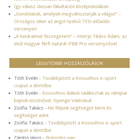
Így válasz okosan fakultációt középiskolában
„Gondolatok, amelyek megváltoztatják a világot” –
Országos siker az angol nyelvű TED-előadás
versenyen
„A határaimat feszegetem” – Interjú Tikász Ádám, az
első magyar férfi naturál IFBB Pro versenyzővel
LEGUTÓBBI HOZZÁSZÓLÁSOK
Tóth Evelin
-
Továbbjutott a Kossuthos e-sport
csapat a döntőbe
Tóth Evelin
-
Kossuthos diákok találkoztak az olimpiai
bajnok úszónővel, Gyenge Valériával
Zsófia Takács
-
Ne féljünk segítséget kérni és
segítséget adni!
Zsófia Takács
-
Továbbjutott a Kossuthos e-sport
csapat a döntőbe
Zámbó János
-
Bolondos nap