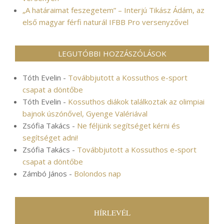
„A határaimat feszegetem” – Interjú Tikász Ádám, az
első magyar férfi naturál IFBB Pro versenyzővel
LEGUTÓBBI HOZZÁSZÓLÁSOK
Tóth Evelin
-
Továbbjutott a Kossuthos e-sport
csapat a döntőbe
Tóth Evelin
-
Kossuthos diákok találkoztak az olimpiai
bajnok úszónővel, Gyenge Valériával
Zsófia Takács
-
Ne féljünk segítséget kérni és
segítséget adni!
Zsófia Takács
-
Továbbjutott a Kossuthos e-sport
csapat a döntőbe
Zámbó János
-
Bolondos nap
HÍRLEVÉL