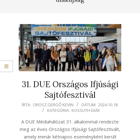
31. DUE Országos Ifjúsági
Sajtófesztivál
2024-
ÍRTA:
OROSZ GERGŐ KEVIN
DÁTUM:
2024.10.18.
KATEGÓRIA:
KOSSUTH-DIÁK
10-
18
A DUE Médiahálózat 31. alkalommal rendezte
meg az éves Országos Ifjúsági Sajtófesztivált,
amely immár kétnapos eseményként került