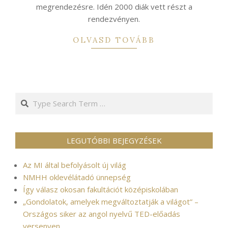
megrendezésre. Idén 2000 diák vett részt a
rendezvényen.
OLVASD TOVÁBB
Search
LEGUTÓBBI BEJEGYZÉSEK
Az MI által befolyásolt új világ
NMHH oklevélátadó ünnepség
Így válasz okosan fakultációt középiskolában
„Gondolatok, amelyek megváltoztatják a világot” –
Országos siker az angol nyelvű TED-előadás
versenyen