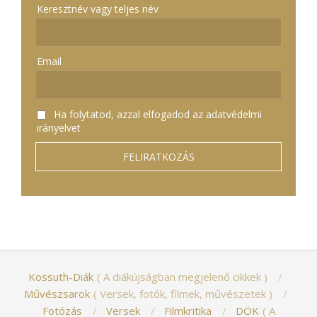
Keresztnév vagy teljes név
Email
Ha folytatod, azzal elfogadod az adatvédelmi
irányelvet
Kossuth-Diák
A diákújságban megjelenő cikkek
Művészsarok
Versek, fotók, filmek, művészetek
Fotózás
Versek
Filmkritika
DÖK
A