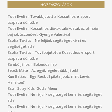
HOZZÁSZÓLÁSOK
Tóth Evelin
-
Továbbjutott a Kossuthos e-sport
csapat a döntőbe
Tóth Evelin
-
Kossuthos diákok találkoztak az olimpiai
bajnok úszónővel, Gyenge Valériával
Zsófia Takács
-
Ne féljünk segítséget kérni és
segítséget adni!
Zsófia Takács
-
Továbbjutott a Kossuthos e-sport
csapat a döntőbe
Zámbó János
-
Bolondos nap
Sebők Máté
-
Az egyik legélethűbb játék!
Kun Balázs
-
Egy Redbull pilóta jobb, mint Lewis
Hamilton?
Zsu
-
Stray Kids: God’s Menu
Tóth Evelin
-
Ne féljünk segítséget kérni és segítséget
adni!
Tóth Evelin
-
Ne féljünk segítséget kérni és segítséget