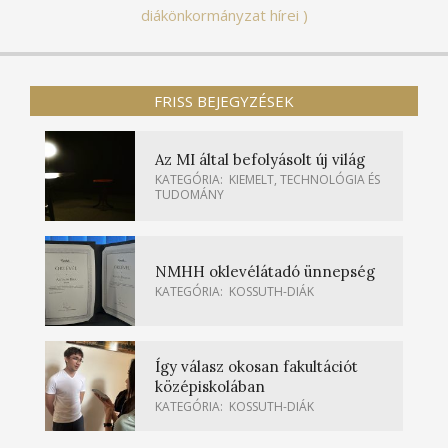
diákönkormányzat hírei
FRISS BEJEGYZÉSEK
Az MI által befolyásolt új világ
KATEGÓRIA:
KIEMELT
,
TECHNOLÓGIA ÉS
TUDOMÁNY
NMHH oklevélátadó ünnepség
KATEGÓRIA:
KOSSUTH-DIÁK
Így válasz okosan fakultációt
középiskolában
KATEGÓRIA:
KOSSUTH-DIÁK