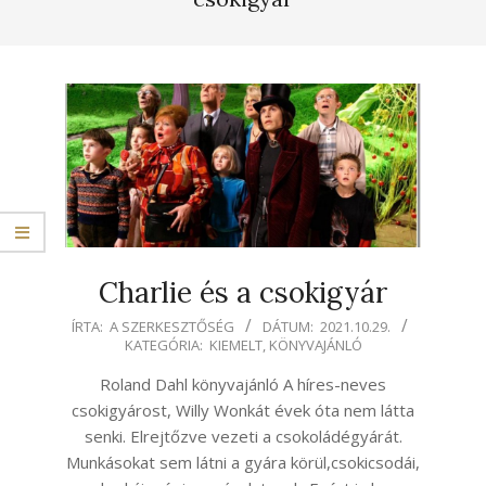
Charlie és a csokigyár
2021-
ÍRTA:
A SZERKESZTŐSÉG
DÁTUM:
2021.10.29.
KATEGÓRIA:
KIEMELT
,
KÖNYVAJÁNLÓ
10-
29
Roland Dahl könyvajánló A híres-neves
csokigyárost, Willy Wonkát évek óta nem látta
senki. Elrejtőzve vezeti a csokoládégyárát.
Munkásokat sem látni a gyára körül,csokicsodái,