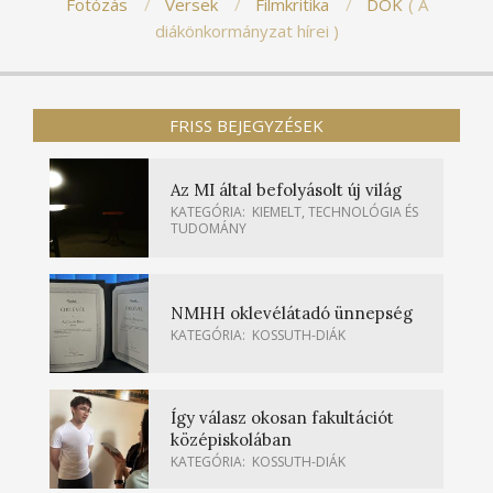
Fotózás
Versek
Filmkritika
DÖK
A
diákönkormányzat hírei
FRISS BEJEGYZÉSEK
Az MI által befolyásolt új világ
KATEGÓRIA:
KIEMELT
,
TECHNOLÓGIA ÉS
TUDOMÁNY
NMHH oklevélátadó ünnepség
KATEGÓRIA:
KOSSUTH-DIÁK
Így válasz okosan fakultációt
középiskolában
KATEGÓRIA:
KOSSUTH-DIÁK