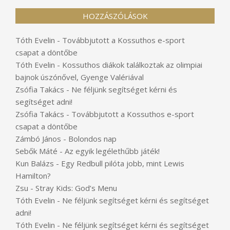
HOZZÁSZÓLÁSOK
Tóth Evelin
-
Továbbjutott a Kossuthos e-sport
csapat a döntőbe
Tóth Evelin
-
Kossuthos diákok találkoztak az olimpiai
bajnok úszónővel, Gyenge Valériával
Zsófia Takács
-
Ne féljünk segítséget kérni és
segítséget adni!
Zsófia Takács
-
Továbbjutott a Kossuthos e-sport
csapat a döntőbe
Zámbó János
-
Bolondos nap
Sebők Máté
-
Az egyik legélethűbb játék!
Kun Balázs
-
Egy Redbull pilóta jobb, mint Lewis
Hamilton?
Zsu
-
Stray Kids: God’s Menu
Tóth Evelin
-
Ne féljünk segítséget kérni és segítséget
adni!
Tóth Evelin
-
Ne féljünk segítséget kérni és segítséget