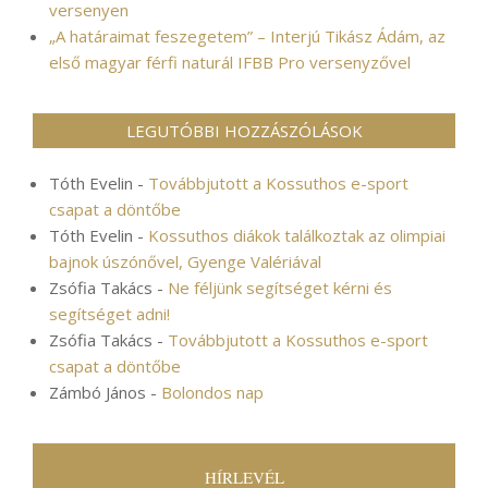
versenyen
„A határaimat feszegetem” – Interjú Tikász Ádám, az
első magyar férfi naturál IFBB Pro versenyzővel
LEGUTÓBBI HOZZÁSZÓLÁSOK
Tóth Evelin
-
Továbbjutott a Kossuthos e-sport
csapat a döntőbe
Tóth Evelin
-
Kossuthos diákok találkoztak az olimpiai
bajnok úszónővel, Gyenge Valériával
Zsófia Takács
-
Ne féljünk segítséget kérni és
segítséget adni!
Zsófia Takács
-
Továbbjutott a Kossuthos e-sport
csapat a döntőbe
Zámbó János
-
Bolondos nap
HÍRLEVÉL