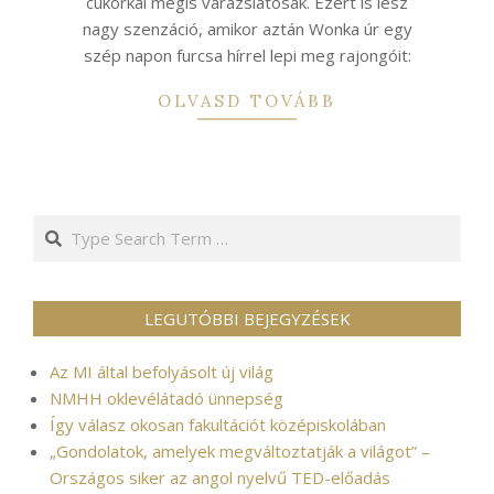
cukorkái mégis varázslatosak. Ezért is lesz
nagy szenzáció, amikor aztán Wonka úr egy
szép napon furcsa hírrel lepi meg rajongóit:
OLVASD TOVÁBB
Search
LEGUTÓBBI BEJEGYZÉSEK
Az MI által befolyásolt új világ
NMHH oklevélátadó ünnepség
Így válasz okosan fakultációt középiskolában
„Gondolatok, amelyek megváltoztatják a világot” –
Országos siker az angol nyelvű TED-előadás