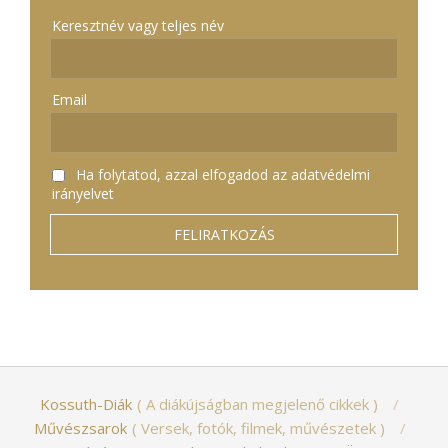
Keresztnév vagy teljes név
Email
Ha folytatod, azzal elfogadod az adatvédelmi
irányelvet
Kossuth-Diák
A diákújságban megjelenő cikkek
Művészsarok
Versek, fotók, filmek, művészetek