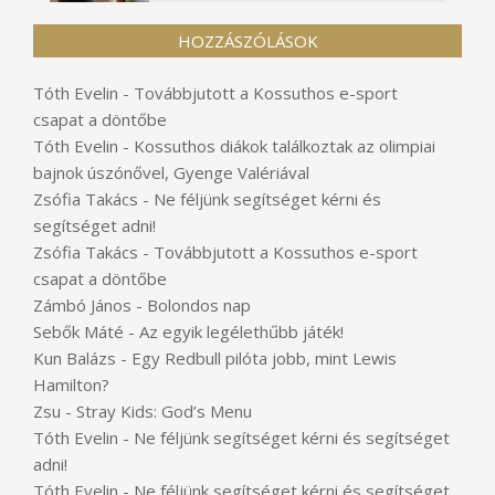
HOZZÁSZÓLÁSOK
Tóth Evelin
-
Továbbjutott a Kossuthos e-sport
csapat a döntőbe
Tóth Evelin
-
Kossuthos diákok találkoztak az olimpiai
bajnok úszónővel, Gyenge Valériával
Zsófia Takács
-
Ne féljünk segítséget kérni és
segítséget adni!
Zsófia Takács
-
Továbbjutott a Kossuthos e-sport
csapat a döntőbe
Zámbó János
-
Bolondos nap
Sebők Máté
-
Az egyik legélethűbb játék!
Kun Balázs
-
Egy Redbull pilóta jobb, mint Lewis
Hamilton?
Zsu
-
Stray Kids: God’s Menu
Tóth Evelin
-
Ne féljünk segítséget kérni és segítséget
adni!
Tóth Evelin
-
Ne féljünk segítséget kérni és segítséget