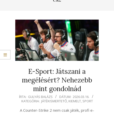
E-Sport: Játszani a
megélésért? Nehezebb
mint gondolnád
2026-
ÍRTA:
GULYÁS BALÁZS
DÁTUM:
2026.03.16.
KATEGÓRIA:
JÁTÉKISMERTETŐ
,
KIEMELT
,
SPORT
03-
16
A Counter-Strike 2 nem csak játék, profi e-