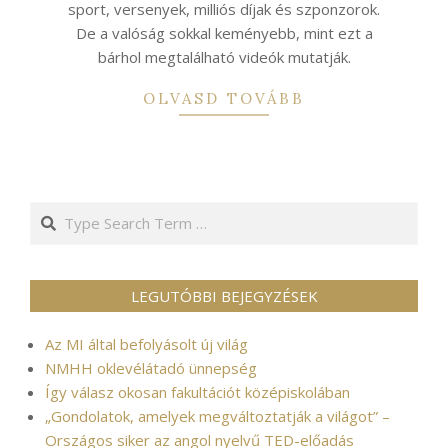
sport, versenyek, milliós díjak és szponzorok.
De a valóság sokkal keményebb, mint ezt a
bárhol megtalálható videók mutatják.
OLVASD TOVÁBB
Search
LEGUTÓBBI BEJEGYZÉSEK
Az MI által befolyásolt új világ
NMHH oklevélátadó ünnepség
Így válasz okosan fakultációt középiskolában
„Gondolatok, amelyek megváltoztatják a világot” –
Országos siker az angol nyelvű TED-előadás