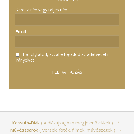
Keresztnév vagy teljes név
Email
Ha folytatod, azzal elfogadod az adatvédelmi
irányelvet
Kossuth-Diák
A diákújságban megjelenő cikkek
Művészsarok
Versek, fotók, filmek, művészetek