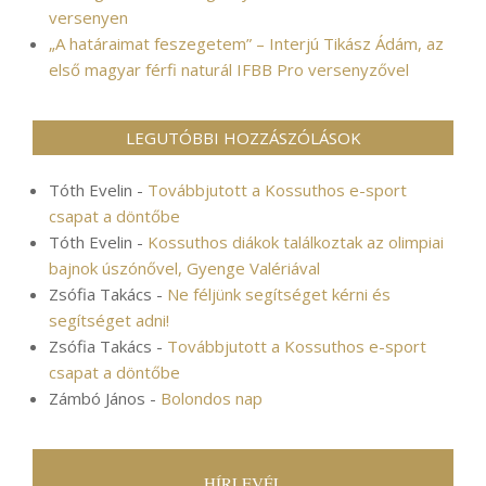
versenyen
„A határaimat feszegetem” – Interjú Tikász Ádám, az
első magyar férfi naturál IFBB Pro versenyzővel
LEGUTÓBBI HOZZÁSZÓLÁSOK
Tóth Evelin
-
Továbbjutott a Kossuthos e-sport
csapat a döntőbe
Tóth Evelin
-
Kossuthos diákok találkoztak az olimpiai
bajnok úszónővel, Gyenge Valériával
Zsófia Takács
-
Ne féljünk segítséget kérni és
segítséget adni!
Zsófia Takács
-
Továbbjutott a Kossuthos e-sport
csapat a döntőbe
Zámbó János
-
Bolondos nap
HÍRLEVÉL