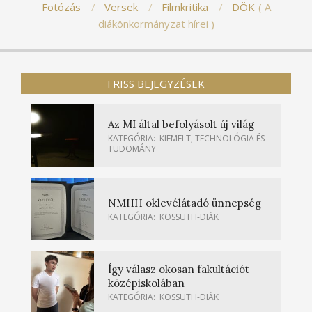
Fotózás
Versek
Filmkritika
DÖK
A
diákönkormányzat hírei
FRISS BEJEGYZÉSEK
Az MI által befolyásolt új világ
KATEGÓRIA:
KIEMELT
,
TECHNOLÓGIA ÉS
TUDOMÁNY
NMHH oklevélátadó ünnepség
KATEGÓRIA:
KOSSUTH-DIÁK
Így válasz okosan fakultációt
középiskolában
KATEGÓRIA:
KOSSUTH-DIÁK