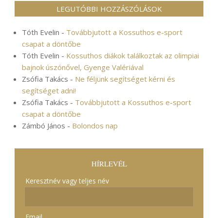
LEGUTÓBBI HOZZÁSZÓLÁSOK
Tóth Evelin
-
Továbbjutott a Kossuthos e-sport
csapat a döntőbe
Tóth Evelin
-
Kossuthos diákok találkoztak az olimpiai
bajnok úszónővel, Gyenge Valériával
Zsófia Takács
-
Ne féljünk segítséget kérni és
segítséget adni!
Zsófia Takács
-
Továbbjutott a Kossuthos e-sport
csapat a döntőbe
Zámbó János
-
Bolondos nap
HÍRLEVÉL
Keresztnév vagy teljes név
Email