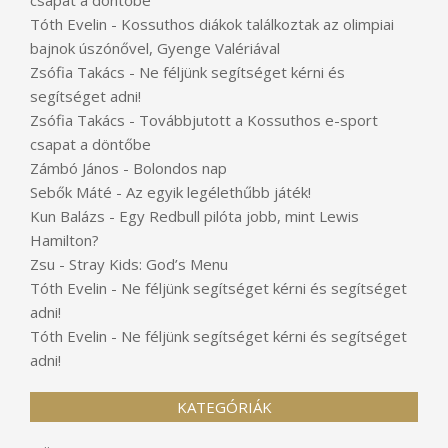
Tóth Evelin
-
Kossuthos diákok találkoztak az olimpiai
bajnok úszónővel, Gyenge Valériával
Zsófia Takács
-
Ne féljünk segítséget kérni és
segítséget adni!
Zsófia Takács
-
Továbbjutott a Kossuthos e-sport
csapat a döntőbe
Zámbó János
-
Bolondos nap
Sebők Máté
-
Az egyik legélethűbb játék!
Kun Balázs
-
Egy Redbull pilóta jobb, mint Lewis
Hamilton?
Zsu
-
Stray Kids: God’s Menu
Tóth Evelin
-
Ne féljünk segítséget kérni és segítséget
adni!
Tóth Evelin
-
Ne féljünk segítséget kérni és segítséget
adni!
KATEGÓRIÁK