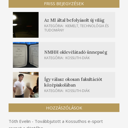
FRISS BEJEGYZÉSEK
Az MI által befolyásolt új világ
KATEGÓRIA:
KIEMELT
,
TECHNOLÓGIA ÉS
TUDOMÁNY
NMHH oklevélátadó ünnepség
KATEGÓRIA:
KOSSUTH-DIÁK
Így válasz okosan fakultációt
középiskolában
KATEGÓRIA:
KOSSUTH-DIÁK
HOZZÁSZÓLÁSOK
Tóth Evelin
-
Továbbjutott a Kossuthos e-sport
csapat a döntőbe