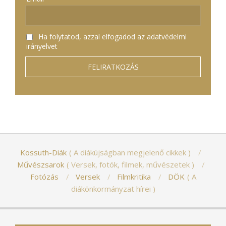
Ha folytatod, azzal elfogadod az adatvédelmi
irányelvet
Kossuth-Diák
A diákújságban megjelenő cikkek
Művészsarok
Versek, fotók, filmek, művészetek
Fotózás
Versek
Filmkritika
DÖK
A
diákönkormányzat hírei