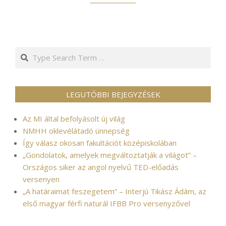
Search
LEGUTÓBBI BEJEGYZÉSEK
Az MI által befolyásolt új világ
NMHH oklevélátadó ünnepség
Így válasz okosan fakultációt középiskolában
„Gondolatok, amelyek megváltoztatják a világot” –
Országos siker az angol nyelvű TED-előadás
versenyen
„A határaimat feszegetem” – Interjú Tikász Ádám, az
első magyar férfi naturál IFBB Pro versenyzővel