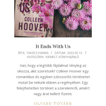
It Ends With Us
2023-
ÍRTA:
TAKÁCS HANNA
DÁTUM:
2023.03.13.
KATEGÓRIA:
KIEMELT
,
KÖNYVAJÁNLÓ
03-
13
Van, hogy a legtöbb fájdalmat tényleg az
okozza, akit szeretünk? Colleen Hoover egy
romantikus és egyben szívszorító történetet
mutat be nekünk ebben a regényében. Egy
felejthetetlen történet a szerelemről, amiért
nagy árat kellett fizetni.
OLVASD TOVÁBB