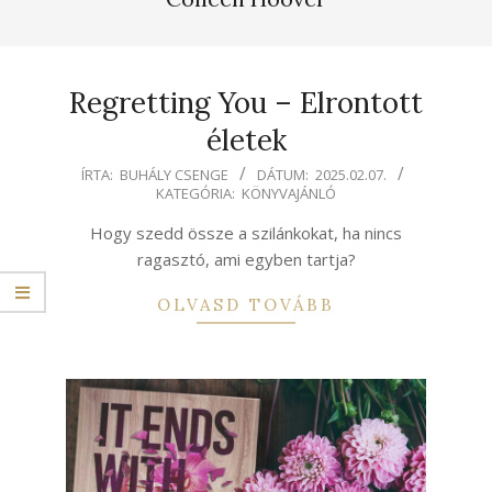
Regretting ​You – Elrontott
életek
2025-
ÍRTA:
BUHÁLY CSENGE
DÁTUM:
2025.02.07.
KATEGÓRIA:
KÖNYVAJÁNLÓ
02-
07
Hogy szedd össze a szilánkokat, ha nincs
ragasztó, ami egyben tartja?
OLVASD TOVÁBB