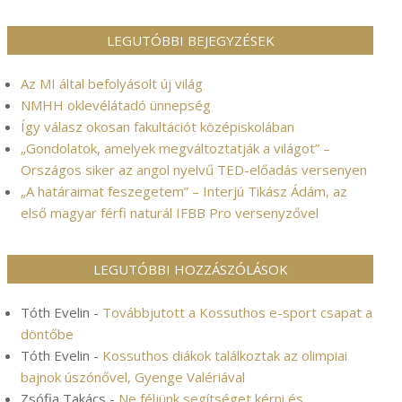
LEGUTÓBBI BEJEGYZÉSEK
Az MI által befolyásolt új világ
NMHH oklevélátadó ünnepség
Így válasz okosan fakultációt középiskolában
„Gondolatok, amelyek megváltoztatják a világot” –
Országos siker az angol nyelvű TED-előadás versenyen
„A határaimat feszegetem” – Interjú Tikász Ádám, az
első magyar férfi naturál IFBB Pro versenyzővel
LEGUTÓBBI HOZZÁSZÓLÁSOK
Tóth Evelin
-
Továbbjutott a Kossuthos e-sport csapat a
döntőbe
Tóth Evelin
-
Kossuthos diákok találkoztak az olimpiai
bajnok úszónővel, Gyenge Valériával
Zsófia Takács
-
Ne féljünk segítséget kérni és