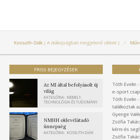
Kossuth-Diák
A diákújságban megjelenő cikkek
Műv
FRISS BEJEGYZÉSEK
Tóth Evelin
Az MI által befolyásolt új
világ
e-sport csap
KATEGÓRIA:
KIEMELT
,
Tóth Evelin
TECHNOLÓGIA ÉS TUDOMÁNY
találkoztak a
Gyenge Valér
NMHH oklevélátadó
Zsófia Takác
ünnepség
kérni és segí
KATEGÓRIA:
KOSSUTH-DIÁK
Zsófia Takác