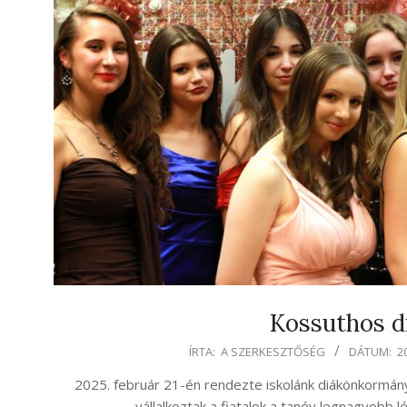
Kossuthos di
2025-
ÍRTA:
A SZERKESZTŐSÉG
DÁTUM:
2
02-
2025. február 21-én rendezte iskolánk diákönkormá
25
vállalkoztak a fiatalok a tanév legnagyob