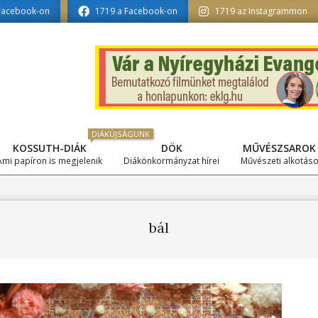
formatika tagozat szerkesztésében
Facebook-on
1719 a Facebook-on
1719 az Instagrammon
DIÁKÚJSÁGUNK
KOSSUTH-DIÁK
DÖK
MŰVÉSZSAROK
Primary
Ami papíron is megjelenik
Diákönkormányzat hírei
Művészeti alkotás
Navigation
Menu
bál