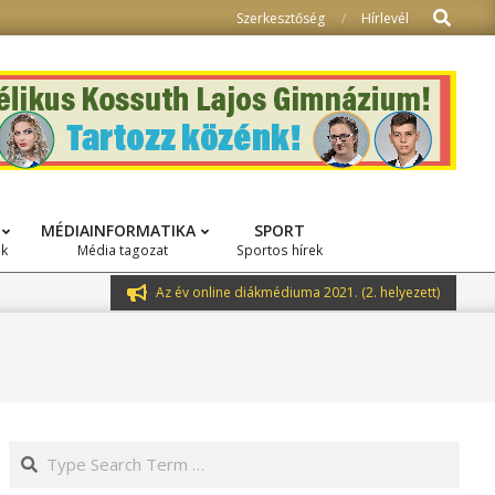
Search
Szerkesztőség
Hírlevél
MÉDIAINFORMATIKA
SPORT
ok
Média tagozat
Sportos hírek
Az év online diákmédiuma 2021. (2. helyezett)
Search