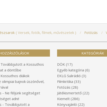
észsarok
Versek, fotók, filmek, művészetek
Fotózás
HOZZÁSZÓLÁSOK
KATEGÓRIÁK
-
Továbbjutott a Kossuthos
DÖK
(17)
at a döntőbe
Egyéb kategória
(6)
-
Kossuthos diákok
EKLG Sulirádió
(3)
z olimpiai bajnok úszónővel,
Filmkritika
(33)
iával
Fotózás
(28)
s
-
Ne féljünk segítséget
Játékismertető
(22)
tséget adni!
Kiemelt
(286)
s
-
Továbbjutott a
Könyvajánló
(22)