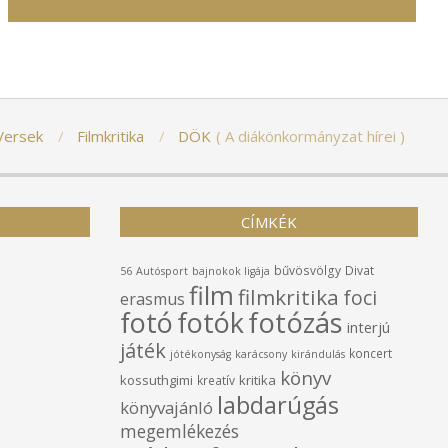
Versek
Filmkritika
DÖK
A diákönkormányzat hírei
CÍMKÉK
bűvösvölgy
Divat
56
Autósport
bajnokok ligája
film
filmkritika
foci
erasmus
fotó
fotók
fotózás
interjú
játék
koncert
jótékonyság
karácsony
kirándulás
könyv
kossuthgimi
kritika
kreatív
labdarúgás
könyvajánló
megemlékezés