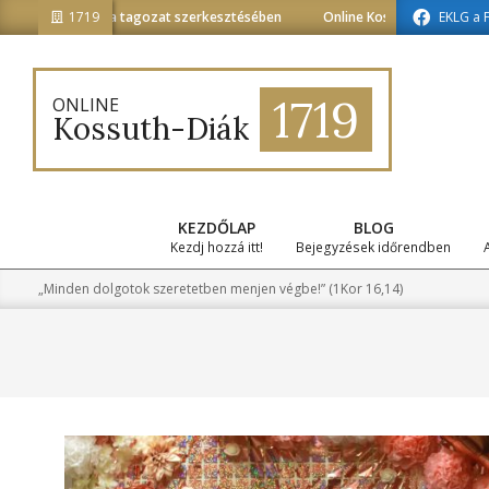
Skip
iainformatika tagozat szerkesztésében
1719
Online Kossuth-Diák a médiain
EKLG a 
to
content
1719
ONLINE
Kossuth-Diák
KEZDŐLAP
BLOG
Kezdj hozzá itt!
Bejegyzések időrendben
„Minden dolgotok szeretetben menjen végbe!” (1Kor 16,14)