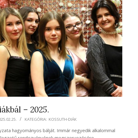
ákbál – 2025.
025.02.25.
KATEGÓRIA:
KOSSUTH-DIÁK
nyzata hagyományos bálját. Immár negyedik alkalommal
b lélegzetű rendezvényének megszervezésére.