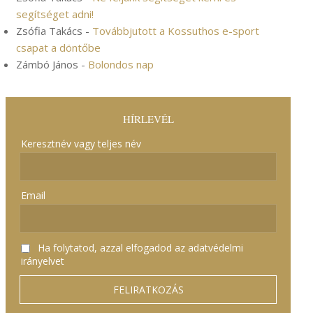
segítséget adni!
Zsófia Takács
-
Továbbjutott a Kossuthos e-sport
csapat a döntőbe
Zámbó János
-
Bolondos nap
HÍRLEVÉL
Keresztnév vagy teljes név
Email
Ha folytatod, azzal elfogadod az adatvédelmi
irányelvet