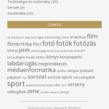
Technológia és tudomány
(20)
Versek
(6)
Zenekritika
(30)
CÍMKÉK
film
erasmus
bűvösvölgy
Divat
56
Autósport
bajnokok ligája
fotó
fotók
fotózás
filmkritika
foci
játék
interjú
koncert
jótékonyság
karácsony
kirándulás
könyv
könyvajánló
kossuthgimi
kritika
kreatív
labdarúgás
megemlékezés
médiainformatika
podcast
olimpia
netflix
sorozat
sorozat ajánló
pályázat
sorozatajánló
rajz
sport
verseny
tánc
szavalóverseny
tavasz
vers
zene
videojáték
ünnep
zenész
ádvent
Designed using
Unos
. Powered by
WordPress
.