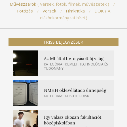
Művészsarok
Versek, fotók, filmek, művészetek
Fotózás
Versek
Filmkritika
DÖK
A
diákönkormányzat hírei
FRISS BEJEGYZÉSEK
Az MI által befolyásolt új világ
KATEGÓRIA:
KIEMELT
,
TECHNOLÓGIA ÉS
TUDOMÁNY
NMHH oklevélátadó ünnepség
KATEGÓRIA:
KOSSUTH-DIÁK
Így válasz okosan fakultációt
középiskolában