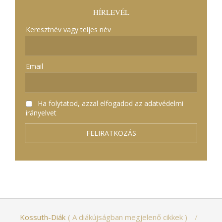
HÍRLEVÉL
Keresztnév vagy teljes név
Email
Ha folytatod, azzal elfogadod az adatvédelmi
irányelvet
Kossuth-Diák
A diákújságban megjelenő cikkek