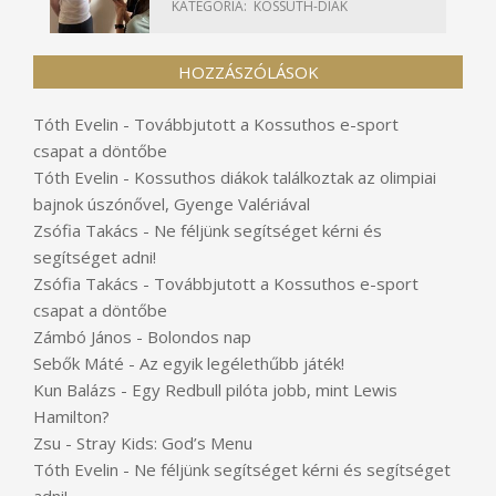
KATEGÓRIA:
KOSSUTH-DIÁK
HOZZÁSZÓLÁSOK
Tóth Evelin
-
Továbbjutott a Kossuthos e-sport
csapat a döntőbe
Tóth Evelin
-
Kossuthos diákok találkoztak az olimpiai
bajnok úszónővel, Gyenge Valériával
Zsófia Takács
-
Ne féljünk segítséget kérni és
segítséget adni!
Zsófia Takács
-
Továbbjutott a Kossuthos e-sport
csapat a döntőbe
Zámbó János
-
Bolondos nap
Sebők Máté
-
Az egyik legélethűbb játék!
Kun Balázs
-
Egy Redbull pilóta jobb, mint Lewis
Hamilton?
Zsu
-
Stray Kids: God’s Menu
Tóth Evelin
-
Ne féljünk segítséget kérni és segítséget
adni!