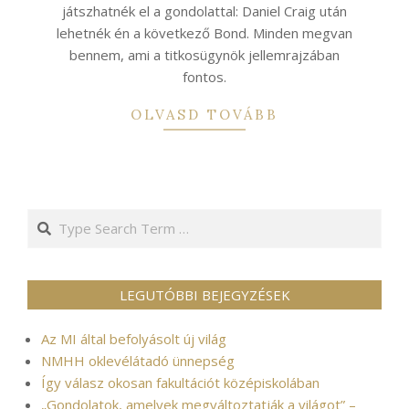
játszhatnék el a gondolattal: Daniel Craig után
lehetnék én a következő Bond. Minden megvan
bennem, ami a titkosügynök jellemrajzában
fontos.
OLVASD TOVÁBB
Search
LEGUTÓBBI BEJEGYZÉSEK
Az MI által befolyásolt új világ
NMHH oklevélátadó ünnepség
Így válasz okosan fakultációt középiskolában
„Gondolatok, amelyek megváltoztatják a világot” –