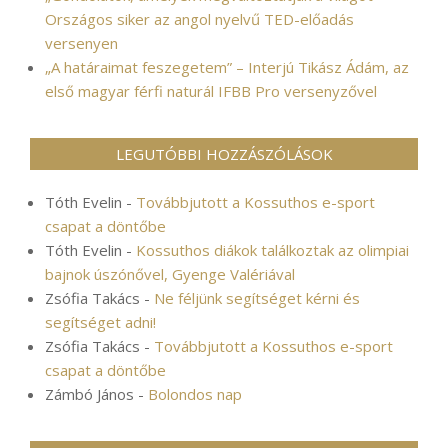
Országos siker az angol nyelvű TED-előadás
versenyen
„A határaimat feszegetem” – Interjú Tikász Ádám, az
első magyar férfi naturál IFBB Pro versenyzővel
LEGUTÓBBI HOZZÁSZÓLÁSOK
Tóth Evelin
-
Továbbjutott a Kossuthos e-sport
csapat a döntőbe
Tóth Evelin
-
Kossuthos diákok találkoztak az olimpiai
bajnok úszónővel, Gyenge Valériával
Zsófia Takács
-
Ne féljünk segítséget kérni és
segítséget adni!
Zsófia Takács
-
Továbbjutott a Kossuthos e-sport
csapat a döntőbe
Zámbó János
-
Bolondos nap