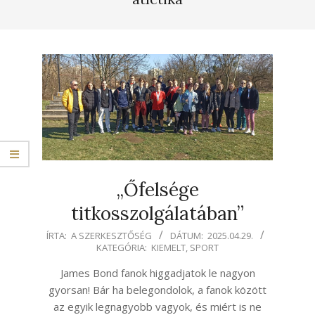
„Őfelsége
titkosszolgálatában”
2025-
ÍRTA:
A SZERKESZTŐSÉG
DÁTUM:
2025.04.29.
KATEGÓRIA:
KIEMELT
,
SPORT
04-
29
James Bond fanok higgadjatok le nagyon
gyorsan! Bár ha belegondolok, a fanok között
az egyik legnagyobb vagyok, és miért is ne