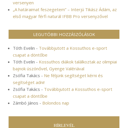
versenyen
„A határaimat feszegetem” – Interjú Tikász Ádám, az
első magyar férfi naturál IFBB Pro versenyzővel
LEGUTÓBBI HOZZÁSZÓLÁSOK
Tóth Evelin
-
Továbbjutott a Kossuthos e-sport
csapat a döntőbe
Tóth Evelin
-
Kossuthos diákok találkoztak az olimpiai
bajnok úszónővel, Gyenge Valériával
Zsófia Takács
-
Ne féljünk segítséget kérni és
segítséget adni!
Zsófia Takács
-
Továbbjutott a Kossuthos e-sport
csapat a döntőbe
Zámbó János
-
Bolondos nap
HÍRLEVÉL