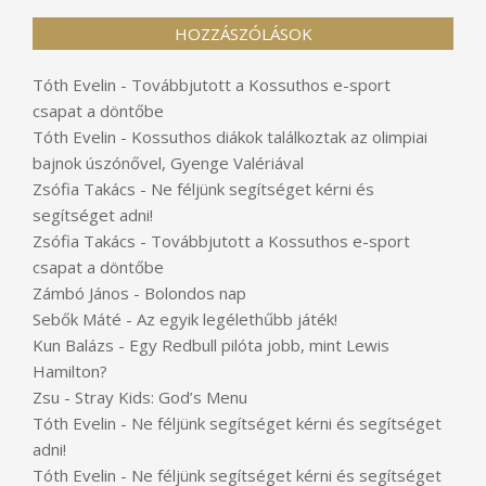
HOZZÁSZÓLÁSOK
Tóth Evelin
-
Továbbjutott a Kossuthos e-sport
csapat a döntőbe
Tóth Evelin
-
Kossuthos diákok találkoztak az olimpiai
bajnok úszónővel, Gyenge Valériával
Zsófia Takács
-
Ne féljünk segítséget kérni és
segítséget adni!
Zsófia Takács
-
Továbbjutott a Kossuthos e-sport
csapat a döntőbe
Zámbó János
-
Bolondos nap
Sebők Máté
-
Az egyik legélethűbb játék!
Kun Balázs
-
Egy Redbull pilóta jobb, mint Lewis
Hamilton?
Zsu
-
Stray Kids: God’s Menu
Tóth Evelin
-
Ne féljünk segítséget kérni és segítséget
adni!
Tóth Evelin
-
Ne féljünk segítséget kérni és segítséget