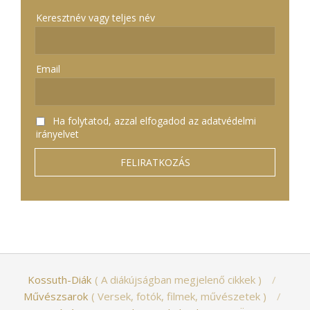
Keresztnév vagy teljes név
Email
Ha folytatod, azzal elfogadod az adatvédelmi
irányelvet
Kossuth-Diák
A diákújságban megjelenő cikkek
Művészsarok
Versek, fotók, filmek, művészetek