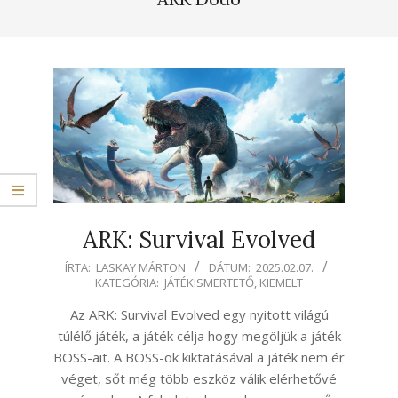
ARK: Survival Evolved
2025-
ÍRTA:
LASKAY MÁRTON
DÁTUM:
2025.02.07.
KATEGÓRIA:
JÁTÉKISMERTETŐ
,
KIEMELT
02-
07
Az ARK: Survival Evolved egy nyitott világú
túlélő játék, a játék célja hogy megöljük a játék
BOSS-ait. A BOSS-ok kiktatásával a játék nem ér
véget, sőt még több eszköz válik elérhetővé