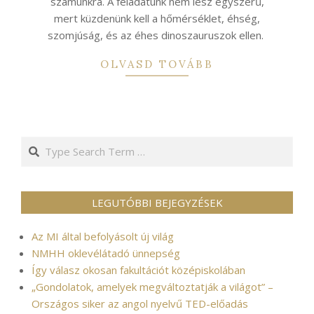
számunkra. A feladatunk nem lesz egyszerű,
mert küzdenünk kell a hőmérséklet, éhség,
szomjúság, és az éhes dinoszauruszok ellen.
OLVASD TOVÁBB
Search
LEGUTÓBBI BEJEGYZÉSEK
Az MI által befolyásolt új világ
NMHH oklevélátadó ünnepség
Így válasz okosan fakultációt középiskolában
„Gondolatok, amelyek megváltoztatják a világot” –
Országos siker az angol nyelvű TED-előadás