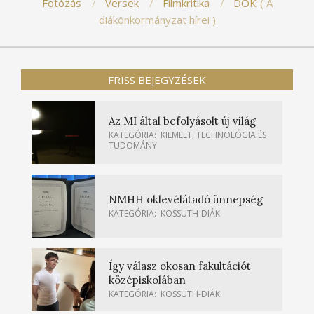
Fotózás
Versek
Filmkritika
DÖK
A
diákönkormányzat hírei
FRISS BEJEGYZÉSEK
Az MI által befolyásolt új világ
KATEGÓRIA:
KIEMELT
,
TECHNOLÓGIA ÉS
TUDOMÁNY
NMHH oklevélátadó ünnepség
KATEGÓRIA:
KOSSUTH-DIÁK
Így válasz okosan fakultációt
középiskolában
KATEGÓRIA:
KOSSUTH-DIÁK